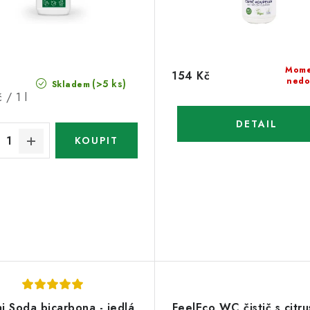
Mome
154 Kč
nedo
(>5 ks)
Skladem
 / 1 l
i Soda bicarbona - jedlá
FeelEco WC čistič s citr