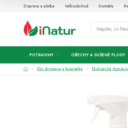
Přejít
Doprava a platba
Velkoobchod
Kontakty
Re
na
obsah
POTRAVINY
OŘECHY A SUŠENÉ PLODY
Domů
Eko drogerie a kosmetika
Ekologická domácn