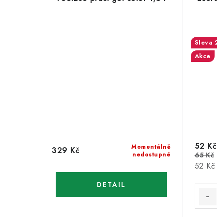
Akce
52 Kč
Momentálně
329 Kč
nedostupné
65 Kč
Měrná
52 Kč 
cena: