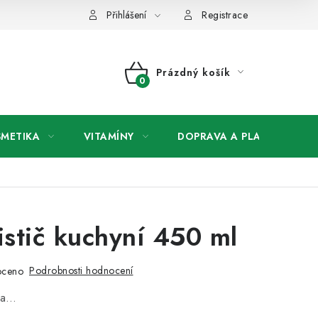
any osobních údajů
Přihlášení
Registrace
Prázdný košík
NÁKUPNÍ
KOŠÍK
SMETIKA
VITAMÍNY
DOPRAVA A PLATBA
V
istič kuchyní 450 ml
Podrobnosti hodnocení
oceno
na…