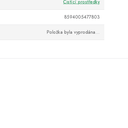
Čistící prostředky
8594005477803
Položka byla vyprodána…