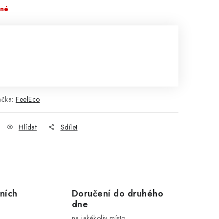
pné
ačka:
FeelEco
Hlídat
Sdílet
ních
Doručení do druhého
dne
na jakékoliv místo