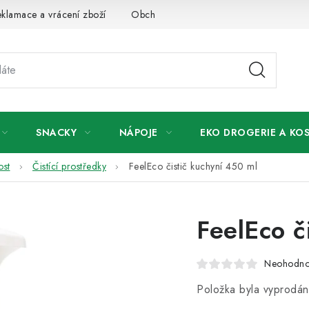
klamace a vrácení zboží
Obchodní podmínky
Podmínky ochr
SNACKY
NÁPOJE
EKO DROGERIE A KO
ost
Čistící prostředky
FeelEco čistič kuchyní 450 ml
FeelEco č
Neohodn
Položka byla vyprodá