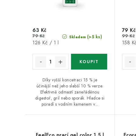
63 Kč
79 Kč
79 Kč
99 Kč
(>5 ks)
Skladem
Měrná
Měrná
126 Kč / 1 l
158 Kč
cena:
cena:
Díky vyšší koncetraci 15 % je
účinější než jeho slabší 10 % verze.
Efektivně odmastí zaneřáděnou
digestoř, gril nebo sporák. Hladce si
poradí s vodním kamenem v...
FeelEco prací gel color 1,5 l
Ecora