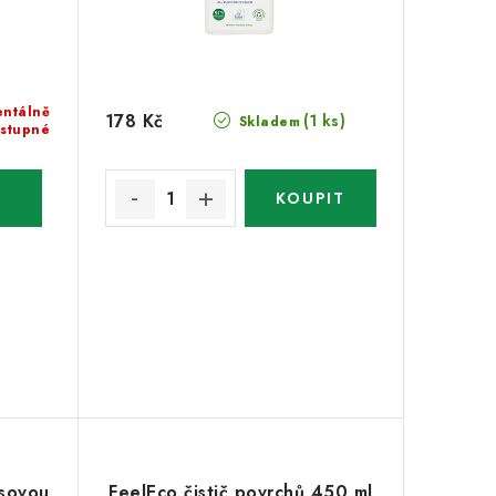
ntálně
178 Kč
(1 ks)
Skladem
stupné
usovou
FeelEco čistič povrchů 450 ml