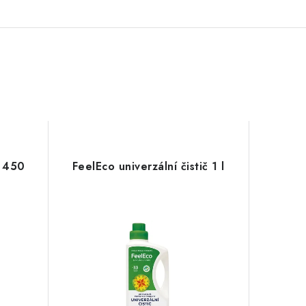
n 450
FeelEco univerzální čistič 1 l