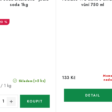
soda 1kg
vůní 750 ml
20 %
Mome
133 Kč
nedo
(>5 ks)
Skladem
/ 1 kg