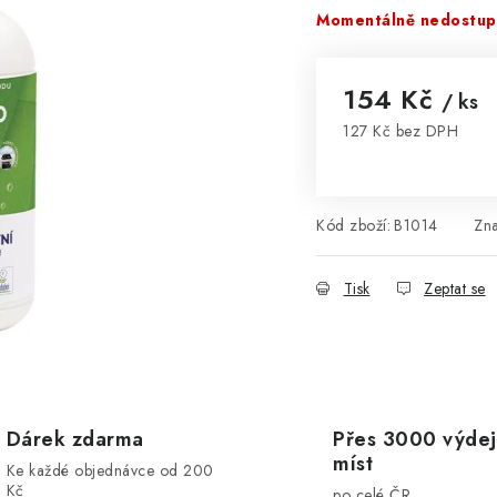
Momentálně nedostu
154 Kč
/ ks
127 Kč bez DPH
Měrná cena:
Kód zboží:
B1014
Zn
Tisk
Zeptat se
Dárek zdarma
Přes 3000 výdej
míst
Ke každé objednávce od 200
Kč
po celé ČR