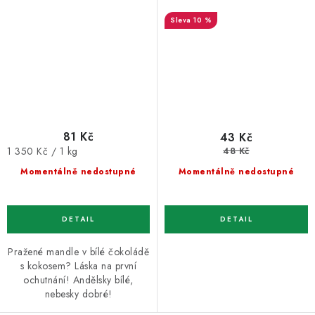
10 %
81 Kč
43 Kč
Měrná
48 Kč
1 350 Kč / 1 kg
cena:
Momentálně nedostupné
Momentálně nedostupné
Pražené mandle v bílé čokoládě
s kokosem? Láska na první
ochutnání! Andělsky bílé,
nebesky dobré!