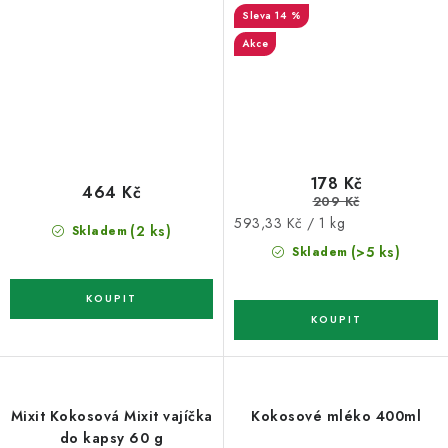
14 %
Akce
178 Kč
464 Kč
209 Kč
Měrná
593,33 Kč / 1 kg
(2 ks)
Skladem
cena:
(>5 ks)
Skladem
Mixit Kokosová Mixit vajíčka
Kokosové mléko 400ml
do kapsy 60 g