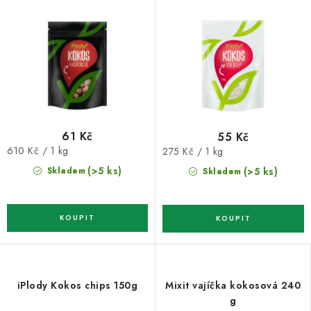
61 Kč
55 Kč
Měrná
Měrná
610 Kč / 1 kg
275 Kč / 1 kg
cena:
cena:
(>5 ks)
(>5 ks)
Skladem
Skladem
iPlody Kokos chips 150g
Mixit vajíčka kokosová 240
g