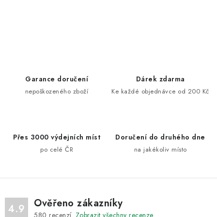
O
v
l
á
d
Garance doručení
Dárek zdarma
a
nepoškozeného zboží
Ke každé objednávce od 200 Kč
c
í
p
Přes 3000 výdejních míst
Doručení do druhého dne
r
po celé ČR
na jakékoliv místo
v
k
y
v
ý
Ověřeno zákazníky
4.9
p
580
recenzí.
Zobrazit všechny recenze