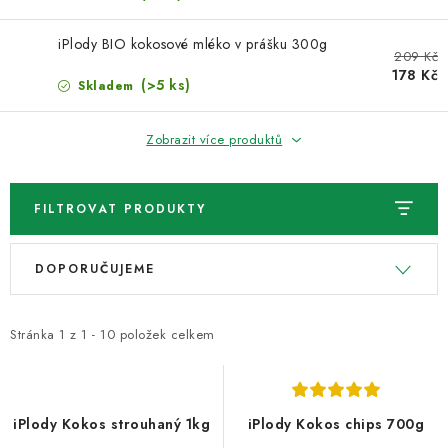
VELKOOBCHOD
iPlody BIO kokosové mléko v prášku 300g
KONTAKTY
209 Kč
178 Kč
(>5 ks)
Skladem
ZNAČKY
Zobrazit více produktů
Doprava a platba
Velkoobchod
Kontakty
Reklamace a vrácení zboží
Obchodní podmínky
FILTROVAT PRODUKTY
Podmínky ochrany osobních údajů
V
Ř
DOPORUČUJEME
ý
a
p
z
i
e
Stránka
1
z
1
-
10
položek celkem
s
n
p
í
r
p
iPlody Kokos strouhaný 1kg
iPlody Kokos chips 700g