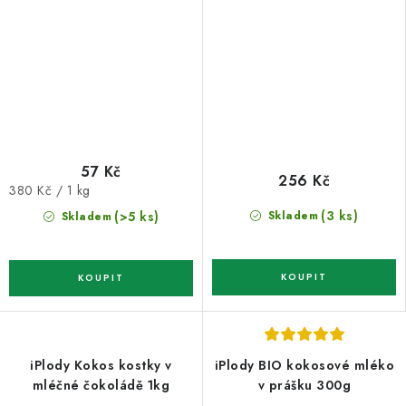
57 Kč
256 Kč
Měrná
380 Kč / 1 kg
cena:
(3 ks)
(>5 ks)
Skladem
Skladem
iPlody Kokos kostky v
iPlody BIO kokosové mléko
mléčné čokoládě 1kg
v prášku 300g