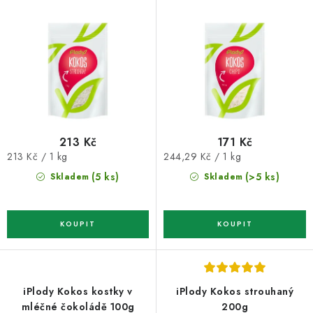
o
r
d
o
u
d
k
u
t
k
ů
t
ů
213 Kč
171 Kč
Měrná
Měrná
213 Kč / 1 kg
244,29 Kč / 1 kg
cena:
cena:
(5 ks)
(>5 ks)
Skladem
Skladem
iPlody Kokos kostky v
iPlody Kokos strouhaný
mléčné čokoládě 100g
200g