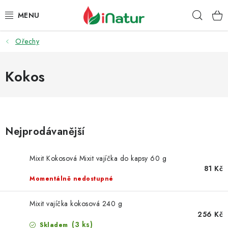
Přejít
Hleda
na
obsah
Ořechy
POTRAVINY
OŘECHY A SUŠENÉ PLODY
Kokos
SNACKY
NÁPOJE
Nejprodávanější
EKO DROGERIE A KOSMETIKA
Mixit Kokosová Mixit vajíčka do kapsy 60 g
81 Kč
VITAMÍNY
Momentálně nedostupné
DOPRAVA A PLATBA
Mixit vajíčka kokosová 240 g
256 Kč
(3 ks)
Skladem