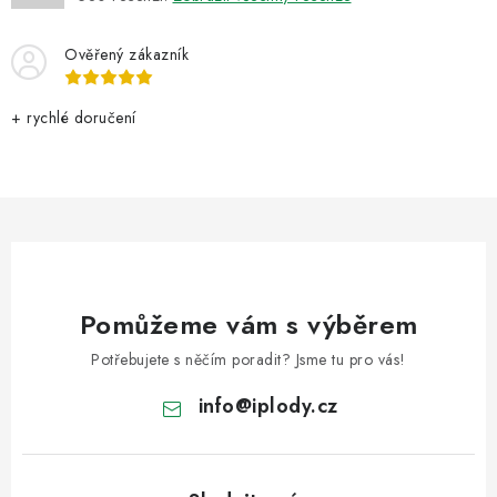
i
s
Ověřený zákazník
u
+ rychlé doručení
Pomůžeme vám s výběrem
Potřebujete s něčím poradit? Jsme tu pro vás!
info
@
iplody.cz