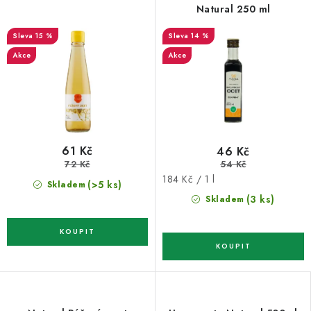
Natural 250 ml
15 %
14 %
Akce
Akce
61 Kč
46 Kč
72 Kč
54 Kč
Měrná
184 Kč / 1 l
(>5 ks)
Skladem
cena:
(3 ks)
Skladem