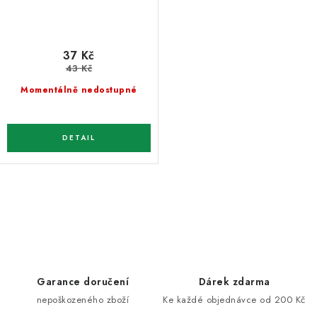
37 Kč
43 Kč
Momentálně nedostupné
O
v
l
á
d
Garance doručení
Dárek zdarma
a
nepoškozeného zboží
Ke každé objednávce od 200 Kč
c