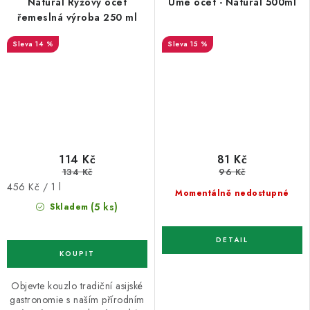
Natural Rýžový ocet
Ume ocet - Natural 500ml
řemeslná výroba 250 ml
14 %
15 %
114 Kč
81 Kč
134 Kč
96 Kč
Měrná
456 Kč / 1 l
Momentálně nedostupné
cena:
(5 ks)
Skladem
Objevte kouzlo tradiční asijské
gastronomie s naším přírodním