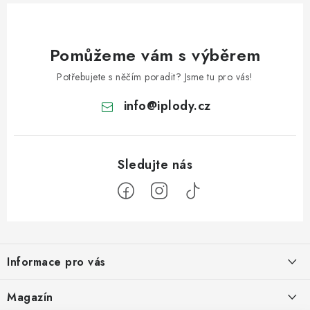
Pomůžeme vám s výběrem
Potřebujete s něčím poradit? Jsme tu pro vás!
info
@
iplody.cz
Z
á
Informace pro vás
p
a
Doprava a platba
Magazín
t