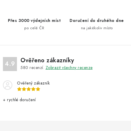
í
p
Přes 3000 výdejních míst
Doručení do druhého dne
r
po celé ČR
na jakékoliv místo
v
k
y
v
ý
Ověřeno zákazníky
4.9
p
580
recenzí.
Zobrazit všechny recenze
i
s
Ověřený zákazník
u
+ rychlé doručení