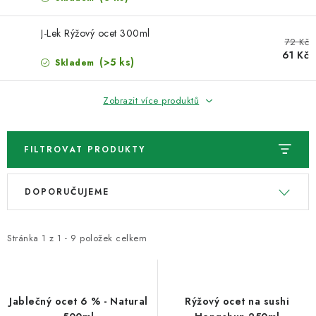
VELKOOBCHOD
J-Lek Rýžový ocet 300ml
KONTAKTY
72 Kč
61 Kč
(>5 ks)
Skladem
ZNAČKY
Zobrazit více produktů
Doprava a platba
Velkoobchod
Kontakty
Reklamace a vrácení zboží
Obchodní podmínky
FILTROVAT PRODUKTY
Podmínky ochrany osobních údajů
V
Ř
DOPORUČUJEME
ý
a
p
z
i
e
Stránka
1
z
1
-
9
položek celkem
s
n
p
í
r
p
Jablečný ocet 6 % - Natural
Rýžový ocet na sushi