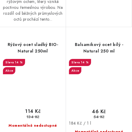
rýžovým octem, který vzniká
poctivou řemeslnou výrobou. Na
rozdíl od běžných průmyslových
octů prochází tento...
Rýžový ocet sladký BIO-
Balsamikový ocet bílý -
Natural 250ml
Natural 250 ml
14 %
14 %
Akce
Akce
114 Kč
46 Kč
134 Kč
54 Kč
Měrná
184 Kč / 1 l
Momentálně nedostupné
cena:
Momentálně nedostupné