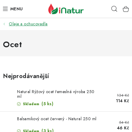
Přejít
Hleda
na
obsah
Oleje a ochucovadla
POTRAVINY
OŘECHY A SUŠENÉ PLODY
Ocet
SNACKY
NÁPOJE
Nejprodávanější
EKO DROGERIE A KOSMETIKA
Natural Rýžový ocet řemeslná výroba 250
134 Kč
ml
114 Kč
VITAMÍNY
(5 ks)
Skladem
DOPRAVA A PLATBA
Balsamikový ocet červený - Natural 250 ml
54 Kč
46 Kč
(3 ks)
Skladem