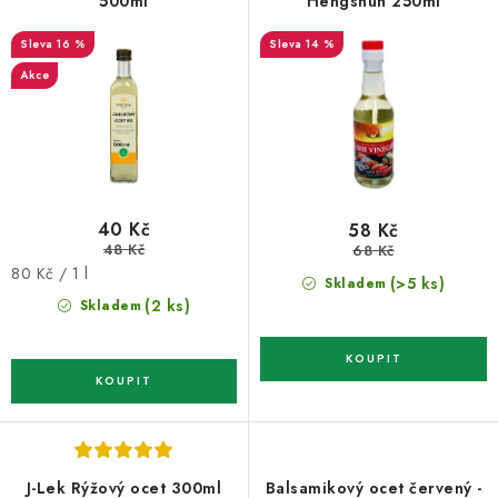
o
r
500ml
Hengshun 250ml
d
o
16 %
14 %
u
d
Akce
k
u
t
k
ů
t
ů
40 Kč
58 Kč
48 Kč
68 Kč
Měrná
80 Kč / 1 l
(>5 ks)
Skladem
cena:
(2 ks)
Skladem
J-Lek Rýžový ocet 300ml
Balsamikový ocet červený -