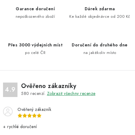
á
d
Garance doručení
Dárek zdarma
a
nepoškozeného zboží
Ke každé objednávce od 200 Kč
c
í
p
Přes 3000 výdejních míst
Doručení do druhého dne
r
po celé ČR
na jakékoliv místo
v
k
y
v
ý
Ověřeno zákazníky
4.9
p
580
recenzí.
Zobrazit všechny recenze
i
s
Ověřený zákazník
u
+ rychlé doručení