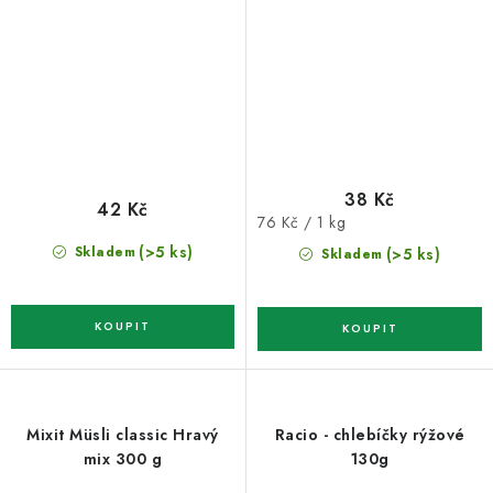
38 Kč
42 Kč
Měrná
76 Kč / 1 kg
cena:
(>5 ks)
Skladem
(>5 ks)
Skladem
Mixit Müsli classic Hravý
Racio - chlebíčky rýžové
mix 300 g
130g