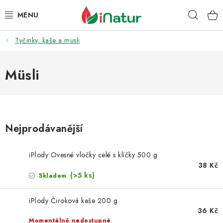
Přejít
Hleda
na
obsah
Tyčinky, kaše a müsli
POTRAVINY
OŘECHY A SUŠENÉ PLODY
Müsli
SNACKY
NÁPOJE
Nejprodávanější
EKO DROGERIE A KOSMETIKA
iPlody Ovesné vločky celé s klíčky 500 g
38 Kč
VITAMÍNY
(>5 ks)
Skladem
DOPRAVA A PLATBA
iPlody Čiroková kaše 200 g
36 Kč
Momentálně nedostupné