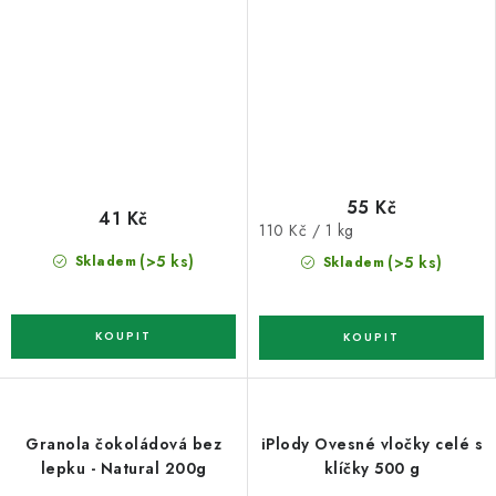
55 Kč
41 Kč
Měrná
110 Kč / 1 kg
cena:
(>5 ks)
Skladem
(>5 ks)
Skladem
Granola čokoládová bez
iPlody Ovesné vločky celé s
lepku - Natural 200g
klíčky 500 g