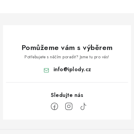
Pomůžeme vám s výběrem
Potřebujete s něčím poradit? Jsme tu pro vás!
info
@
iplody.cz
Z
á