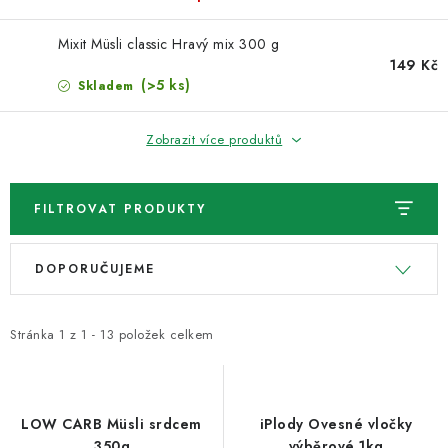
VELKOOBCHOD
Mixit Müsli classic Hravý mix 300 g
KONTAKTY
149 Kč
(>5 ks)
Skladem
ZNAČKY
Zobrazit více produktů
Doprava a platba
Velkoobchod
Kontakty
Reklamace a vrácení zboží
Obchodní podmínky
FILTROVAT PRODUKTY
Podmínky ochrany osobních údajů
V
Ř
DOPORUČUJEME
ý
a
p
z
i
e
Stránka
1
z
1
-
13
položek celkem
s
n
p
í
r
p
LOW CARB Müsli srdcem
iPlody Ovesné vločky
350g
výběrové 1kg