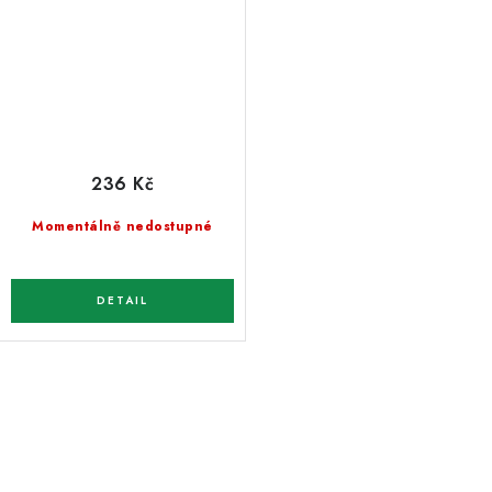
236 Kč
Momentálně nedostupné
O
v
l