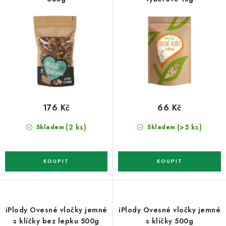
o
r
d
o
u
d
k
u
t
k
ů
t
ů
176 Kč
66 Kč
(2 ks)
(>5 ks)
Skladem
Skladem
iPlody Ovesné vločky jemné
iPlody Ovesné vločky jemné
s klíčky bez lepku 500g
s klíčky 500g