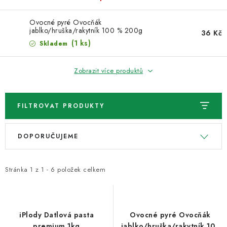
VELKOOBCHOD
Ovocné pyré Ovocňák
KONTAKTY
jablko/hruška/rakytník 100 % 200g
36 Kč
(1 ks)
Skladem
ZNAČKY
Zobrazit více produktů
Doprava a platba
Velkoobchod
Kontakty
Reklamace a vrácení zboží
Obchodní podmínky
FILTROVAT PRODUKTY
Podmínky ochrany osobních údajů
V
Ř
DOPORUČUJEME
ý
a
p
z
i
e
Stránka
1
z
1
-
6
položek celkem
s
n
p
í
r
p
iPlody Datlová pasta
Ovocné pyré Ovocňák
premium 1kg
jablko/hruška/rakytník 100