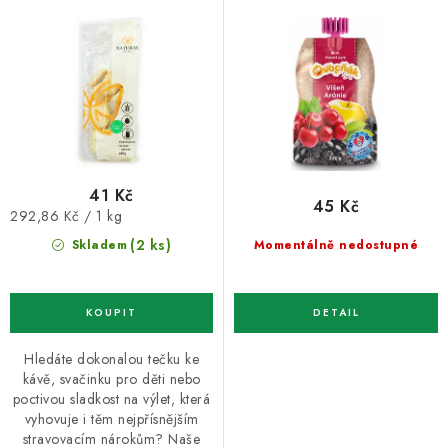
lepku, vajec a mléka 140 g
200g
41 Kč
45 Kč
Měrná
292,86 Kč / 1 kg
cena:
(2 ks)
Momentálně nedostupné
Skladem
Hledáte dokonalou tečku ke
kávě, svačinku pro děti nebo
poctivou sladkost na výlet, která
vyhovuje i těm nejpřísnějším
stravovacím nárokům? Naše