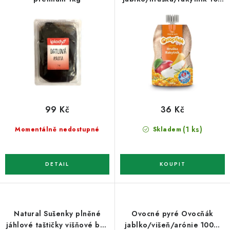
o
r
% 200g
d
o
u
d
k
u
t
k
ů
t
ů
99 Kč
36 Kč
(1 ks)
Momentálně nedostupné
Skladem
Natural Sušenky plněné
Ovocné pyré Ovocňák
jáhlové taštičky višňové bez
jablko/višeň/arónie 100%