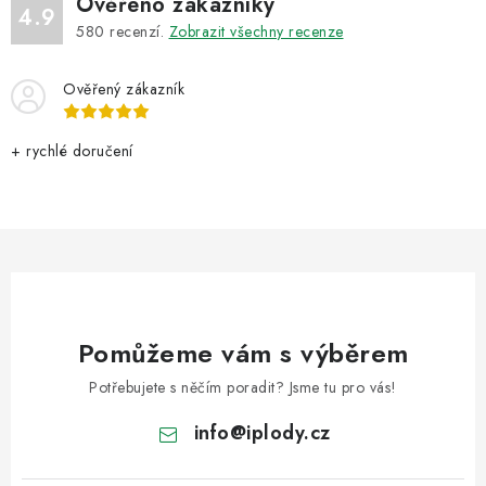
ý
Ověřeno zákazníky
4.9
p
580
recenzí.
Zobrazit všechny recenze
i
s
Ověřený zákazník
u
+ rychlé doručení
Pomůžeme vám s výběrem
Potřebujete s něčím poradit? Jsme tu pro vás!
info
@
iplody.cz