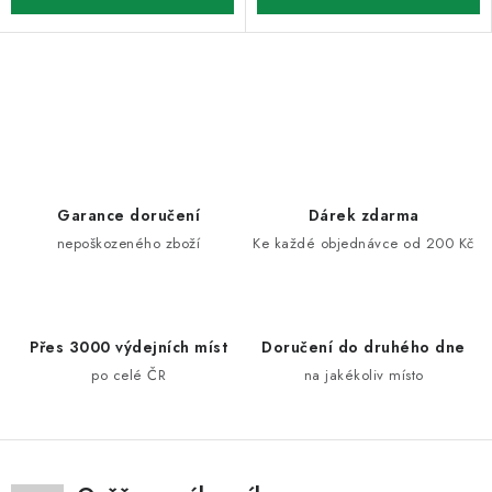
O
v
l
á
d
Garance doručení
Dárek zdarma
a
nepoškozeného zboží
Ke každé objednávce od 200 Kč
c
í
p
Přes 3000 výdejních míst
Doručení do druhého dne
r
po celé ČR
na jakékoliv místo
v
k
y
v