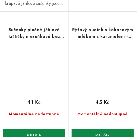
křupavé jáhlové sušenky jsou...
Sušenky plněné jáhlové
Rýžový pudink s kokosovým
taštičky meruňkové bez
mlékem s karamelem -
lepku, vajec a mléka -
Sipso 120g
Natural 140g
41 Kč
45 Kč
Momentálně nedostupné
Momentálně nedostupné