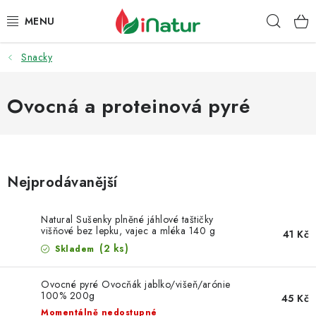
Přejít
Hleda
na
obsah
Snacky
POTRAVINY
OŘECHY A SUŠENÉ PLODY
Ovocná a proteinová pyré
SNACKY
NÁPOJE
Nejprodávanější
EKO DROGERIE A KOSMETIKA
Natural Sušenky plněné jáhlové taštičky
višňové bez lepku, vajec a mléka 140 g
41 Kč
VITAMÍNY
(2 ks)
Skladem
DOPRAVA A PLATBA
Ovocné pyré Ovocňák jablko/višeň/arónie
100% 200g
45 Kč
Momentálně nedostupné