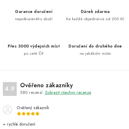
á
d
Garance doručení
Dárek zdarma
a
nepoškozeného zboží
Ke každé objednávce od 200 Kč
c
í
p
Přes 3000 výdejních míst
Doručení do druhého dne
r
po celé ČR
na jakékoliv místo
v
k
y
v
ý
Ověřeno zákazníky
4.9
p
580
recenzí.
Zobrazit všechny recenze
i
s
Ověřený zákazník
u
+ rychlé doručení