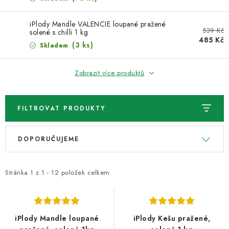
VELKOOBCHOD
iPlody Mandle VALENCIE loupané pražené
KONTAKTY
539 Kč
solené s chilli 1 kg
485 Kč
(3 ks)
Skladem
ZNAČKY
Zobrazit více produktů
Doprava a platba
Velkoobchod
Kontakty
Reklamace a vrácení zboží
Obchodní podmínky
FILTROVAT PRODUKTY
Podmínky ochrany osobních údajů
V
Ř
DOPORUČUJEME
ý
a
p
z
i
e
Stránka
1
z
1
-
12
položek celkem
s
n
p
í
r
p
iPlody Mandle loupané
iPlody Kešu pražené,