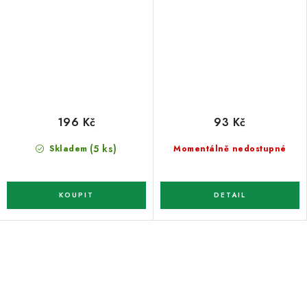
196 Kč
93 Kč
(5 ks)
Skladem
Momentálně nedostupné
O
v
l