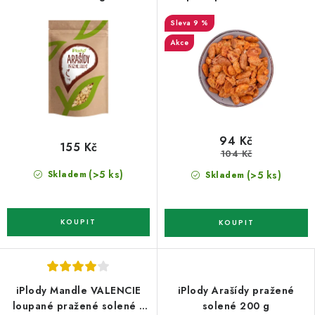
chilli 150 g
9 %
Akce
94 Kč
155 Kč
104 Kč
(>5 ks)
(>5 ks)
Skladem
Skladem
iPlody Mandle VALENCIE
iPlody Arašídy pražené
loupané pražené solené s
solené 200 g