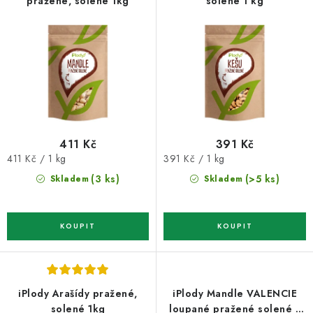
o
r
pražené, solené 1kg
solené 1 kg
d
o
u
d
k
u
t
k
ů
t
ů
411 Kč
391 Kč
Měrná
Měrná
411 Kč / 1 kg
391 Kč / 1 kg
cena:
cena:
(3 ks)
(>5 ks)
Skladem
Skladem
iPlody Arašídy pražené,
iPlody Mandle VALENCIE
solené 1kg
loupané pražené solené s