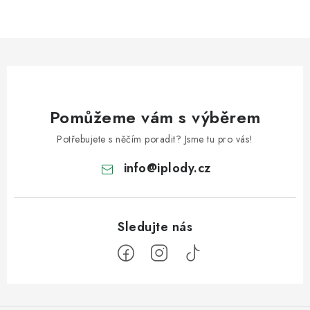
Pomůžeme vám s výběrem
Potřebujete s něčím poradit? Jsme tu pro vás!
info
@
iplody.cz
Z