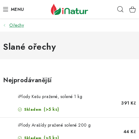
Přejít
Hleda
na
obsah
Ořechy
POTRAVINY
OŘECHY A SUŠENÉ PLODY
Slané ořechy
SNACKY
NÁPOJE
Nejprodávanější
EKO DROGERIE A KOSMETIKA
iPlody Kešu pražené, solené 1 kg
391 Kč
VITAMÍNY
(>5 ks)
Skladem
DOPRAVA A PLATBA
iPlody Arašídy pražené solené 200 g
44 Kč
(>5 ks)
Skladem