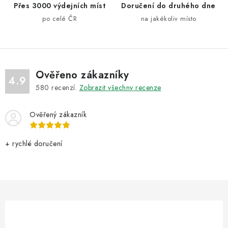
Přes 3000 výdejních míst
Doručení do druhého dne
r
po celé ČR
na jakékoliv místo
v
k
y
v
ý
Ověřeno zákazníky
4.9
p
580
recenzí.
Zobrazit všechny recenze
i
s
Ověřený zákazník
u
+ rychlé doručení