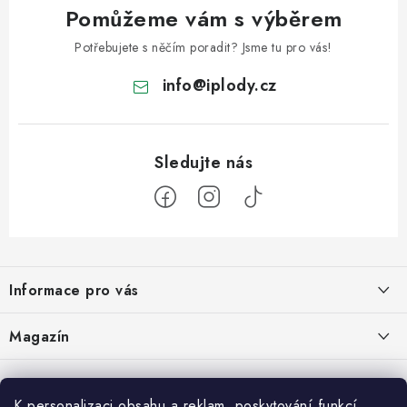
Pomůžeme vám s výběrem
Potřebujete s něčím poradit? Jsme tu pro vás!
info
@
iplody.cz
Z
á
Informace pro vás
p
a
Doprava a platba
Magazín
t
Velkoobchod
í
Kombucha – osvěžující nápoj pro zdravé zažívání
30.6.2026
Kontakty
K personalizaci obsahu a reklam, poskytování funkcí