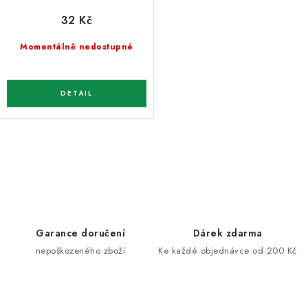
32 Kč
Momentálně nedostupné
O
v
l
á
d
Garance doručení
Dárek zdarma
a
nepoškozeného zboží
Ke každé objednávce od 200 Kč
c
í
p