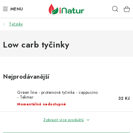
Přejít
Hleda
na
obsah
Tyčinky
POTRAVINY
OŘECHY A SUŠENÉ PLODY
Low carb tyčinky
SNACKY
NÁPOJE
Nejprodávanější
EKO DROGERIE A KOSMETIKA
Green line - proteinová tyčinka - cappucino
- Tekmar
32 Kč
VITAMÍNY
Momentálně nedostupné
DOPRAVA A PLATBA
Zobrazit více produktů