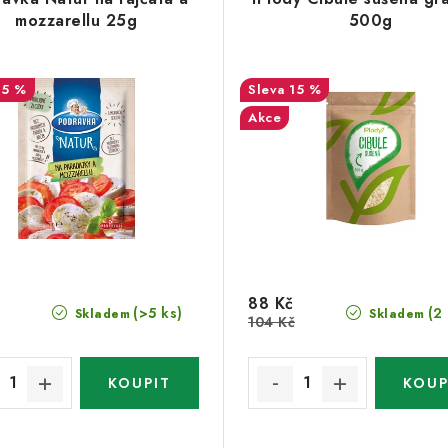
mozzarellu 25g
500g
15 %
15 %
Akce
88 Kč
(>5 ks)
(2
Skladem
Skladem
104 Kč