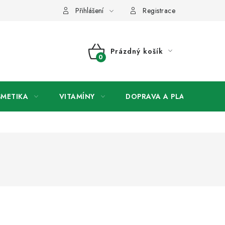
any osobních údajů
Přihlášení
Registrace
Prázdný košík
NÁKUPNÍ
KOŠÍK
SMETIKA
VITAMÍNY
DOPRAVA A PLATBA
V