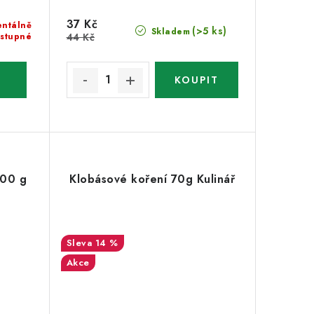
37 Kč
ntálně
(>5 ks)
Skladem
stupné
44 Kč
500 g
Klobásové koření 70g Kulinář
14 %
Akce