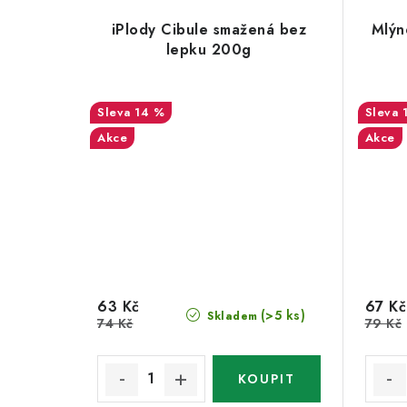
iPlody Cibule smažená bez
Mlýn
lepku 200g
14 %
Akce
Akce
63 Kč
67 Kč
(>5 ks)
Skladem
74 Kč
79 Kč