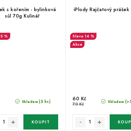
ek s kořením - bylinková
iPlody Rajčatový prášek
sůl 70g Kulinář
15 %
14 %
Akce
60 Kč
(5 ks)
(>
Skladem
Skladem
70 Kč