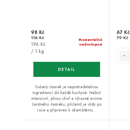
98 Kč
67 Kč
116 Kč
79 Kč
Momentálně
Měrná
196 Kč
nedostupné
cena:
/ 1 kg
Sušený česnek je nepostradatelnou
ingrediencí do každé kuchyně. Nabízí
intenzivní, plnou chuť a výrazné aroma
čerstvého česneku, přičemž je vždy po
ruce a připraven k okamžitému...