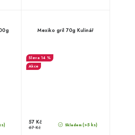
500g
Mexiko gril 70g Kulinář
14 %
Akce
57 Kč
ks)
(>5 ks)
Skladem
67 Kč