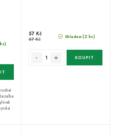
57 Kč
(2 ks)
Skladem
67 Kč
 ks)
vhodné
 Bazalka
ylinek
vyniká
.