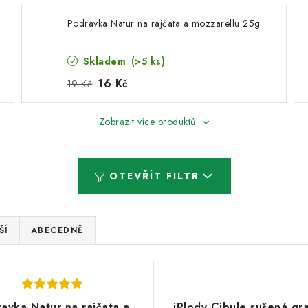
Podravka Natur na rajčata a mozzarellu 25g
Skladem
(>5 ks)
16 Kč
19 Kč
Zobrazit více produktů
OTEVŘÍT FILTR
ŠÍ
ABECEDNĚ
avka Natur na rajčata a
iPlody Cibule sušená gr