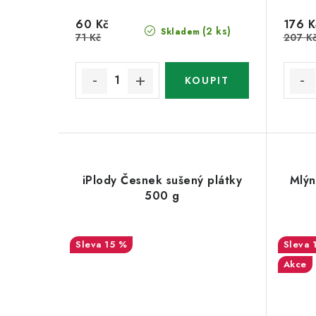
60 Kč
176 K
(2 ks)
Skladem
71 Kč
207 K
iPlody Česnek sušený plátky
Mlýn
500 g
15 %
Akce