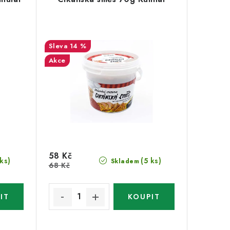
14 %
Akce
58 Kč
 ks)
(5 ks)
Skladem
68 Kč