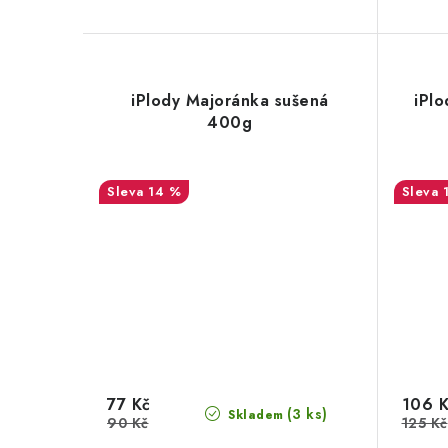
iPlody Majoránka sušená
iPl
400g
14 %
77 Kč
106 
(3 ks)
Skladem
90 Kč
125 Kč