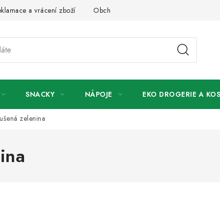
klamace a vrácení zboží
Obchodní podmínky
Podmínky ochr
SNACKY
NÁPOJE
EKO DROGERIE A KO
sušená zelenina
ina