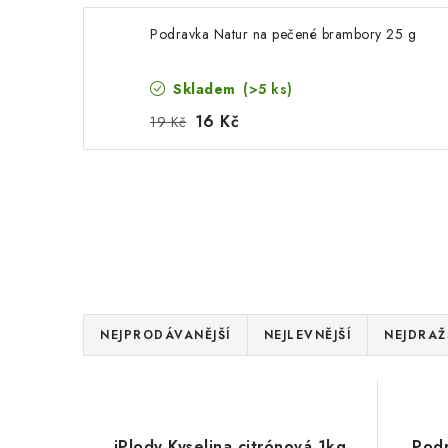
Podravka Natur na pečené brambory 25 g
Skladem
(>5 ks)
16 Kč
19 Kč
Ř
NEJPRODÁVANĚJŠÍ
NEJLEVNĚJŠÍ
NEJDRAŽ
a
V
z
ý
e
iPlody Kyselina citrónová 1kg
Podr