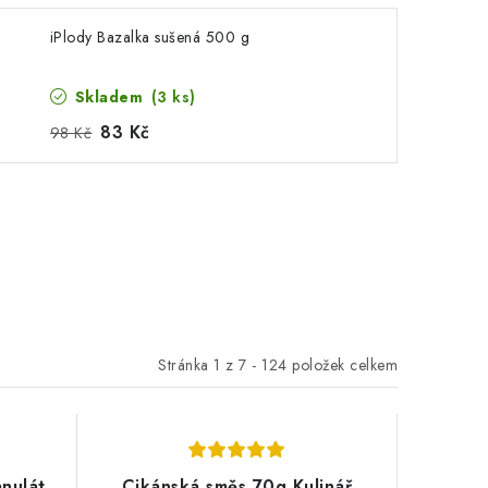
iPlody Bazalka sušená 500 g
Skladem
(3 ks)
83 Kč
98 Kč
Stránka
1
z
7
-
124
položek celkem
anulát
Cikánská směs 70g Kulinář