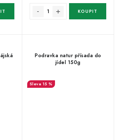
lájská
Podravka natur přísada do
jídel 150g
15 %