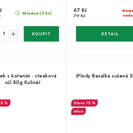
č
67 Kč
Mome
(3 ks)
Skladem
č
79 Kč
nedo
ek s kořením - steaková
iPlody Bazalka sušená 
sůl 80g Kulinář
15 %
15 %
Akce