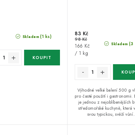
83 Kč
(1 ks)
Skladem
98 Kč
(3
Skladem
Měrná
166 Kč
cena:
/ 1 kg
Výhodné velké balení 500 g 
pro časté použití i gastronomii.
je jednou z nejoblíbenějších b
středomořské kuchyně, která 
svou typickou, svěží vůní..