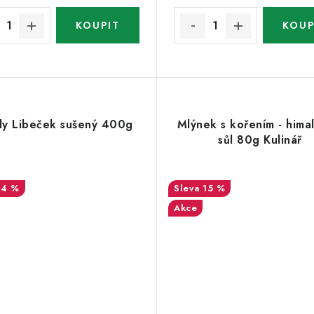
dy Libeček sušený 400g
Mlýnek s kořením - hima
sůl 80g Kulinář
14 %
15 %
Akce