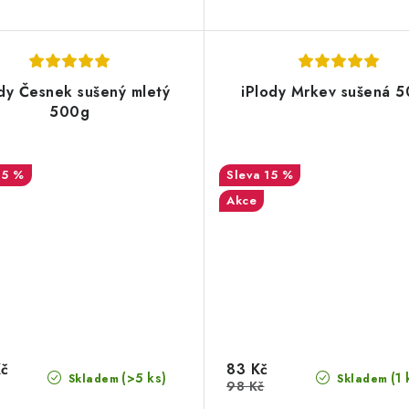
ody Česnek sušený mletý
iPlody Mrkev sušená 
500g
15 %
15 %
Akce
Kč
83 Kč
(>5 ks)
(1 
Skladem
Skladem
98 Kč