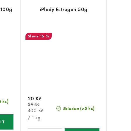
 100g
iPlody Estragon 50g
16 %
20 Kč
5 ks)
24 Kč
(>5 ks)
Skladem
Měrná
400 Kč
cena:
/ 1 kg