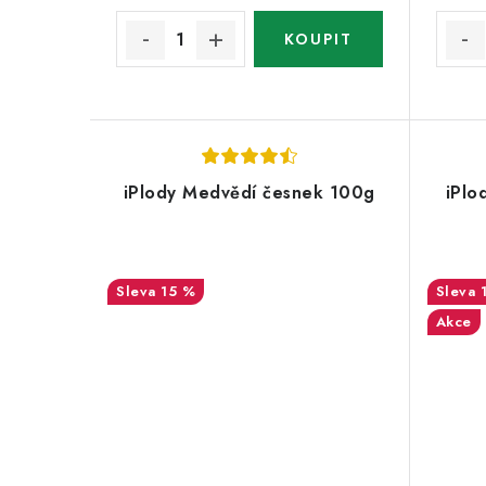
iPlody Medvědí česnek 100g
iPlo
15 %
Akce