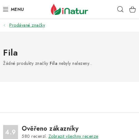
Přejít
Hleda
na
obsah
Prodávané značky
POTRAVINY
OŘECHY A SUŠENÉ PLODY
Fila
SNACKY
Žádné produkty značky
Fila
nebyly nalezeny...
NÁPOJE
EKO DROGERIE A KOSMETIKA
VITAMÍNY
DOPRAVA A PLATBA
Ověřeno zákazníky
4.9
580
recenzí.
Zobrazit všechny recenze