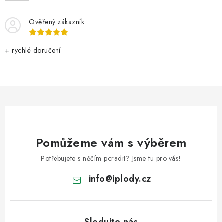
VELKOOBCHOD
Ověřený zákazník
KONTAKTY
+ rychlé doručení
ZNAČKY
Doprava a platba
Velkoobchod
Kontakty
Reklamace a vrácení zboží
Obchodní podmínky
Podmínky ochrany osobních údajů
Pomůžeme vám s výběrem
Potřebujete s něčím poradit? Jsme tu pro vás!
info
@
iplody.cz