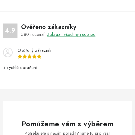
i
s
u
Ověřeno zákazníky
4.9
580
recenzí.
Zobrazit všechny recenze
Ověřený zákazník
+ rychlé doručení
Pomůžeme vám s výběrem
Potřebujete s něčím poradit? Jsme tu pro vás!