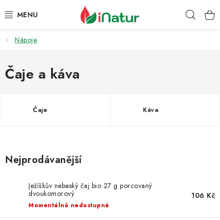
Přejít
Hleda
na
obsah
Nápoje
POTRAVINY
OŘECHY A SUŠENÉ PLODY
Čaje a káva
SNACKY
Čaje
Káva
NÁPOJE
EKO DROGERIE A KOSMETIKA
Nejprodávanější
VITAMÍNY
Ježíškův nebeský čaj bio 27 g porcovaný
dvoukomorový
DOPRAVA A PLATBA
106 Kč
Momentálně nedostupné