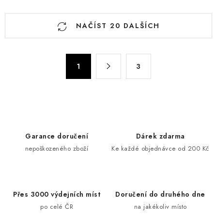
O
NAČÍST 20 DALŠÍCH
v
l
á
S
d
1
3
t
a
r
c
á
n
í
k
p
o
r
Garance doručení
Dárek zdarma
v
v
nepoškozeného zboží
Ke každé objednávce od 200 Kč
á
k
n
y
í
v
ý
Přes 3000 výdejních míst
Doručení do druhého dne
p
po celé ČR
na jakékoliv místo