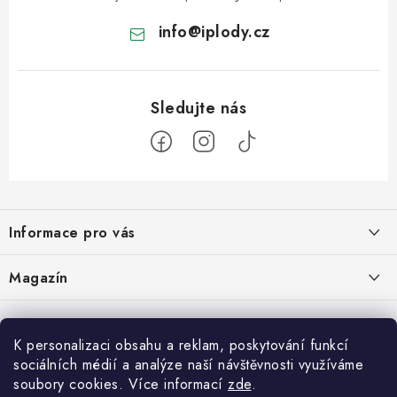
info
@
iplody.cz
Z
á
Informace pro vás
p
a
Doprava a platba
Magazín
t
Velkoobchod
í
Kombucha – osvěžující nápoj pro zdravé zažívání
30.6.2026
Kontakty
K personalizaci obsahu a reklam, poskytování funkcí
sociálních médií a analýze naší návštěvnosti využíváme
Nákupní košík
Reklamace a vrácení zboží
Konjak: Rostlina, která dala hubnutí a zdravému životnímu stylu nový
soubory cookies. Více informací
zde
.
rozměr