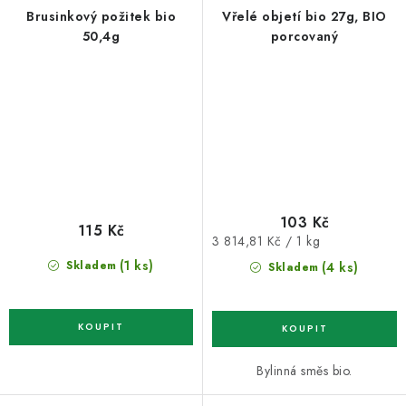
Brusinkový požitek bio
Vřelé objetí bio 27g, BIO
50,4g
porcovaný
103 Kč
115 Kč
Měrná
3 814,81 Kč / 1 kg
cena:
(1 ks)
Skladem
(4 ks)
Skladem
Bylinná směs bio.