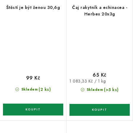
Štěstí je být ženou 30,6g
Čaj rakytník a echinacea -
Herbex 20x3g
65 Kč
99 Kč
Měrná
1 083,33 Kč / 1 kg
cena:
(2 ks)
Skladem
(>5 ks)
Skladem