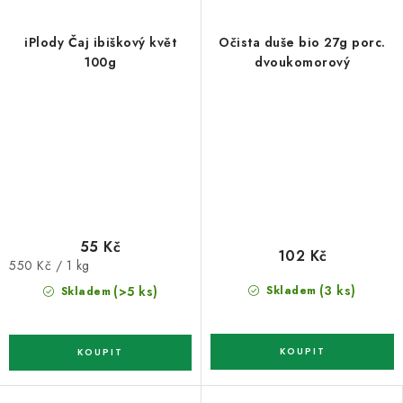
iPlody Čaj ibiškový květ
Očista duše bio 27g porc.
100g
dvoukomorový
55 Kč
102 Kč
Měrná
550 Kč / 1 kg
cena:
(3 ks)
(>5 ks)
Skladem
Skladem