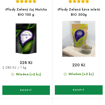
p
í
r
p
iPlody Zelený čaj Matcha
iPlody Zelená káva mletá
o
r
BIO 100 g
BIO 300g
d
o
u
d
k
u
t
k
ů
t
ů
228 Kč
220 Kč
Měrná
2 280 Kč / 1 kg
cena:
(>5 ks)
(>5 ks)
Skladem
Skladem