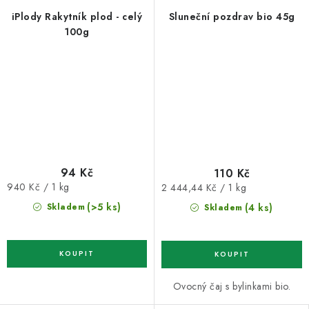
iPlody Rakytník plod - celý
Sluneční pozdrav bio 45g
100g
94 Kč
110 Kč
Měrná
Měrná
940 Kč / 1 kg
2 444,44 Kč / 1 kg
cena:
cena:
(>5 ks)
(4 ks)
Skladem
Skladem
Ovocný čaj s bylinkami bio.