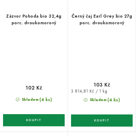
Zázvor Pohoda bio 32,4g
Černý čaj Earl Grey bio 27g
porc. dvoukomorový
porc. dvoukomorový
103 Kč
102 Kč
Měrná
3 814,81 Kč / 1 kg
cena:
(4 ks)
Skladem
(4 ks)
Skladem