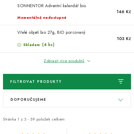
VELKOOBCHOD
SONNENTOR Adventní kalendář bio
146 Kč
KONTAKTY
Momentálně nedostupné
ZNAČKY
Vřelé objetí bio 27g, BIO porcovaný
103 Kč
(4 ks)
Skladem
Doprava a platba
Velkoobchod
Kontakty
Reklamace a vrácení zboží
Obchodní podmínky
Zobrazit více produktů
Podmínky ochrany osobních údajů
FILTROVAT PRODUKTY
V
Ř
DOPORUČUJEME
ý
a
p
z
i
e
Stránka
1
z
3
-
59
položek celkem
s
n