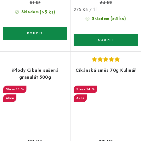
81 Kč
64 Kč
Měrná
275 Kč / 1 l
(>5 ks)
Skladem
cena:
(>5 ks)
Skladem
iPlody Cibule sušená
Cikánská směs 70g Kulinář
granulát 500g
15 %
14 %
Akce
Akce