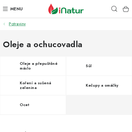
Přejít
Hleda
na
obsah
Potraviny
POTRAVINY
OŘECHY A SUŠENÉ PLODY
Oleje a ochucovadla
SNACKY
Oleje a přepuštěné
Sůl
máslo
NÁPOJE
Koření a sušená
Kečupy a omáčky
EKO DROGERIE A KOSMETIKA
zelenina
VITAMÍNY
Ocet
DOPRAVA A PLATBA