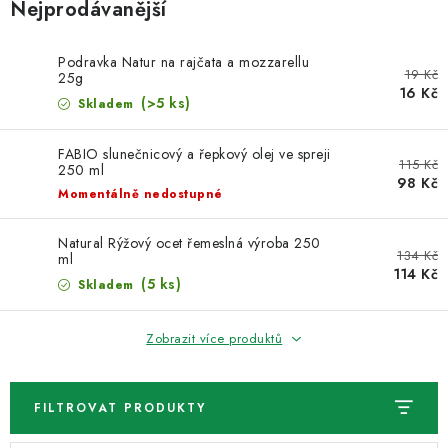
VELKOOBCHOD
Nejprodávanější
KONTAKTY
Podravka Natur na rajčata a mozzarellu
19 Kč
25g
16 Kč
(>5 ks)
ZNAČKY
Skladem
FABIO slunečnicový a řepkový olej ve spreji
Doprava a platba
Velkoobchod
Kontakty
115 Kč
250 ml
98 Kč
Reklamace a vrácení zboží
Obchodní podmínky
Momentálně nedostupné
Podmínky ochrany osobních údajů
Natural Rýžový ocet řemeslná výroba 250
134 Kč
ml
114 Kč
(5 ks)
Skladem
Zobrazit více produktů
FILTROVAT PRODUKTY