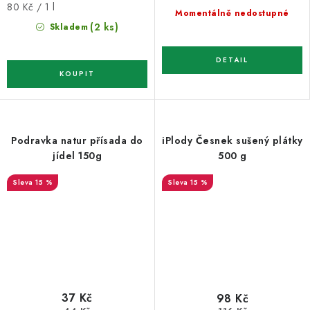
Měrná
80 Kč / 1 l
Momentálně nedostupné
cena:
(2 ks)
Skladem
Podravka natur přísada do
iPlody Česnek sušený plátky
jídel 150g
500 g
15 %
15 %
37 Kč
98 Kč