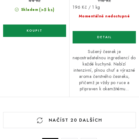
44 Kč
116 Kč
Měrná
196 Kč / 1 kg
(>5 ks)
Skladem
cena:
Momentálně nedostupné
Sušený česnek je
nepostradatelnou ingrediencí do
každé kuchyně. Nabízí
intenzivní, plnou chuť a výrazné
aroma čerstvého česneku,
přičemž je vždy po ruce a
připraven k okamžitému...
O
NAČÍST 20 DALŠÍCH
v
l