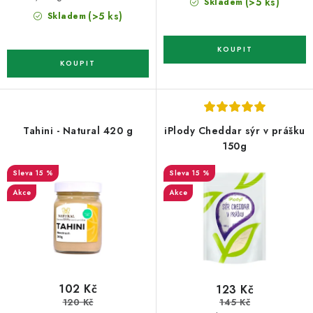
(>5 ks)
Skladem
cena:
(>5 ks)
Skladem
Tahini - Natural 420 g
iPlody Cheddar sýr v prášku
150g
15 %
15 %
Akce
Akce
102 Kč
123 Kč
120 Kč
145 Kč