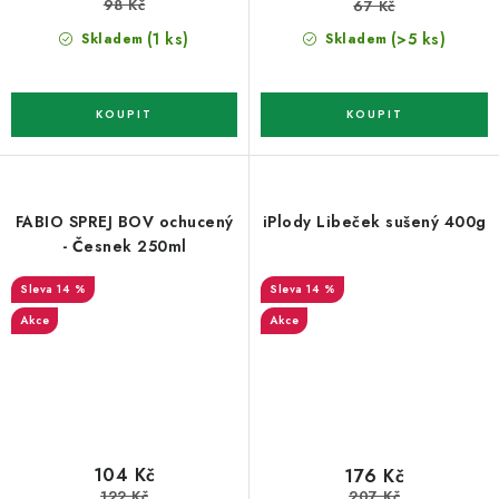
98 Kč
67 Kč
(1 ks)
(>5 ks)
Skladem
Skladem
FABIO SPREJ BOV ochucený
iPlody Libeček sušený 400g
- Česnek 250ml
14 %
14 %
Akce
Akce
104 Kč
176 Kč
122 Kč
207 Kč