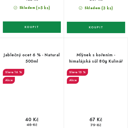
(>5 ks)
(3 ks)
Skladem
Skladem
Jablečný ocet 6 % - Natural
Mlýnek s kořením -
500ml
himalájská sůl 80g Kulinář
16 %
15 %
Akce
Akce
40 Kč
67 Kč
48 Kč
79 Kč