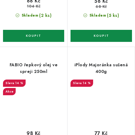
88 Kč
58 Kč
104 Kč
68 Kč
(2 ks)
(5 ks)
Skladem
Skladem
FABIO řepkový olej ve
iPlody Majoránka sušená
spreji 250ml
400g
14 %
14 %
Akce
98 Kč
77 Kč