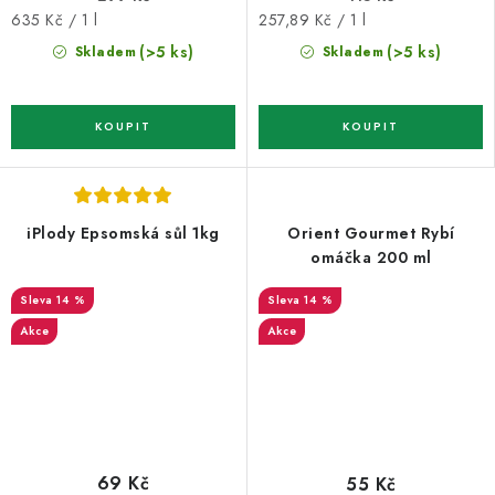
Měrná
Měrná
635 Kč / 1 l
257,89 Kč / 1 l
cena:
cena:
(>5 ks)
(>5 ks)
Skladem
Skladem
iPlody Epsomská sůl 1kg
Orient Gourmet Rybí
omáčka 200 ml
14 %
14 %
Akce
Akce
69 Kč
55 Kč