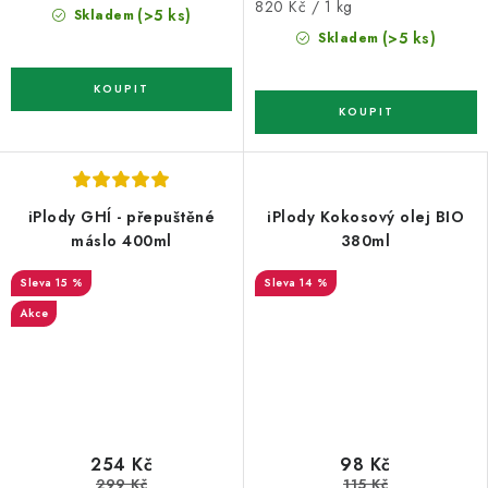
Měrná
820 Kč / 1 kg
(>5 ks)
Skladem
cena:
(>5 ks)
Skladem
iPlody GHÍ - přepuštěné
iPlody Kokosový olej BIO
máslo 400ml
380ml
15 %
14 %
Akce
254 Kč
98 Kč
299 Kč
115 Kč