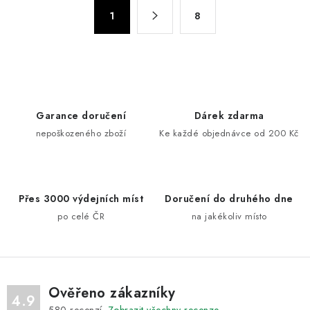
á
S
d
1
8
t
a
r
c
á
n
í
k
p
o
r
Garance doručení
Dárek zdarma
v
v
nepoškozeného zboží
Ke každé objednávce od 200 Kč
á
k
n
y
í
v
ý
Přes 3000 výdejních míst
Doručení do druhého dne
p
po celé ČR
na jakékoliv místo
i
s
u
Ověřeno zákazníky
4.9
580
recenzí.
Zobrazit všechny recenze