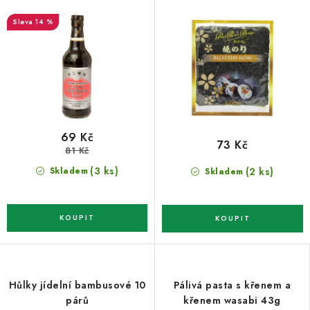
14 %
69 Kč
73 Kč
81 Kč
(3 ks)
(2 ks)
Skladem
Skladem
Hůlky jídelní bambusové 10
Pálivá pasta s křenem a
párů
křenem wasabi 43g