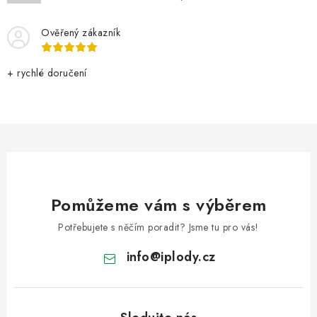
i
s
Ověřený zákazník
u
+ rychlé doručení
Pomůžeme vám s výběrem
Potřebujete s něčím poradit? Jsme tu pro vás!
info
@
iplody.cz