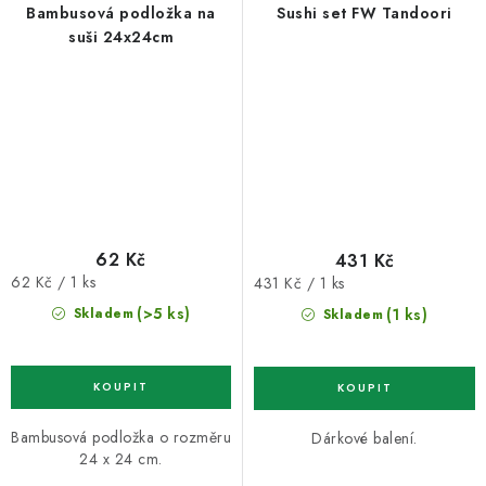
Bambusová podložka na
Sushi set FW Tandoori
suši 24x24cm
62 Kč
431 Kč
Měrná
Měrná
62 Kč / 1 ks
431 Kč / 1 ks
cena:
cena:
(>5 ks)
(1 ks)
Skladem
Skladem
Bambusová podložka o rozměru
Dárkové balení.
24 x 24 cm.