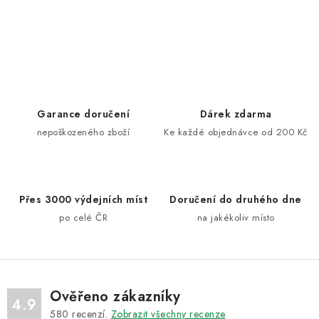
O
v
l
á
d
Garance doručení
Dárek zdarma
a
nepoškozeného zboží
Ke každé objednávce od 200 Kč
c
í
p
Přes 3000 výdejních míst
Doručení do druhého dne
r
po celé ČR
na jakékoliv místo
v
k
y
v
ý
Ověřeno zákazníky
4.9
p
580
recenzí.
Zobrazit všechny recenze