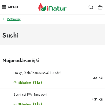
Přejít
Hleda
na
obsah
Potraviny
POTRAVINY
OŘECHY A SUŠENÉ PLODY
Sushi
SNACKY
NÁPOJE
Nejprodávanější
EKO DROGERIE A KOSMETIKA
Hůlky jídelní bambusové 10 párů
36 Kč
VITAMÍNY
(1 ks)
Skladem
DOPRAVA A PLATBA
Sushi set FW Tandoori
431 Kč
(1 ks)
Skladem