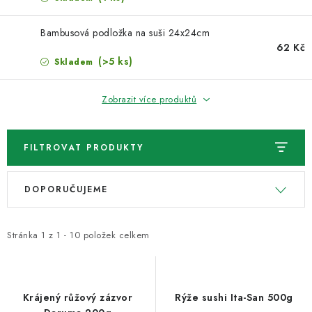
VELKOOBCHOD
Bambusová podložka na suši 24x24cm
KONTAKTY
62 Kč
(>5 ks)
Skladem
ZNAČKY
Zobrazit více produktů
Doprava a platba
Velkoobchod
Kontakty
Reklamace a vrácení zboží
Obchodní podmínky
FILTROVAT PRODUKTY
Podmínky ochrany osobních údajů
V
Ř
DOPORUČUJEME
ý
a
p
z
i
e
Stránka
1
z
1
-
10
položek celkem
s
n
p
í
r
p
Krájený růžový zázvor
Rýže sushi Ita-San 500g