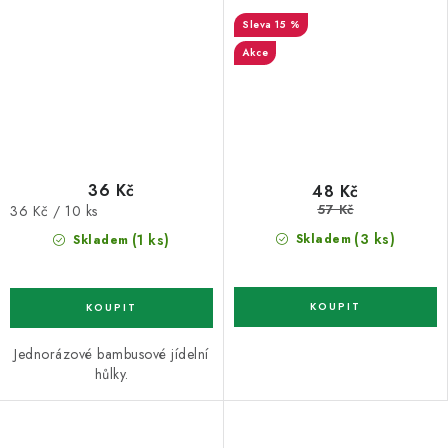
15 %
Akce
36 Kč
48 Kč
57 Kč
Měrná
36 Kč / 10 ks
cena:
(3 ks)
(1 ks)
Skladem
Skladem
Jednorázové bambusové jídelní
hůlky.