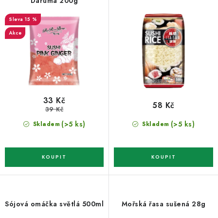
o
r
Daruma 200g
d
o
15 %
u
d
Akce
k
u
t
k
ů
t
ů
33 Kč
58 Kč
39 Kč
(>5 ks)
(>5 ks)
Skladem
Skladem
Sójová omáčka světlá 500ml
Mořská řasa sušená 28g