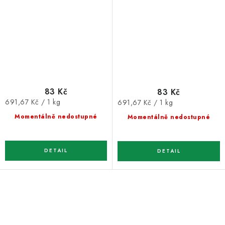
83 Kč
83 Kč
Měrná
Měrná
691,67 Kč / 1 kg
691,67 Kč / 1 kg
cena:
cena:
Momentálně nedostupné
Momentálně nedostupné
O
v