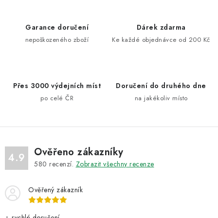
l
á
d
Garance doručení
Dárek zdarma
a
nepoškozeného zboží
Ke každé objednávce od 200 Kč
c
í
p
Přes 3000 výdejních míst
Doručení do druhého dne
r
po celé ČR
na jakékoliv místo
v
k
y
v
ý
Ověřeno zákazníky
4.9
p
580
recenzí.
Zobrazit všechny recenze
i
s
Ověřený zákazník
u
+ rychlé doručení