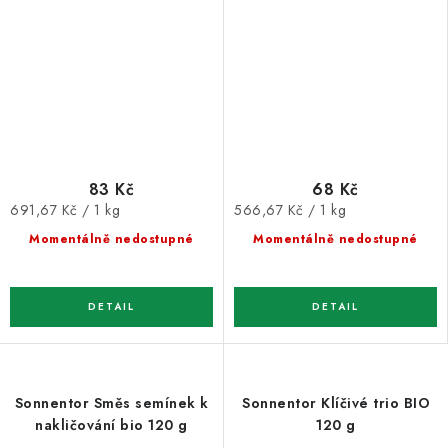
83 Kč
68 Kč
Měrná
Měrná
691,67 Kč / 1 kg
566,67 Kč / 1 kg
cena:
cena:
Momentálně nedostupné
Momentálně nedostupné
Sonnentor Směs semínek k
Sonnentor Klíčivé trio BIO
nakličování bio 120 g
120 g