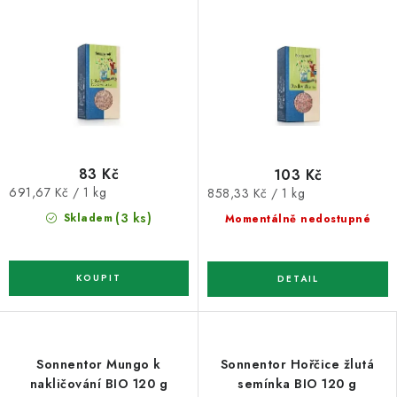
g
83 Kč
103 Kč
Měrná
Měrná
691,67 Kč / 1 kg
858,33 Kč / 1 kg
cena:
cena:
(3 ks)
Skladem
Momentálně nedostupné
Sonnentor Mungo k
Sonnentor Hořčice žlutá
nakličování BIO 120 g
semínka BIO 120 g