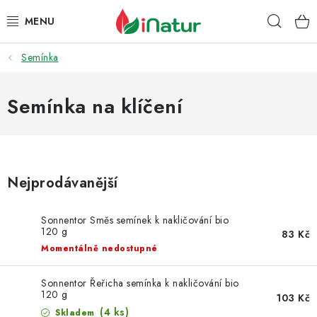
Přejít
Hleda
na
obsah
Semínka
POTRAVINY
OŘECHY A SUŠENÉ PLODY
Semínka na klíčení
SNACKY
NÁPOJE
Nejprodávanější
EKO DROGERIE A KOSMETIKA
Sonnentor Směs semínek k nakličování bio
120 g
83 Kč
VITAMÍNY
Momentálně nedostupné
DOPRAVA A PLATBA
Sonnentor Řeřicha semínka k nakličování bio
120 g
103 Kč
(4 ks)
Skladem