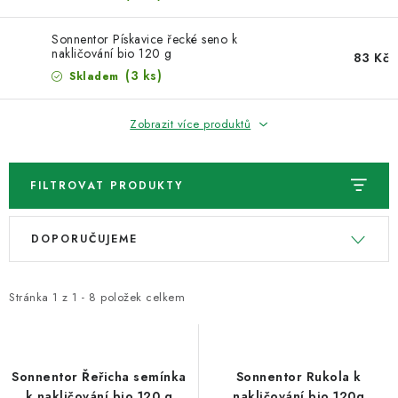
VELKOOBCHOD
Sonnentor Pískavice řecké seno k
KONTAKTY
nakličování bio 120 g
83 Kč
(3 ks)
Skladem
ZNAČKY
Zobrazit více produktů
Doprava a platba
Velkoobchod
Kontakty
Reklamace a vrácení zboží
Obchodní podmínky
FILTROVAT PRODUKTY
Podmínky ochrany osobních údajů
V
Ř
DOPORUČUJEME
ý
a
p
z
i
e
Stránka
1
z
1
-
8
položek celkem
s
n
p
í
r
p
Sonnentor Řeřicha semínka
Sonnentor Rukola k
k nakličování bio 120 g
nakličování bio 120g