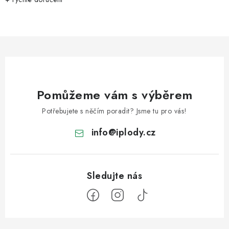
Pomůžeme vám s výběrem
Potřebujete s něčím poradit? Jsme tu pro vás!
info
@
iplody.cz
Z