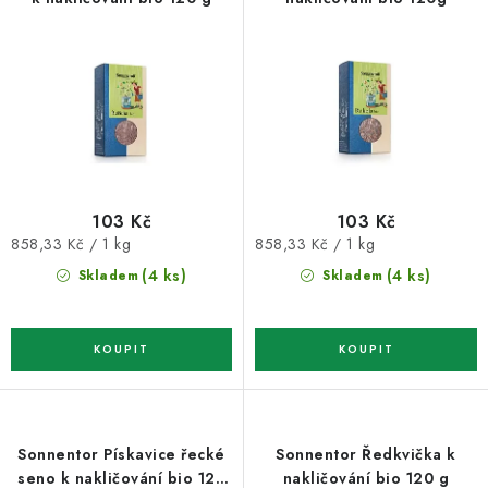
o
r
d
o
u
d
k
u
t
k
ů
t
ů
103 Kč
103 Kč
Měrná
Měrná
858,33 Kč / 1 kg
858,33 Kč / 1 kg
cena:
cena:
(4 ks)
(4 ks)
Skladem
Skladem
Sonnentor Pískavice řecké
Sonnentor Ředkvička k
seno k nakličování bio 120
nakličování bio 120 g