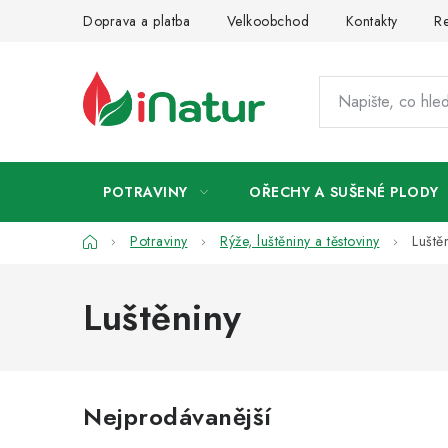
Přejít
Doprava a platba
Velkoobchod
Kontakty
Re
na
obsah
POTRAVINY
OŘECHY A SUŠENÉ PLODY
Domů
Potraviny
Rýže, luštěniny a těstoviny
Luště
Luštěniny
Nejprodávanější