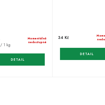
Mome
34 Kč
Momentálně
č
nedo
nedostupné
/ 1 kg