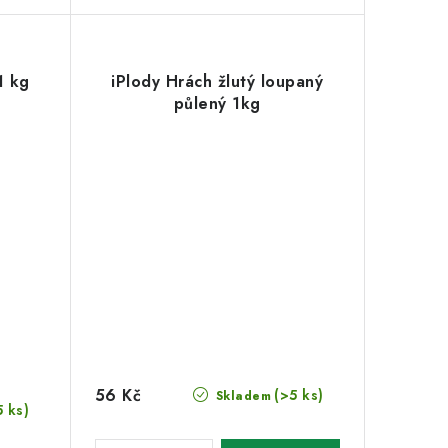
1 kg
iPlody Hrách žlutý loupaný
půlený 1kg
56 Kč
(>5 ks)
Skladem
5 ks)