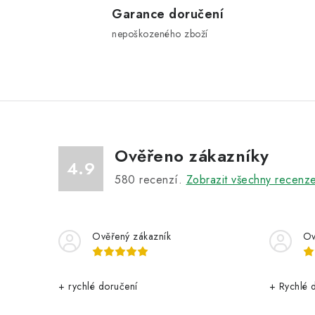
l
Garance doručení
nepoškozeného zboží
á
d
a
c
í
p
Ověřeno zákazníky
4.9
r
580
recenzí.
Zobrazit všechny recenz
v
k
Ověřený zákazník
Ov
y
v
+ rychlé doručení
+ Rychlé 
ý