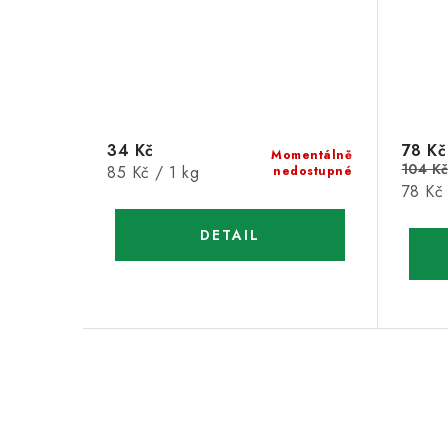
34 Kč
78 Kč
Momentálně
104 K
Měrná
85 Kč / 1 kg
nedostupné
Měrná
78 Kč 
cena:
cena:
O
v