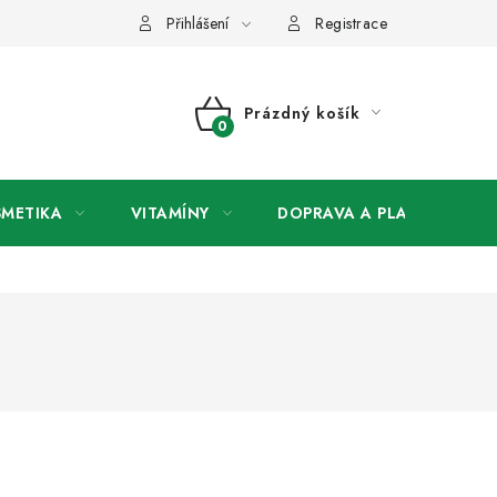
any osobních údajů
Přihlášení
Registrace
Prázdný košík
NÁKUPNÍ
KOŠÍK
SMETIKA
VITAMÍNY
DOPRAVA A PLATBA
V