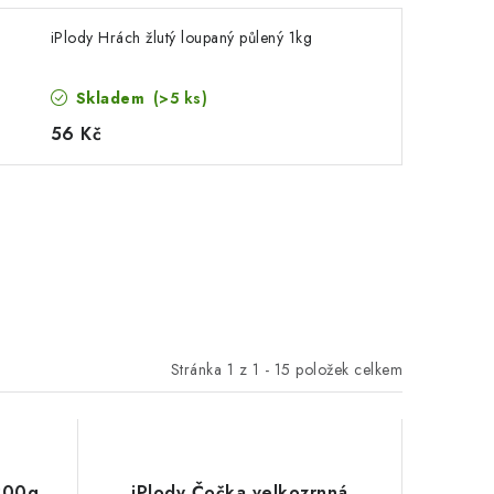
iPlody Hrách žlutý loupaný půlený 1kg
Skladem
(>5 ks)
56 Kč
Stránka
1
z
1
-
15
položek celkem
200g
iPlody Čočka velkozrnná