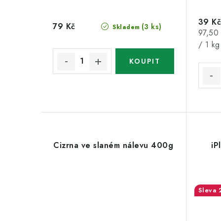
39 Kč
79 Kč
(3 ks)
Skladem
Měrná
97,50
cena:
/ 1 kg
Cizrna ve slaném nálevu 400g
iP