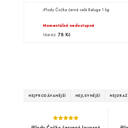
iPlody Čočka černá celá Beluga 1 kg
Momentálně nedostupné
78 Kč
104 Kč
Ř
NEJPRODÁVANĚJŠÍ
NEJLEVNĚJŠÍ
NEJDRAŽ
a
V
z
ý
e
iPlody Čočka červená loupaná
iPl