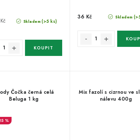
36 Kč
(>
Skladem
 Kč
(>5 ks)
Skladem
lody Čočka černá celá
Mix fazolí s cizrnou ve 
Beluga 1 kg
nálevu 400g
25 %