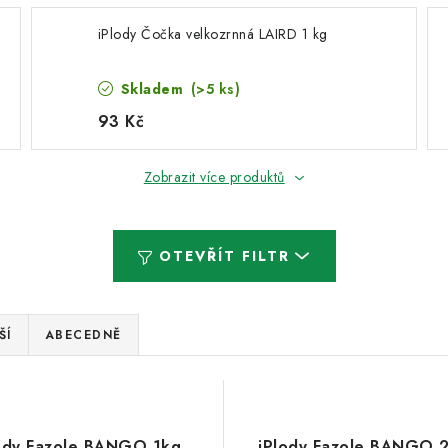
iPlody Čočka velkozrnná LAIRD 1 kg
Skladem
(>5 ks)
93 Kč
Zobrazit více produktů
OTEVŘÍT FILTR
ŠÍ
ABECEDNĚ
ody Fazole BANGO 1kg
iPlody Fazole BANGO 