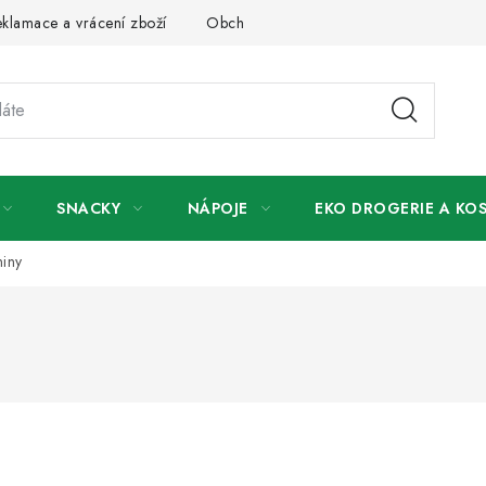
klamace a vrácení zboží
Obchodní podmínky
Podmínky ochr
SNACKY
NÁPOJE
EKO DROGERIE A KO
niny