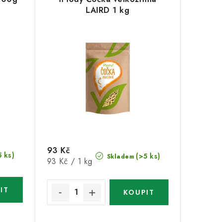
LAIRD 1 kg
93 Kč
5 ks)
(>5 ks)
Skladem
Měrná
93 Kč / 1 kg
cena: