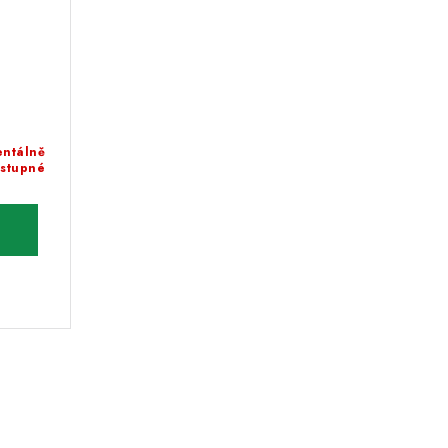
ntálně
stupné