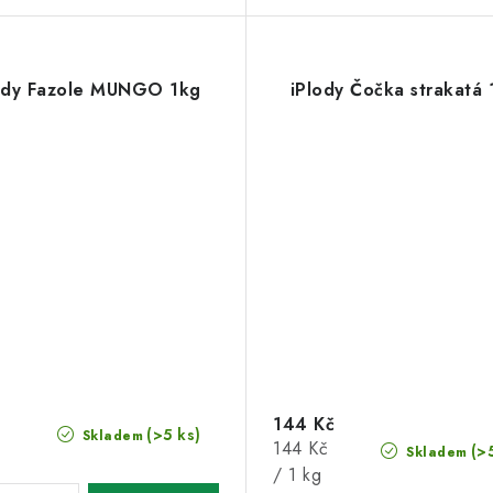
ody Fazole MUNGO 1kg
iPlody Čočka strakatá 
144 Kč
(>5 ks)
Skladem
Měrná
144 Kč
(>
Skladem
cena:
/ 1 kg