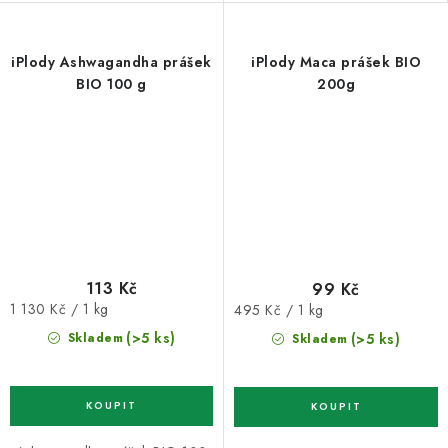
iPlody Ashwagandha prášek
iPlody Maca prášek BIO
BIO 100 g
200g
113 Kč
99 Kč
Měrná
Měrná
1 130 Kč / 1 kg
495 Kč / 1 kg
cena:
cena:
(>5 ks)
(>5 ks)
Skladem
Skladem