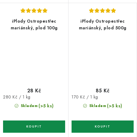
iPlody Ostropestřec
iPlody Ostropestřec
mariánský, plod 100g
mariánský, plod 500g
28 Kč
85 Kč
Měrná
Měrná
280 Kč / 1 kg
170 Kč / 1 kg
cena:
cena:
(>5 ks)
(>5 ks)
Skladem
Skladem