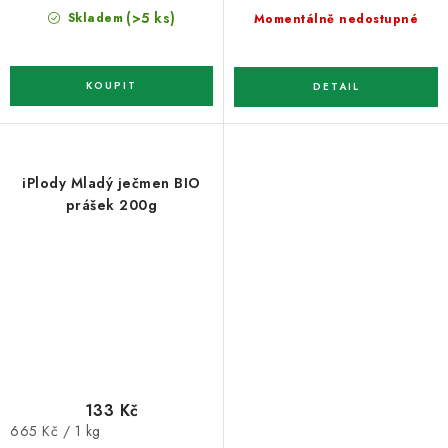
cena:
cena:
(>5 ks)
Skladem
Momentálně nedostupné
iPlody Mladý ječmen BIO
prášek 200g
133 Kč
Měrná
665 Kč / 1 kg