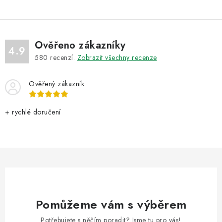
k
y
v
ý
Ověřeno zákazníky
4.9
p
580
recenzí.
Zobrazit všechny recenze
i
s
Ověřený zákazník
u
+ rychlé doručení
Pomůžeme vám s výběrem
Potřebujete s něčím poradit? Jsme tu pro vás!