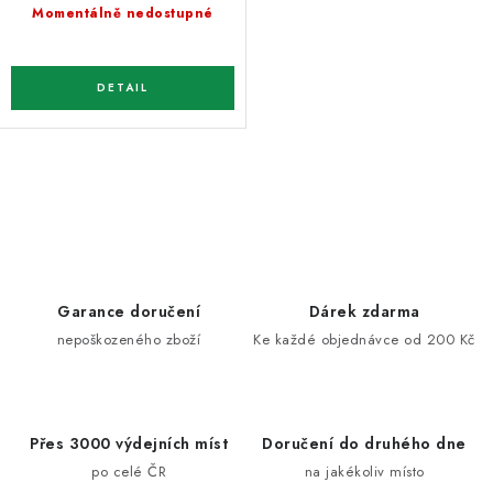
cena:
Momentálně nedostupné
O
v
l
á
d
Garance doručení
Dárek zdarma
a
nepoškozeného zboží
Ke každé objednávce od 200 Kč
c
í
p
Přes 3000 výdejních míst
Doručení do druhého dne
r
po celé ČR
na jakékoliv místo
v