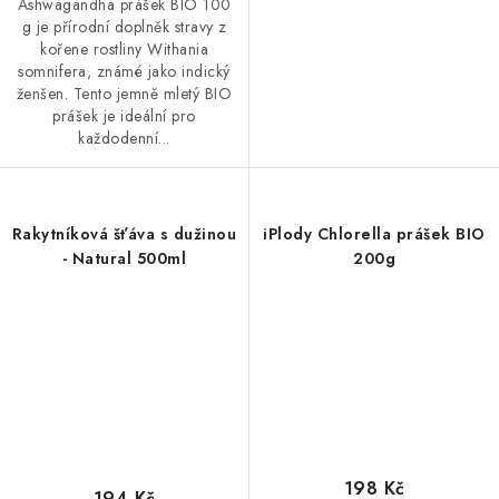
Ashwagandha prášek BIO 100
g je přírodní doplněk stravy z
kořene rostliny Withania
somnifera, známé jako indický
ženšen. Tento jemně mletý BIO
prášek je ideální pro
každodenní...
Rakytníková šťáva s dužinou
iPlody Chlorella prášek BIO
- Natural 500ml
200g
198 Kč
194 Kč