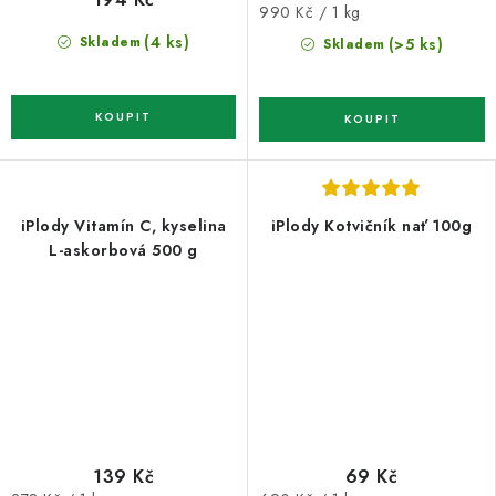
Měrná
990 Kč / 1 kg
cena:
(4 ks)
Skladem
(>5 ks)
Skladem
iPlody Vitamín C, kyselina
iPlody Kotvičník nať 100g
L-askorbová 500 g
139 Kč
69 Kč