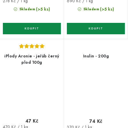
Měrná
Měrná
278 Kč / 1 kg
690 Kč / 1 kg
cena:
cena:
(>5 ks)
(>5 ks)
Skladem
Skladem
iPlody Aronie - jeřáb černý
Inulin - 200g
plod 100g
47 Kč
74 Kč
Měrná
Měrná
470 Kč / 1 kg
370 Kč / 1 kg