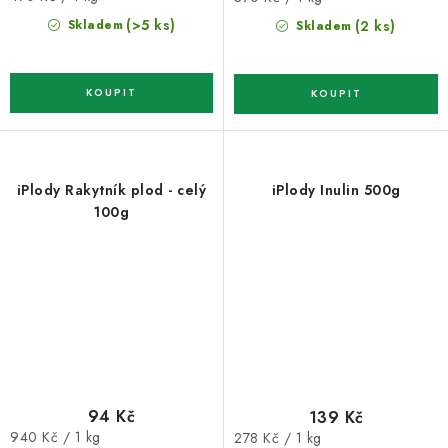
cena:
cena:
(>5 ks)
(2 ks)
Skladem
Skladem
iPlody Rakytník plod - celý
iPlody Inulin 500g
100g
94 Kč
139 Kč
Měrná
Měrná
940 Kč / 1 kg
278 Kč / 1 kg