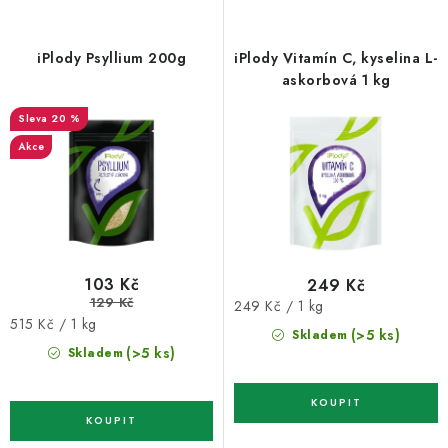
iPlody Psyllium 200g
iPlody Vitamín C, kyselina L-
askorbová 1 kg
20 %
Akce
103 Kč
249 Kč
129 Kč
Měrná
249 Kč / 1 kg
Měrná
515 Kč / 1 kg
cena:
(>5 ks)
Skladem
cena:
(>5 ks)
Skladem