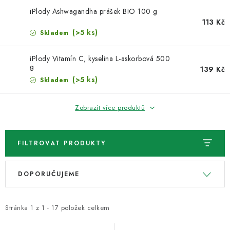
VELKOOBCHOD
iPlody Ashwagandha prášek BIO 100 g
113 Kč
KONTAKTY
(>5 ks)
Skladem
ZNAČKY
iPlody Vitamín C, kyselina L-askorbová 500
g
139 Kč
(>5 ks)
Skladem
Doprava a platba
Velkoobchod
Kontakty
Reklamace a vrácení zboží
Obchodní podmínky
Zobrazit více produktů
Podmínky ochrany osobních údajů
FILTROVAT PRODUKTY
V
Ř
DOPORUČUJEME
ý
a
p
z
i
e
Stránka
1
z
1
-
17
položek celkem
s
n