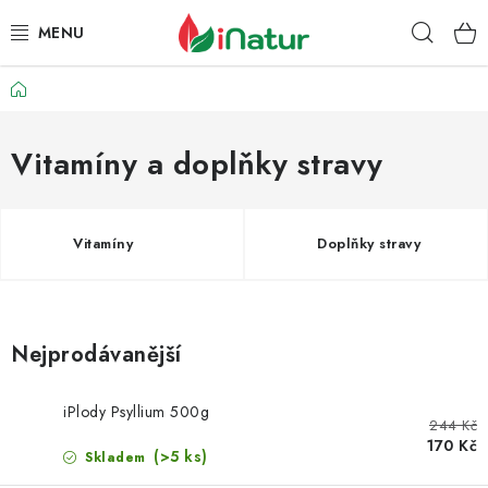
Přejít
Hleda
na
obsah
Domů
POTRAVINY
OŘECHY A SUŠENÉ PLODY
Vitamíny a doplňky stravy
SNACKY
Vitamíny
Doplňky stravy
NÁPOJE
EKO DROGERIE A KOSMETIKA
Nejprodávanější
VITAMÍNY
iPlody Psyllium 500g
244 Kč
DOPRAVA A PLATBA
170 Kč
(>5 ks)
Skladem