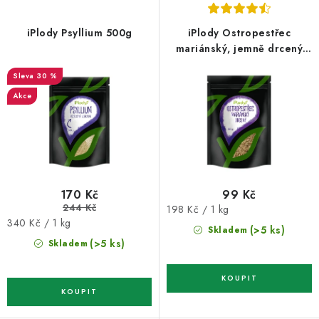
p
í
r
p
iPlody Psyllium 500g
iPlody Ostropestřec
o
r
mariánský, jemně drcený
500g
d
o
30 %
u
d
Akce
k
u
t
k
ů
t
ů
170 Kč
99 Kč
244 Kč
Měrná
198 Kč / 1 kg
Měrná
340 Kč / 1 kg
cena:
(>5 ks)
Skladem
cena:
(>5 ks)
Skladem