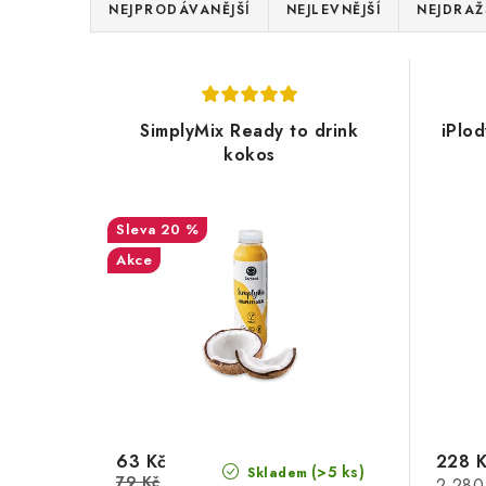
Ř
NEJPRODÁVANĚJŠÍ
NEJLEVNĚJŠÍ
NEJDRAŽ
a
V
z
ý
e
SimplyMix Ready to drink
iPlo
p
kokos
n
i
í
s
20 %
p
Akce
p
r
r
o
o
d
d
u
u
k
63 Kč
228 
(>5 ks)
Skladem
79 Kč
Měrná
2 280