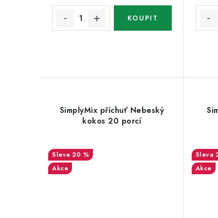
SimplyMix příchuť Nebeský
Si
kokos 20 porcí
20 %
Akce
Akce