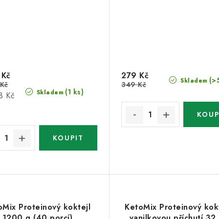
 Kč
279 Kč
(>
Skladem
 Kč
349 Kč
(1 ks)
Skladem
3 Kč
oMix Proteinový koktejl
KetoMix Proteinový kokt
1200 g (40 porcí)
vanilkovou příchutí 32 