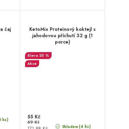
a čaj
KetoMix Proteinový koktejl s
jahodovou příchutí 32 g (1
porce)
20 %
Akce
55 Kč
5 ks)
69 Kč
(4 ks)
Skladem
Měrná
171,88 Kč