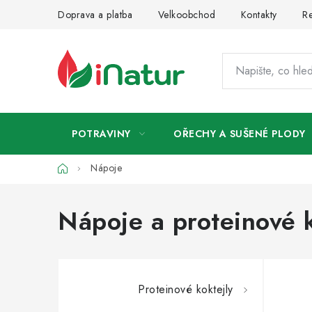
Přejít
Doprava a platba
Velkoobchod
Kontakty
Re
na
obsah
POTRAVINY
OŘECHY A SUŠENÉ PLODY
Domů
Nápoje
Nápoje a proteinové k
Proteinové koktejly