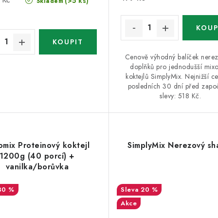
(>5 ks)
Skladem
Cenově výhodný balíček nere
doplňků pro jednodušší mixo
koktejlů SimplyMix. Nejnižší c
posledních 30 dní před zapo
slevy: 518 Kč.
omix Proteinový koktejl
SimplyMix Nerezový sh
1200g (40 porcí) +
vanilka/borůvka
30 %
20 %
Akce