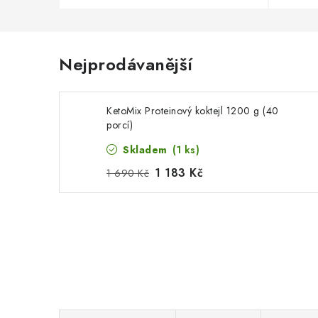
Nejprodávanější
KetoMix Proteinový koktejl 1200 g (40
porcí)
Skladem
(1 ks)
1 183 Kč
1 690 Kč