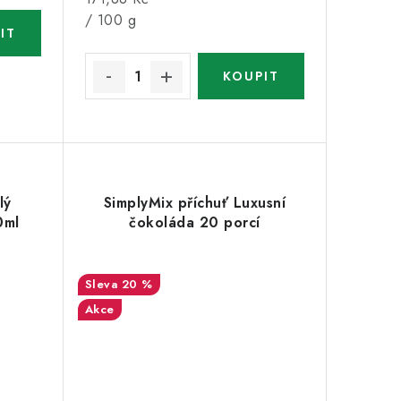
cena:
/ 100 g
lý
SimplyMix příchuť Luxusní
0ml
čokoláda 20 porcí
20 %
Akce