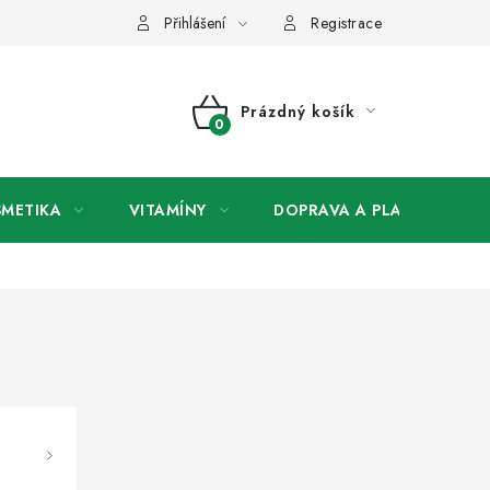
any osobních údajů
Přihlášení
Registrace
Prázdný košík
NÁKUPNÍ
KOŠÍK
SMETIKA
VITAMÍNY
DOPRAVA A PLATBA
V