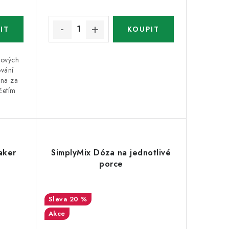
zových
vání
ena za
četím
aker
SimplyMix Dóza na jednotlivé
porce
20 %
Akce