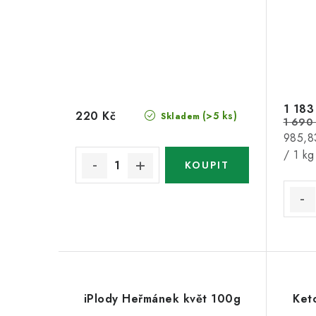
1 183
220 Kč
(>5 ks)
Skladem
1 690
Měrná
985,8
cena:
/ 1 kg
iPlody Heřmánek květ 100g
Ket