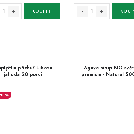
mplyMix příchuť Libová
Agáve sirup BIO svět
jahoda 20 porcí
premium - Natural 50
20 %