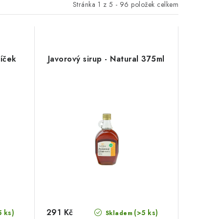
Stránka
1
z
5
-
96
položek celkem
íček
Javorový sirup - Natural 375ml
291 Kč
5 ks)
(>5 ks)
Skladem