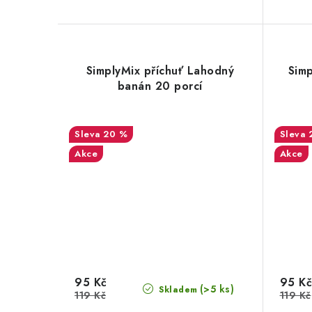
SimplyMix příchuť Lahodný
Simp
banán 20 porcí
20 %
Akce
Akce
95 Kč
95 Kč
(>5 ks)
Skladem
119 Kč
119 Kč