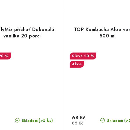
lyMix příchuť Dokonalá
TOP Kombucha Aloe ver
vanilka 20 porcí
500 ml
20 %
20 %
Akce
68 Kč
(>5 ks)
(>
Skladem
Skladem
85 Kč