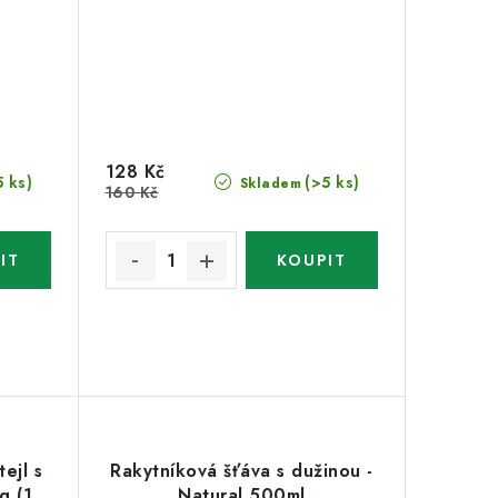
128 Kč
5 ks)
(>5 ks)
Skladem
160 Kč
ejl s
Rakytníková šťáva s dužinou -
g (1
Natural 500ml