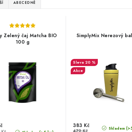
ŠÍ
ABECEDNĚ
dy Zelený čaj Matcha BIO
SimplyMix Nerezový bal
100 g
20 %
Akce
Kč
383 Kč
(>
Skladem
479 Kč
 Kč