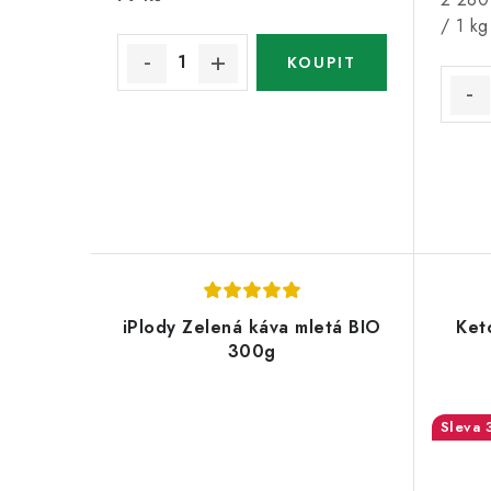
k
t
cena:
/ 1 kg
t
ů
ů
iPlody Zelená káva mletá BIO
Ket
300g