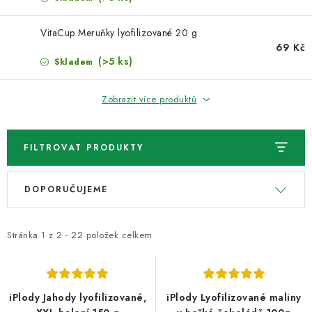
VELKOOBCHOD
VitaCup Meruňky lyofilizované 20 g
KONTAKTY
69 Kč
(>5 ks)
Skladem
ZNAČKY
Zobrazit více produktů
Doprava a platba
Velkoobchod
Kontakty
Reklamace a vrácení zboží
Obchodní podmínky
FILTROVAT PRODUKTY
Podmínky ochrany osobních údajů
V
Ř
DOPORUČUJEME
ý
a
p
z
i
e
Stránka
1
z
2
-
22
položek celkem
s
n
p
í
r
p
iPlody Jahody lyofilizované,
iPlody Lyofilizované maliny