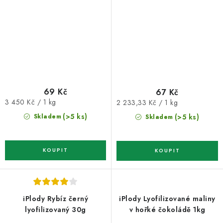
69 Kč
67 Kč
Měrná
Měrná
3 450 Kč / 1 kg
2 233,33 Kč / 1 kg
cena:
cena:
(>5 ks)
(>5 ks)
Skladem
Skladem
iPlody Rybíz černý
iPlody Lyofilizované maliny
lyofilizovaný 30g
v hořké čokoládě 1kg