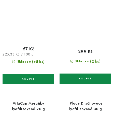
67 Kč
299 Kč
Měrná
223,33 Kč / 100 g
cena:
(2 ks)
(>5 ks)
Skladem
Skladem
VitaCup Meruňky
iPlody Dračí ovoce
lyofilizované 20 g
lyofilizované 30 g