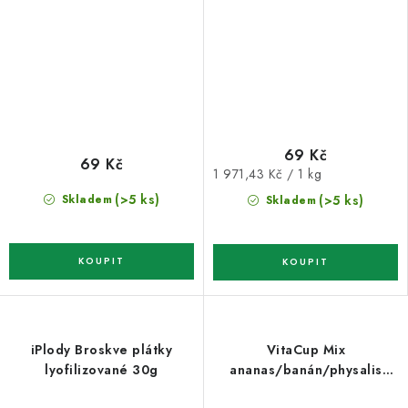
69 Kč
69 Kč
Měrná
1 971,43 Kč / 1 kg
cena:
(>5 ks)
Skladem
(>5 ks)
Skladem
iPlody Broskve plátky
VitaCup Mix
lyofilizované 30g
ananas/banán/physalis
lyofil. 30g