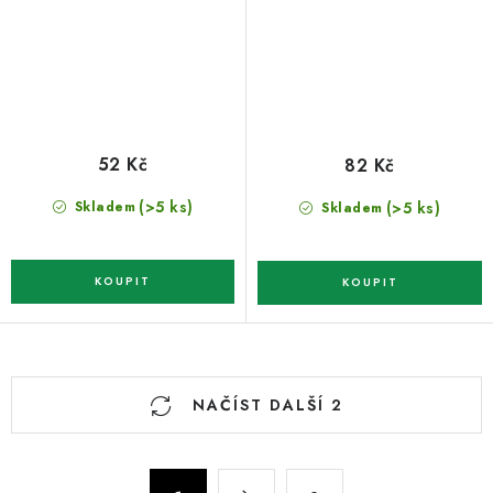
52 Kč
82 Kč
(>5 ks)
(>5 ks)
Skladem
Skladem
O
NAČÍST DALŠÍ 2
v
l
á
S