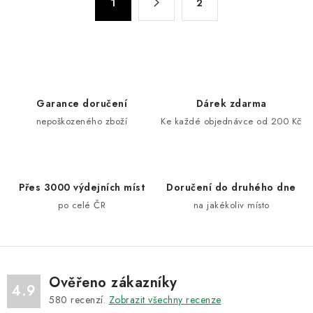
d
1
2
t
a
r
c
á
n
í
k
p
o
r
Garance doručení
Dárek zdarma
v
v
nepoškozeného zboží
Ke každé objednávce od 200 Kč
á
k
n
y
í
v
ý
Přes 3000 výdejních míst
Doručení do druhého dne
p
po celé ČR
na jakékoliv místo
i
s
u
Ověřeno zákazníky
4.9
580
recenzí.
Zobrazit všechny recenze