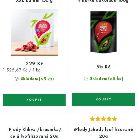
o
r
XXL balení 150 g
v hořké čokoládě 100g
d
o
u
d
k
u
t
k
ů
t
ů
229 Kč
95 Kč
Měrná
1 526,67 Kč / 1 kg
cena:
(>5 ks)
(>5 ks)
Skladem
Skladem
iPlody Klikva /brusinka/
iPlody Jahody lyofilizované
celá lyofilizovaná 20g
20g