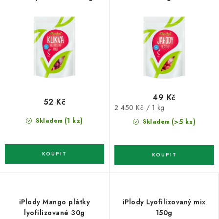
49 Kč
52 Kč
Měrná
2 450 Kč / 1 kg
cena:
(1 ks)
Skladem
(>5 ks)
Skladem
iPlody Mango plátky
iPlody Lyofilizovaný mix
lyofilizované 30g
150g