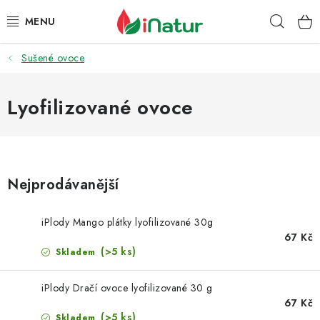
Přejít
Hleda
na
obsah
Sušené ovoce
POTRAVINY
OŘECHY A SUŠENÉ PLODY
Lyofilizované ovoce
SNACKY
NÁPOJE
Nejprodávanější
EKO DROGERIE A KOSMETIKA
iPlody Mango plátky lyofilizované 30g
67 Kč
VITAMÍNY
(>5 ks)
Skladem
DOPRAVA A PLATBA
iPlody Dračí ovoce lyofilizované 30 g
67 Kč
(>5 ks)
Skladem