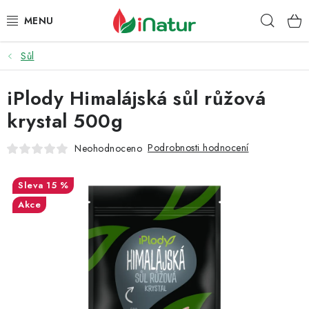
Přejít
Hleda
na
obsah
Sůl
POTRAVINY
iPlody Himalájská sůl růžová
OŘECHY A SUŠENÉ PLODY
krystal 500g
SNACKY
Podrobnosti hodnocení
Neohodnoceno
NÁPOJE
15 %
EKO DROGERIE A KOSMETIKA
Akce
VITAMÍNY
DOPRAVA A PLATBA