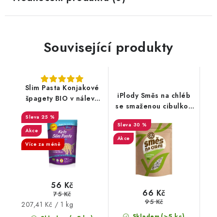
Související produkty
Slim Pasta Konjakové
iPlody Směs na chléb
špagety BIO v nálevu
se smaženou cibulkou
270 g
Low carb 250g
25 %
30 %
Akce
Akce
Více za méně
56 Kč
66 Kč
75 Kč
95 Kč
Měrná
207,41 Kč / 1 kg
cena:
(>5 ks)
Skladem