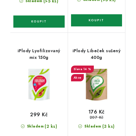
(>5 ks)
Skladem
iPlody Lyofilizovaný
iPlody Libeček sušený
mix 150g
400g
14 %
Akce
176 Kč
299 Kč
207 Kč
(2 ks)
(3 ks)
Skladem
Skladem