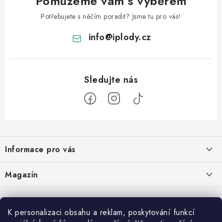
Pomůžeme vám s výběrem
Potřebujete s něčím poradit? Jsme tu pro vás!
info
@
iplody.cz
Z
á
Informace pro vás
p
a
Doprava a platba
Magazín
t
Velkoobchod
í
Kombucha – osvěžující nápoj pro zdravé zažívání
30.6.2026
Kontakty
K personalizaci obsahu a reklam, poskytování funkcí