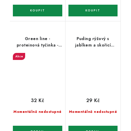
Green line -
Puding rýžový s
proteinová tyčinka -
jablkem a skořicí
cappucino - Tekmar
Amylon 40g - bez
Akce
lepku
32 Kč
29 Kč
Momentálně nedostupné
Momentálně nedostupné