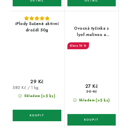
iPlody Sušené aktivní
Ovocná tyčinka s
droždí 50g
lyof.malinou a
karobem 45g
10 %
29 Kč
27 Kč
Měrná
580 Kč / 1 kg
30 Kč
cena:
(>5 ks)
Skladem
(>5 ks)
Skladem