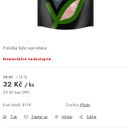
VELKOOBCHOD
KONTAKTY
ZNAČKY
Doprava a platba
Velkoobchod
Kontakty
Položka byla vyprodána…
Reklamace a vrácení zboží
Obchodní podmínky
Momentálně nedostupné
Podmínky ochrany osobních údajů
38 Kč
–15 %
32 Kč
/ ks
29 Kč bez DPH
Měrná cena:
Kód zboží:
B118
Značka:
iPlody
Tisk
Zeptat se
Hlídat
Sdílet