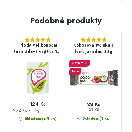
Podobné produkty
iPlody Velikonoční
Kokosová tyčinka s
čokoládová vajíčka 125
lyof. jahodou 33g
g
9 %
Akce
124 Kč
28 Kč
31 Kč
Měrná
992 Kč / 1 kg
cena:
(1 ks)
(>5 ks)
Skladem
Skladem