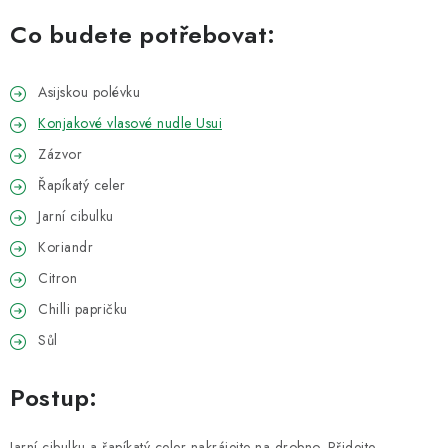
VELKOOBCHOD
Co budete potřebovat:
KONTAKTY
Asijskou polévku
ZNAČKY
Konjakové vlasové nudle Usui
Zázvor
Doprava a platba
Velkoobchod
Kontakty
Řapíkatý celer
Reklamace a vrácení zboží
Obchodní podmínky
Jarní cibulku
Podmínky ochrany osobních údajů
Koriandr
Citron
Chilli papričku
Sůl
Postup:
Jarní cibulku a řapíkatý celer nakrájejte na drobno. Přidejte