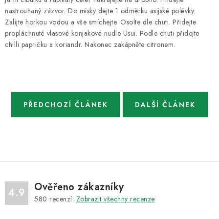
nastrouhaný zázvor. Do misky dejte 1 odměrku asijské polévky.
Zalijte horkou vodou a vše smíchejte. Osolte dle chuti. Přidejte
propláchnuté vlasové konjakové nudle Usui. Podle chuti přidejte
chilli papričku a koriandr. Nakonec zakápněte citronem.
PŘEDCHOZÍ ČLÁNEK
DALŠÍ ČLÁNEK
Ověřeno zákazníky
4.9
580
recenzí.
Zobrazit všechny recenze