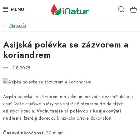
Přejít
Hleda
na
obsah
Magazín
POTRAVINY
Asijská polévka se zázvorem a
OŘECHY A SUŠENÉ PLODY
koriandrem
SNACKY
2.8.2025
NÁPOJE
EKO DROGERIE A KOSMETIKA
Asijská polévka se zázvorem má velmi intenzivní a nezaměnitelnou
chuť. Vaše chuťové buňky se ve vteřině přenesou do dalekých
VITAMÍNY
asijských končin.
Vychutnejte si polévku s konjakovými
nudlemi
, které ji dovedou k nízkokalorické dokonalosti.
DOPRAVA A PLATBA
Časová náročnost:
20 minut