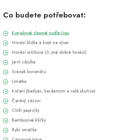
VELKOOBCHOD
Co budete potřebovat:
KONTAKTY
ZNAČKY
Konjakové vlasové nudle Usui
Hovězí kližka a kosti na vývar
Doprava a platba
Velkoobchod
Kontakty
Hovězí svíčková (či jiné dobré hovězí)
Reklamace a vrácení zboží
Obchodní podmínky
Jarní cibulka
Podmínky ochrany osobních údajů
Svazek koriandru
Limetka
Koření (badyán, kardamom a celá skořice)
Čerstvý zázvor
Chilli papričky
Bambusové klíčky
Rybí omáčka
Citronová tráva