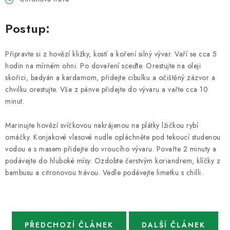
Postup:
Připravte si z hovězí kližky, kostí a koření silný vývar. Vaří se cca 5
hodin na mírném ohni. Po dovaření sceďte. Orestujte na oleji
skořici, badyán a kardamom, přidejte cibulku a očištěný zázvor a
chvilku orestujte. Vše z pánve přidejte do vývaru a vařte cca 10
minut.
Marinujte hovězí svíčkovou nakrájenou na plátky lžičkou rybí
omáčky. Konjakové vlasové nudle opláchněte pod tekoucí studenou
vodou a s masem přidejte do vroucího vývaru. Povařte 2 minuty a
podávejte do hluboké mísy. Ozdobte čerstvým koriandrem, klíčky z
bambusu a citronovou trávou. Vedle podávejte limetku s chilli.
PŘEDCHOZÍ ČLÁNEK
DALŠÍ ČLÁNEK