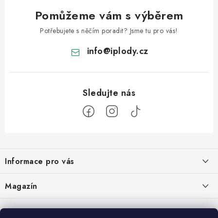
Pomůžeme vám s výběrem
Potřebujete s něčím poradit? Jsme tu pro vás!
info
@
iplody.cz
Z
á
Informace pro vás
p
a
Doprava a platba
Magazín
t
Velkoobchod
í
Kombucha – osvěžující nápoj pro zdravé zažívání
30.6.2026
Kontakty