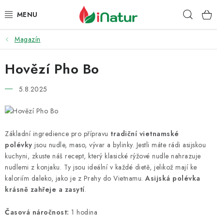
Přejít
Hleda
na
obsah
Magazín
POTRAVINY
Hovězí Pho Bo
OŘECHY A SUŠENÉ PLODY
5.8.2025
SNACKY
NÁPOJE
Základní ingredience pro přípravu
tradiční vietnamské
EKO DROGERIE A KOSMETIKA
polévky
jsou nudle, maso, vývar a bylinky. Jestli máte rádi asijskou
kuchyni, zkuste náš recept, který klasické rýžové nudle nahrazuje
VITAMÍNY
nudlemi z konjaku. Ty jsou ideální v každé dietě, jelikož mají ke
kaloriím daleko, jako je z Prahy do Vietnamu.
Asijská polévka
krásně zahřeje a zasytí
.
DOPRAVA A PLATBA
Časová náročnost:
1 hodina