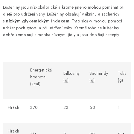
Luštěniny jsou nízkokalorické a kromě jiného mohou pomáhat při
dietě pro udržení váhy. Luštěniny obsahují vlákninu a sacharidy
s
nízkým glykemickým indexem
. Tyto složky mohou pomoci
udržet pocit sytosti a při udržení váhy. Kromě toho se luštěniny
dobře kombinují s mnoha různými jídly a jsou doplňují recepty.
Energetická
Bílkoviny
Sacharidy
Tuky
hodnota
(g)
(g)
(g)
(kcal)
Hrách
370
23
60
1
Hrách