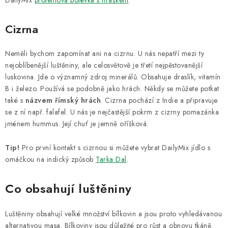
DailyMix
proteinová polévka s hráškem
.
Cizrna
Neměli bychom zapomínat ani na cizrnu. U nás nepatří mezi ty
nejoblíbenější luštěniny, ale celosvětově je třetí nejpěstovanější
luskovina. Jde o významný zdroj minerálů. Obsahuje draslík, vitamín
B i železo. Používá se podobně jako hrách. Někdy se můžete potkat
také s
názvem římský hrách
. Cizrna pochází z Indie a připravuje
se z ní např. falafel. U nás je nejčastější pokrm z cizrny pomazánka
jménem hummus. Její chuť je jemně oříšková.
Tip!
Pro první kontakt s cizrnou si můžete vybrat DailyMix jídlo s
omáčkou na indický způsob
Tarka Dal
.
Co obsahují luštěniny
Luštěniny obsahují velké množství bílkovin a jsou proto vyhledávanou
alternativou masa. Bílkoviny jsou důležité pro růst a obnovu tkáně.