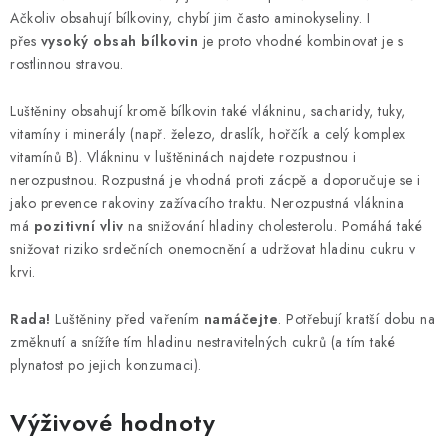
Ačkoliv obsahují bílkoviny, chybí jim často aminokyseliny. I
přes
vysoký obsah bílkovin
je proto vhodné kombinovat je s
rostlinnou stravou.
Luštěniny obsahují kromě bílkovin také vlákninu, sacharidy, tuky,
vitamíny i minerály (např. železo, draslík, hořčík a celý komplex
vitamínů B). Vlákninu v luštěninách najdete rozpustnou i
nerozpustnou. Rozpustná je vhodná proti zácpě a doporučuje se i
jako prevence rakoviny zažívacího traktu. Nerozpustná vláknina
má
pozitivní vliv
na snižování hladiny cholesterolu. Pomáhá také
snižovat riziko srdečních onemocnění a udržovat hladinu cukru v
krvi.
Rada!
Luštěniny před vařením
namáčejte
. Potřebují kratší dobu na
změknutí a snížíte tím hladinu nestravitelných cukrů (a tím také
plynatost po jejich konzumaci).
Výživové hodnoty