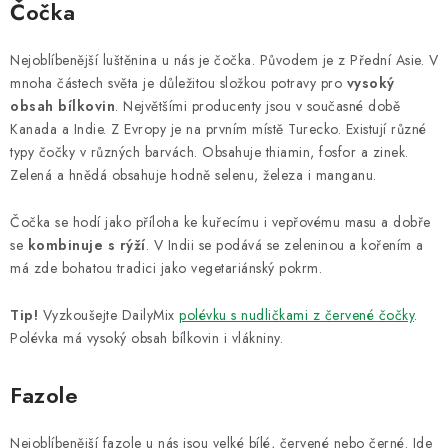
Čočka
Nejoblíbenější luštěnina u nás je čočka. Původem je z Přední Asie. V
mnoha částech světa je důležitou složkou potravy pro
vysoký
obsah bílkovin
. Největšími producenty jsou v současné době
Kanada a Indie. Z Evropy je na prvním místě Turecko. Existují různé
typy čočky v různých barvách. Obsahuje thiamin, fosfor a zinek.
Zelená a hnědá obsahuje hodně selenu, železa i manganu.
Čočka se hodí jako příloha ke kuřecímu i vepřovému masu a dobře
se
kombinuje s rýží
. V Indii se podává se zeleninou a kořením a
má zde bohatou tradici jako vegetariánský pokrm.
Tip!
Vyzkoušejte DailyMix
polévku s nudličkami z červené čočky
.
Polévka má vysoký obsah bílkovin i vlákniny.
Fazole
Nejoblíbenější fazole u nás jsou velké bílé, červené nebo černé. Jde