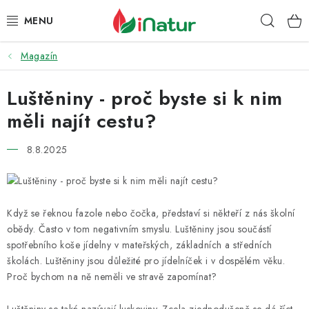
Přejít
Hleda
na
obsah
Magazín
POTRAVINY
Luštěniny - proč byste si k nim
OŘECHY A SUŠENÉ PLODY
měli najít cestu?
SNACKY
8.8.2025
NÁPOJE
EKO DROGERIE A KOSMETIKA
Když se řeknou fazole nebo čočka, představí si někteří z nás školní
obědy. Často v tom negativním smyslu. Luštěniny jsou součástí
VITAMÍNY
spotřebního koše jídelny v mateřských, základních a středních
školách. Luštěniny jsou důležité pro jídelníček i v dospělém věku.
DOPRAVA A PLATBA
Proč bychom na ně neměli ve stravě zapomínat?