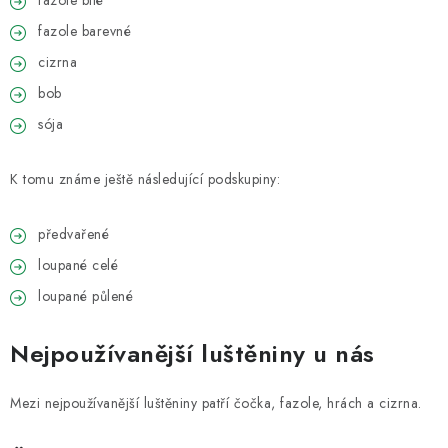
fazole bílé
fazole barevné
cizrna
bob
sója
K tomu známe ještě následující podskupiny:
předvařené
loupané celé
loupané půlené
Nejpoužívanější luštěniny u nás
Mezi nejpoužívanější luštěniny patří čočka, fazole, hrách a cizrna.