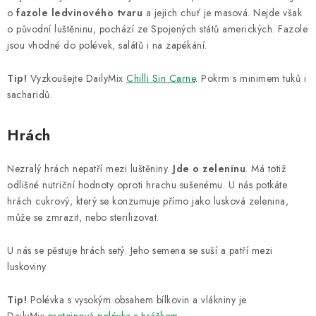
o
fazole ledvinového tvaru
a jejich chuť je masová. Nejde však
o původní luštěninu, pochází ze Spojených států amerických. Fazole
jsou vhodné do polévek, salátů i na zapékání.
Tip!
Vyzkoušejte DailyMix
Chilli Sin Carne
. Pokrm s minimem tuků i
sacharidů.
Hrách
Nezralý hrách nepatří mezi luštěniny.
Jde o zeleninu
. Má totiž
odlišné nutriční hodnoty oproti hrachu sušenému. U nás potkáte
hrách cukrový, který se konzumuje přímo jako lusková zelenina,
může se zmrazit, nebo sterilizovat.
U nás se pěstuje hrách setý. Jeho semena se suší a patří mezi
luskoviny.
Tip!
Polévka s vysokým obsahem bílkovin a vlákniny je