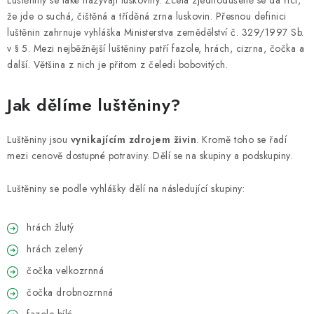
Luštěniny se také nazývají luskoviny. Zcela zjednodušeně se dá říct,
VELKOOBCHOD
že jde o suchá, čištěná a tříděná zrna luskovin. Přesnou definici
luštěnin zahrnuje vyhláška Ministerstva zemědělství č. 329/1997 Sb.
KONTAKTY
v § 5. Mezi nejběžnější luštěniny patří fazole, hrách, cizrna, čočka a
další. Většina z nich je přitom z čeledi bobovitých.
ZNAČKY
Jak dělíme luštěniny?
Doprava a platba
Velkoobchod
Kontakty
Reklamace a vrácení zboží
Obchodní podmínky
Luštěniny jsou
vynikajícím zdrojem živin
. Kromě toho se řadí
mezi cenově dostupné potraviny. Dělí se na skupiny a podskupiny.
Podmínky ochrany osobních údajů
Luštěniny se podle vyhlášky dělí na následující skupiny:
hrách žlutý
hrách zelený
čočka velkozrnná
čočka drobnozrnná