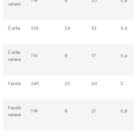
114
8
20
0,4
vařený
Čočka
335
24
53
0,4
Čočka
110
8
17
0,4
vařená
Fazole
340
22
60
2
Fazole
119
8
21
0,8
vařené