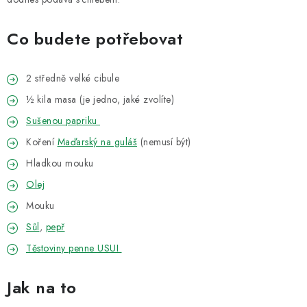
VELKOOBCHOD
Co budete potřebovat
KONTAKTY
ZNAČKY
2 středně velké cibule
½ kila masa (je jedno, jaké zvolíte)
Doprava a platba
Velkoobchod
Kontakty
Sušenou papriku
Reklamace a vrácení zboží
Obchodní podmínky
Koření
Maďarský na guláš
(nemusí být)
Podmínky ochrany osobních údajů
Hladkou mouku
Olej
Mouku
Sůl
,
pepř
Těstoviny penne USUI
Jak na to