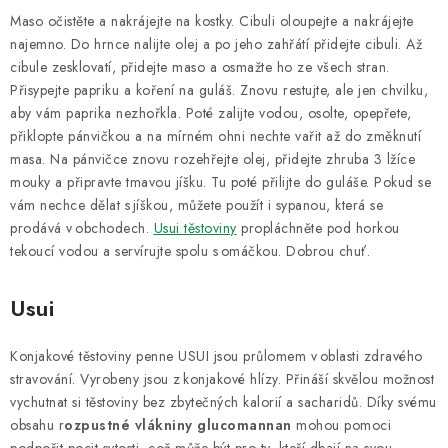
Maso očistěte a nakrájejte na kostky. Cibuli oloupejte a nakrájejte
najemno. Do hrnce nalijte olej a po jeho zahřátí přidejte cibuli. Až
cibule zesklovatí, přidejte maso a osmažte ho ze všech stran.
Přisypejte papriku a koření na guláš. Znovu restujte, ale jen chvilku,
aby vám paprika nezhořkla. Poté zalijte vodou, osolte, opepřete,
přiklopte pánvičkou a na mírném ohni nechte vařit až do změknutí
masa. Na pánvičce znovu rozehřejte olej, přidejte zhruba 3 lžíce
mouky a připravte tmavou jíšku. Tu poté přilijte do guláše. Pokud se
vám nechce dělat s jíškou, můžete použít i sypanou, která se
prodává v obchodech.
Usui těstoviny
propláchněte pod horkou
tekoucí vodou a servírujte spolu s omáčkou. Dobrou chuť.
Usui
Konjakové těstoviny penne USUI jsou průlomem v oblasti zdravého
stravování. Vyrobeny jsou z konjakové hlízy. Přináší skvělou možnost
vychutnat si těstoviny bez zbytečných kalorií a sacharidů. Díky svému
obsahu r
ozpustné vlákniny glucomannan
mohou pomoci