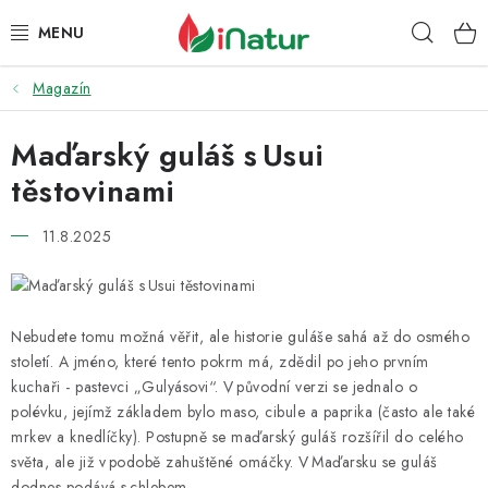
Přejít
Hleda
na
obsah
Magazín
POTRAVINY
Maďarský guláš s Usui
OŘECHY A SUŠENÉ PLODY
těstovinami
SNACKY
11.8.2025
NÁPOJE
EKO DROGERIE A KOSMETIKA
Nebudete tomu možná věřit, ale historie guláše sahá až do osmého
století. A jméno, které tento pokrm má, zdědil po jeho prvním
VITAMÍNY
kuchaři - pastevci „Gulyásovi“. V původní verzi se jednalo o
polévku, jejímž základem bylo maso, cibule a paprika (často ale také
DOPRAVA A PLATBA
mrkev a knedlíčky). Postupně se maďarský guláš rozšířil do celého
světa, ale již v podobě zahuštěné omáčky. V Maďarsku se guláš
dodnes podává s chlebem.