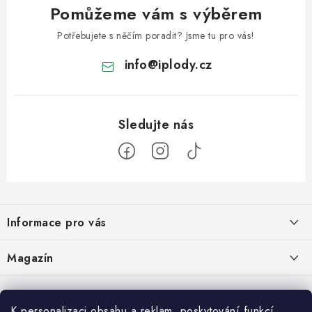
Pomůžeme vám s výběrem
Potřebujete s něčím poradit? Jsme tu pro vás!
info
@
iplody.cz
Z
á
Informace pro vás
p
a
Doprava a platba
Magazín
t
Velkoobchod
í
Kombucha – osvěžující nápoj pro zdravé zažívání
30.6.2026
Kontakty
K personalizaci obsahu a reklam, poskytování funkcí