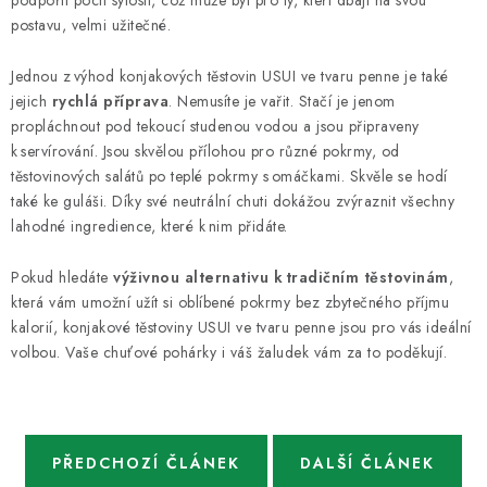
podpořit pocit sytosti, což může být pro ty, kteří dbají na svou
postavu, velmi užitečné.
Jednou z výhod konjakových těstovin USUI ve tvaru penne je také
jejich
rychlá příprava
. Nemusíte je vařit. Stačí je jenom
propláchnout pod tekoucí studenou vodou a jsou připraveny
k servírování. Jsou skvělou přílohou pro různé pokrmy, od
těstovinových salátů po teplé pokrmy s omáčkami. Skvěle se hodí
také ke guláši. Díky své neutrální chuti dokážou zvýraznit všechny
lahodné ingredience, které k nim přidáte.
Pokud hledáte
výživnou alternativu k tradičním těstovinám
,
která vám umožní užít si oblíbené pokrmy bez zbytečného příjmu
kalorií, konjakové těstoviny USUI ve tvaru penne jsou pro vás ideální
volbou. Vaše chuťové pohárky i váš žaludek vám za to poděkují.
PŘEDCHOZÍ ČLÁNEK
DALŠÍ ČLÁNEK