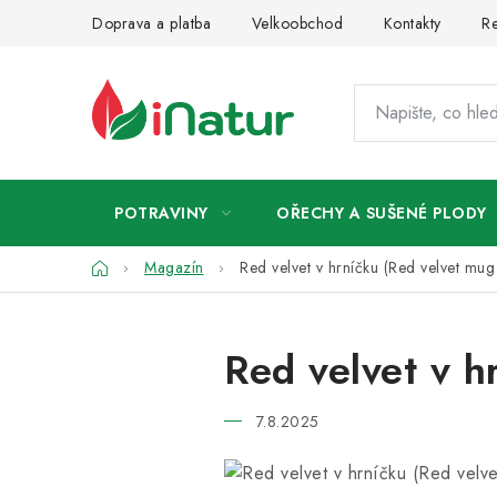
Přejít
Doprava a platba
Velkoobchod
Kontakty
Re
na
obsah
POTRAVINY
OŘECHY A SUŠENÉ PLODY
Domů
Magazín
Red velvet v hrníčku (Red velvet mug
Red velvet v h
7.8.2025