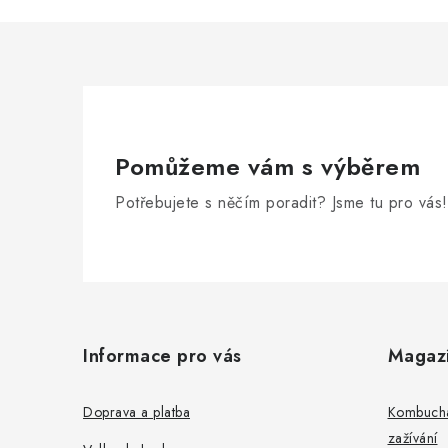
Pomůžeme vám s výběrem
Potřebujete s něčím poradit? Jsme tu pro vás!
Z
á
Informace pro vás
Magaz
p
a
Doprava a platba
Kombucha
zažívání