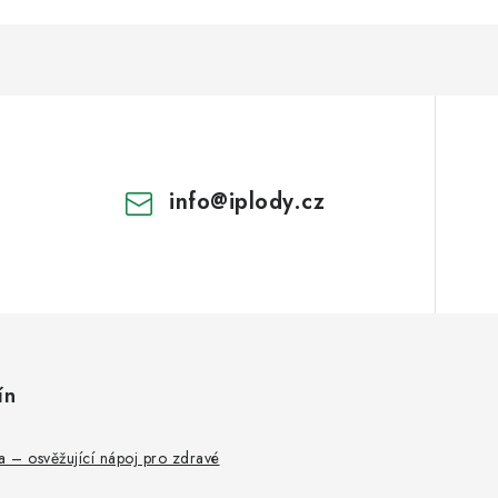
info
@
iplody.cz
ín
 – osvěžující nápoj pro zdravé