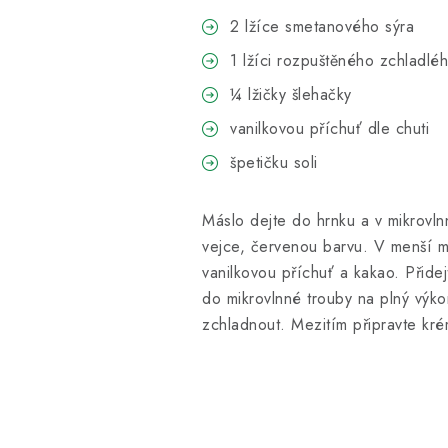
2 lžíce smetanového sýra
1 lžíci rozpuštěného zchladlé
¼ lžičky šlehačky
vanilkovou příchuť dle chuti
špetičku soli
Máslo dejte do hrnku a v mikrovl
vejce, červenou barvu. V menší 
vanilkovou příchuť a kakao. Přide
do mikrovlnné trouby na plný výko
zchladnout. Mezitím připravte kr