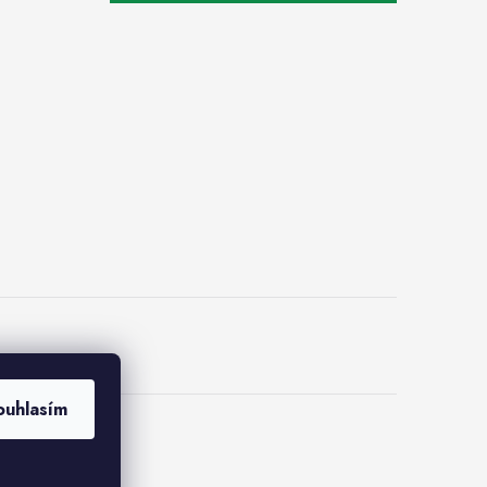
ouhlasím
s