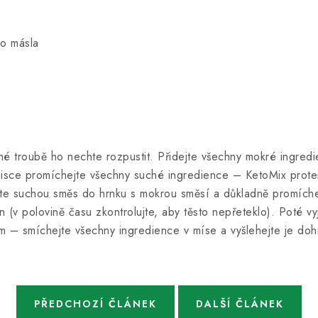
ho másla
nné troubě ho nechte rozpustit. Přidejte všechny mokré ingre
misce promíchejte všechny suché ingredience – KetoMix prot
jte suchou směs do hrnku s mokrou směsí a důkladně promíchej
n (v polovině času zkontrolujte, aby těsto nepřeteklo). Poté v
ém – smíchejte všechny ingredience v míse a vyšlehejte je d
PŘEDCHOZÍ ČLÁNEK
DALŠÍ ČLÁNEK