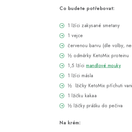
Co budete potřebovat:
1 lžíci zakysané smetany
1 vejce
červenou barvu (dle volby, ne
½ odměrky KetoMix proteinu
1,5 lžíci
mandlové mouky
1 lžíci másla
½ lžičky KetoMix příchuti van
1 lžičku kakaa
½ lžičky prášku do pečiva
Na krém: