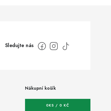
Nákupní košík
0
KS /
0 KČ