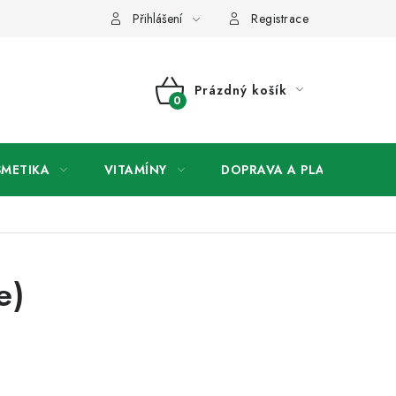
any osobních údajů
Přihlášení
Registrace
Prázdný košík
NÁKUPNÍ
KOŠÍK
SMETIKA
VITAMÍNY
DOPRAVA A PLATBA
V
e)