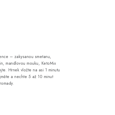
dience – zakysanou smetanu,
ein, mandlovou mouku, KetoMix
te. Hrnek vložte na asi 1 minutu
yjměte a nechte 5 až 10 minut
ohromady.