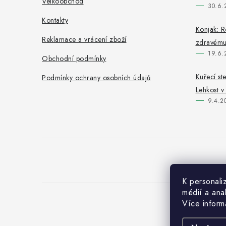
t
Velkoobchod
30.6.
í
Kontakty
Konjak: R
Reklamace a vrácení zboží
zdravému 
19.6.
Obchodní podmínky
Kuřecí st
Podmínky ochrany osobních údajů
Lehkost v
9.4.2
K personali
médií a ana
Více infor