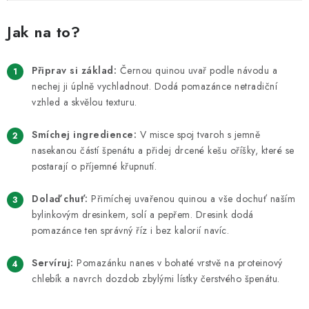
Jak na to?
Připrav si základ:
Černou quinou uvař podle návodu a
nechej ji úplně vychladnout. Dodá pomazánce netradiční
vzhled a skvělou texturu.
Smíchej ingredience:
V misce spoj tvaroh s jemně
nasekanou částí špenátu a přidej drcené kešu oříšky, které se
postarají o příjemné křupnutí.
Dolaď chuť:
Přimíchej uvařenou quinou a vše dochuť naším
bylinkovým dresinkem, solí a pepřem. Dresink dodá
pomazánce ten správný říz i bez kalorií navíc.
Servíruj:
Pomazánku nanes v bohaté vrstvě na proteinový
chlebík a navrch dozdob zbylými lístky čerstvého špenátu.