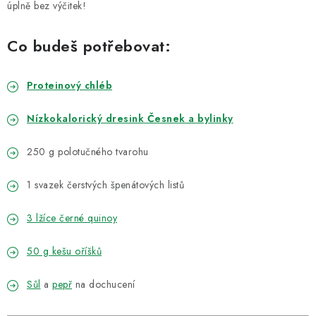
VELKOOBCHOD
úplně bez výčitek!
KONTAKTY
Co budeš potřebovat:
ZNAČKY
Proteinový chléb
Doprava a platba
Velkoobchod
Kontakty
Nízkokalorický dresink Česnek a bylinky
Reklamace a vrácení zboží
Obchodní podmínky
250 g polotučného tvarohu
Podmínky ochrany osobních údajů
1 svazek čerstvých špenátových listů
3 lžíce černé quinoy
50 g kešu oříšků
Sůl
a
pepř
na dochucení