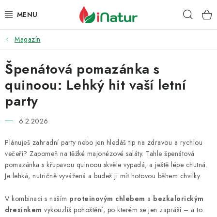
Přejít
Hleda
na
obsah
Magazín
POTRAVINY
Špenátová pomazánka s
OŘECHY A SUŠENÉ PLODY
quinoou: Lehký hit vaší letní
SNACKY
party
NÁPOJE
6.2.2026
EKO DROGERIE A KOSMETIKA
Plánuješ zahradní party nebo jen hledáš tip na zdravou a rychlou
večeři? Zapomeň na těžké majonézové saláty. Tahle špenátová
pomazánka s křupavou quinoou skvěle vypadá, a ještě lépe chutná.
VITAMÍNY
Je lehká, nutričně vyvážená a budeš ji mít hotovou během chvilky.
DOPRAVA A PLATBA
V kombinaci s naším
proteinovým chlebem
a
bezkalorickým
dresinkem
vykouzlíš pohoštění, po kterém se jen zapráší – a to