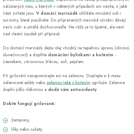
naložených mas, u kterých v některých případech ani nevíte, z jaké
části zvířete jsou.
V domácí marinádě
ohlídáte množství soli i
suroviny, které používáte. Do připravených marinád výrobci dávají
navíc cukr a umělá dochucovadla. Ne vždy je to špatně, ale není
nad vlastní úsudek při přípravě.
Do domácí marinády dejte olej vhodný na tepelnou úpravu (olivový,
slunečnicový) a doplňte
domácími bylinkami a kořením
-
česnekem, citronovou šťávou, solí, pepřem.
Při grilování nezapomínejte ani na zeleninu. Dopřejte si k masu
zeleninové saláty nebo
zeleninu také s kořením
ugrilujte. Zelenina
doplní jídlo vlákninou a
dodá vám antioxidanty
.
Dobře fungují grilované:
žampiony,
lilky nebo cukety,