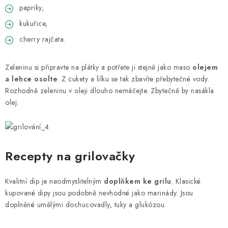
papriky,
kukuřice,
cherry rajčata.
Zeleninu si připravte na plátky a potřete ji stejně jako maso
olejem
a lehce osolte
. Z cukety a lilku se tak zbavíte přebytečné vody.
Rozhodně zeleninu v oleji dlouho nemáčejte. Zbytečně by nasákla
olej.
Recepty na grilovačky
Kvalitní dip je neodmyslitelným
doplňkem ke grilu
. Klasické
kupované dipy jsou podobně nevhodné jako marinády. Jsou
doplněné umělými dochucovadly, tuky a glukózou.