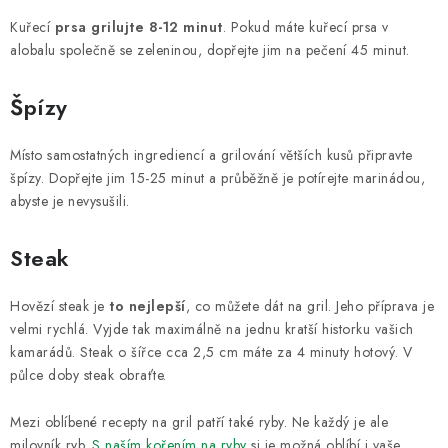
Kuřecí
prsa grilujte 8-12 minut
. Pokud máte kuřecí prsa v
alobalu společně se zeleninou, dopřejte jim na pečení 45 minut.
Špízy
Místo samostatných ingrediencí a grilování větších kusů připravte
špízy. Dopřejte jim 15-25 minut a průběžně je potírejte marinádou,
abyste je nevysušili.
Steak
Hovězí steak je
to nejlepší
, co můžete dát na gril. Jeho příprava je
velmi rychlá. Vyjde tak maximálně na jednu kratší historku vašich
kamarádů. Steak o šířce cca 2,5 cm máte za 4 minuty hotový. V
půlce doby steak obraťte.
Mezi oblíbené recepty na gril patří také ryby. Ne každý je ale
milovník ryb.
S naším kořením na ryby
si je možná oblíbí i vaše