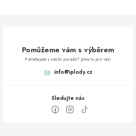
Pomůžeme vám s výběrem
Potřebujete s něčím poradit? Jsme tu pro vás!
info
@
iplody.cz
Z
á