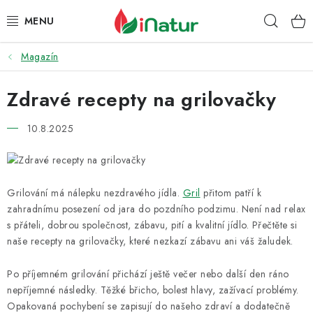
Přejít
Hleda
na
obsah
Magazín
POTRAVINY
Zdravé recepty na grilovačky
OŘECHY A SUŠENÉ PLODY
10.8.2025
SNACKY
NÁPOJE
Grilování má nálepku nezdravého jídla.
Gril
přitom patří k
EKO DROGERIE A KOSMETIKA
zahradnímu posezení od jara do pozdního podzimu. Není nad relax
s přáteli, dobrou společnost, zábavu, pití a kvalitní jídlo. Přečtěte si
VITAMÍNY
naše recepty na grilovačky, které nezkazí zábavu ani váš žaludek.
Po příjemném grilování přichází ještě večer nebo další den ráno
DOPRAVA A PLATBA
nepříjemné následky. Těžké břicho, bolest hlavy, zažívací problémy.
Opakovaná pochybení se zapisují do našeho zdraví a dodatečně