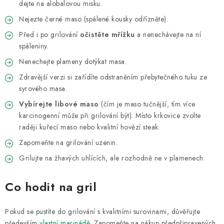
dejte na alobalovou misku.
Nejezte černé maso (spálené kousky odřízněte).
Před i po grilování
očistěte mřížku
a nenechávejte na ní
spáleniny.
Nenechejte plameny dotýkat masa.
Zdravější verzi si zařídíte odstraněním přebytečného tuku ze
syrového masa.
Vybírejte libové maso
(čím je maso tučnější, tím více
karcinogenní může při grilování být). Místo krkovice zvolte
raději kuřecí maso nebo kvalitní hovězí steak.
Zapomeňte na grilování uzenin.
Grilujte na žhavých uhlících, ale rozhodně ne v plamenech.
Co hodit na gril
Pokud se pustíte do grilování s kvalitními surovinami, důvěřujte
především
vlastní marinádě
. Zapomeňte na nákup předpřipravených