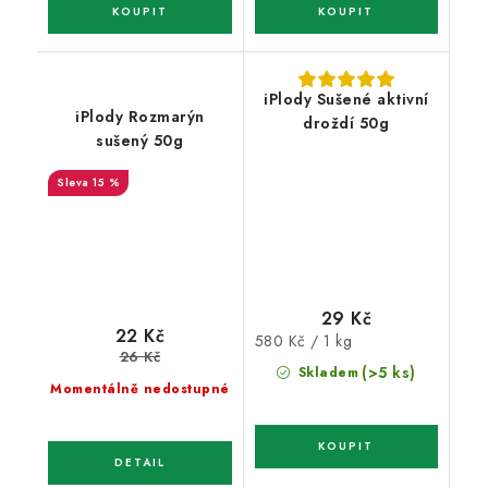
iPlody Sušené aktivní
iPlody Rozmarýn
droždí 50g
sušený 50g
15 %
29 Kč
22 Kč
Měrná
580 Kč / 1 kg
26 Kč
cena:
(>5 ks)
Skladem
Momentálně nedostupné