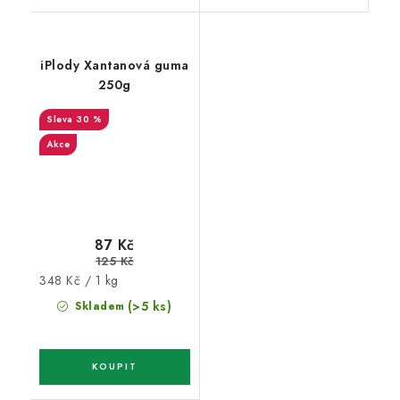
iPlody Xantanová guma
250g
30 %
Akce
87 Kč
125 Kč
Měrná
348 Kč / 1 kg
cena:
(>5 ks)
Skladem