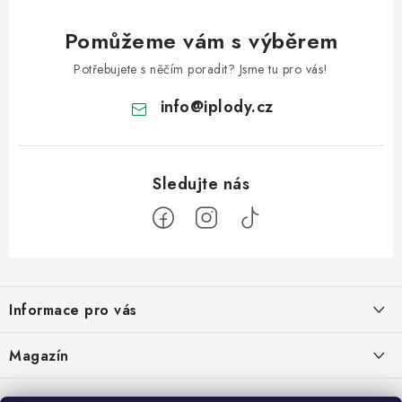
Pomůžeme vám s výběrem
Potřebujete s něčím poradit? Jsme tu pro vás!
info
@
iplody.cz
Z
á
Informace pro vás
p
a
Doprava a platba
Magazín
t
Velkoobchod
í
Kombucha – osvěžující nápoj pro zdravé zažívání