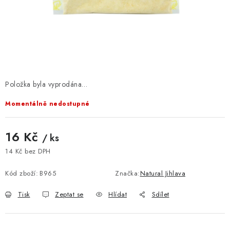
VELKOOBCHOD
KONTAKTY
ZNAČKY
Doprava a platba
Velkoobchod
Kontakty
Položka byla vyprodána…
Reklamace a vrácení zboží
Obchodní podmínky
Momentálně nedostupné
Podmínky ochrany osobních údajů
16 Kč
/ ks
14 Kč bez DPH
Měrná cena:
Kód zboží:
B965
Značka:
Natural Jihlava
Tisk
Zeptat se
Hlídat
Sdílet