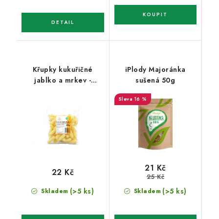
Křupky kukuřičné
iPlody Majoránka
jablko a mrkev -
sušená 50g
natural 40g
16 %
21 Kč
22 Kč
25 Kč
(>5 ks)
(>5 ks)
Skladem
Skladem