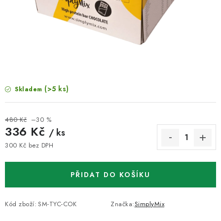
VELKOOBCHOD
KONTAKTY
ZNAČKY
Doprava a platba
Velkoobchod
Kontakty
(>5 ks)
Skladem
Reklamace a vrácení zboží
Obchodní podmínky
Podmínky ochrany osobních údajů
480 Kč
–30 %
336 Kč
/ ks
300 Kč bez DPH
Měrná cena:
PŘIDAT DO KOŠÍKU
Kód zboží:
SM-TYC-COK
Značka:
SimplyMix