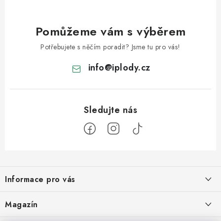
Pomůžeme vám s výběrem
Potřebujete s něčím poradit? Jsme tu pro vás!
info
@
iplody.cz
Z
á
Informace pro vás
p
a
Doprava a platba
Magazín
t
Velkoobchod