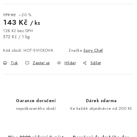
179 Kč
–20 %
143 Kč
/ ks
128 Kč bez DPH
Měrná cena:
572 Kč / 1 kg
Kód zboží:
HOT-SVICKOVA
Značka:
Sorry Chef
Tisk
Zeptat se
Hlídat
Sdílet
Garance doručení
Dárek zdarma
nepoškozeného zboží
Ke každé objednávce od 200 Kč