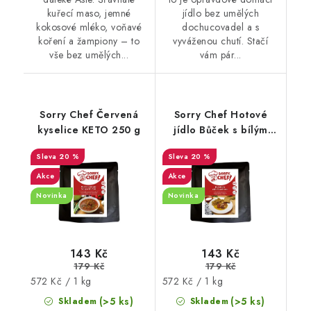
kuřecí maso, jemné
jídlo bez umělých
kokosové mléko, voňavé
dochucovadel a s
koření a žampiony – to
vyváženou chutí. Stačí
vše bez umělých...
vám pár...
Sorry Chef Červená
Sorry Chef Hotové
kyselice KETO 250 g
jídlo Bůček s bílým
zelím KETO 250 g
20 %
20 %
Akce
Akce
Novinka
Novinka
143 Kč
143 Kč
179 Kč
179 Kč
Měrná
Měrná
572 Kč / 1 kg
572 Kč / 1 kg
cena:
cena:
(>5 ks)
(>5 ks)
Skladem
Skladem