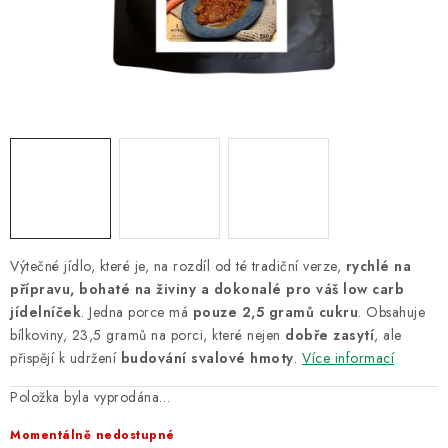
VELKOOBCHOD
KONTAKTY
ZNAČKY
Doprava a platba
Velkoobchod
Kontakty
Reklamace a vrácení zboží
Obchodní podmínky
Podmínky ochrany osobních údajů
Výtečné jídlo, které je, na rozdíl od té tradiční verze,
rychlé na
přípravu, bohaté na živiny a dokonalé pro váš low carb
jídelníček
. Jedna porce má
pouze 2,5 gramů cukru
. Obsahuje
bílkoviny, 23,5 gramů na porci, které nejen
dobře zasytí
, ale
přispějí k udržení
budování svalové hmoty
.
Více informací
Položka byla vyprodána…
Momentálně nedostupné