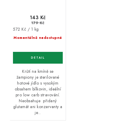
143 Kč
179 Kč
Měrná
572 Kč / 1 kg
cena:
Momentálně nedostupné
Krůtí na kmíně se
žampiony je sterilované
hotové jídlo s vysokým
obsahem bílkovin, ideální
pro low carb stravování.
Neobsahuje přidaný
glutamát ani konzervanty a
je...