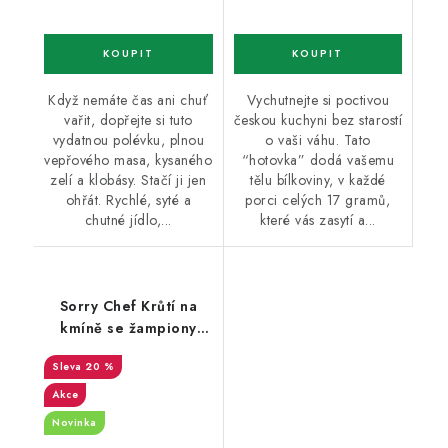
Když nemáte čas ani chuť
Vychutnejte si poctivou
vařit, dopřejte si tuto
českou kuchyni bez starostí
vydatnou polévku, plnou
o vaši váhu. Tato
vepřového masa, kysaného
“hotovka” dodá vašemu
zelí a klobásy. Stačí ji jen
tělu bílkoviny, v každé
ohřát. Rychlé, syté a
porci celých 17 gramů,
chutné jídlo,...
které vás zasytí a...
Sorry Chef Krůtí na
kmíně se žampiony
KETO 250 g
20 %
Akce
Novinka