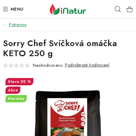
Přejít
Hleda
na
obsah
Potraviny
POTRAVINY
Sorry Chef Svíčková omáčka
OŘECHY A SUŠENÉ PLODY
KETO 250 g
SNACKY
Podrobnosti hodnocení
Neohodnoceno
NÁPOJE
20 %
EKO DROGERIE A KOSMETIKA
Akce
Novinka
VITAMÍNY
DOPRAVA A PLATBA