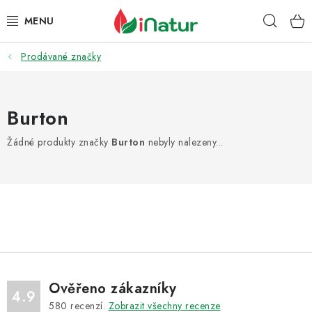
Přejít
Hleda
na
obsah
Prodávané značky
POTRAVINY
OŘECHY A SUŠENÉ PLODY
Burton
SNACKY
Žádné produkty značky
Burton
nebyly nalezeny...
NÁPOJE
EKO DROGERIE A KOSMETIKA
VITAMÍNY
DOPRAVA A PLATBA
Ověřeno zákazníky
4.9
580
recenzí.
Zobrazit všechny recenze