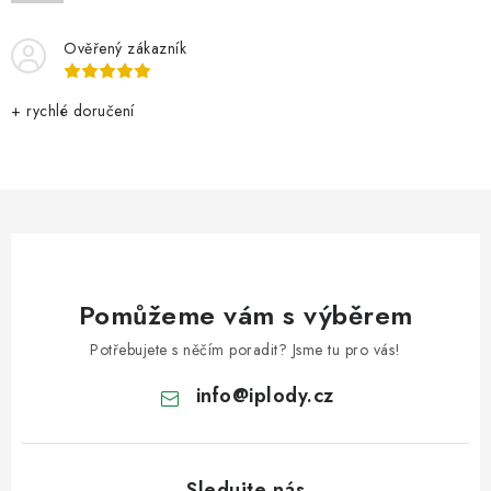
VELKOOBCHOD
Ověřený zákazník
KONTAKTY
+ rychlé doručení
ZNAČKY
Doprava a platba
Velkoobchod
Kontakty
Reklamace a vrácení zboží
Obchodní podmínky
Podmínky ochrany osobních údajů
Pomůžeme vám s výběrem
Potřebujete s něčím poradit? Jsme tu pro vás!
info
@
iplody.cz