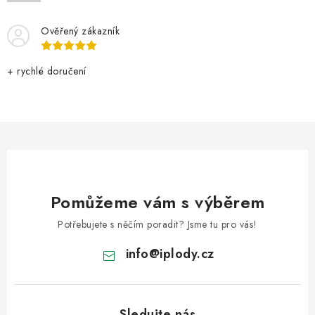
VELKOOBCHOD
Ověřený zákazník
KONTAKTY
+ rychlé doručení
ZNAČKY
Doprava a platba
Velkoobchod
Kontakty
Reklamace a vrácení zboží
Obchodní podmínky
Podmínky ochrany osobních údajů
Pomůžeme vám s výběrem
Potřebujete s něčím poradit? Jsme tu pro vás!
info
@
iplody.cz