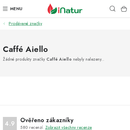
Přejít
Hleda
na
obsah
Prodávané značky
POTRAVINY
OŘECHY A SUŠENÉ PLODY
Caffé Aiello
SNACKY
Žádné produkty značky
Caffé Aiello
nebyly nalezeny...
NÁPOJE
EKO DROGERIE A KOSMETIKA
VITAMÍNY
DOPRAVA A PLATBA
Ověřeno zákazníky
4.9
580
recenzí.
Zobrazit všechny recenze