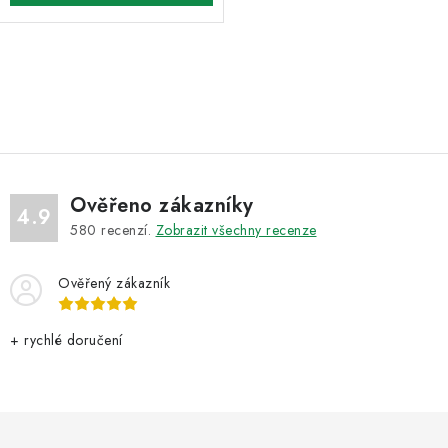
O
v
l
á
d
Ověřeno zákazníky
a
4.9
580
recenzí.
Zobrazit všechny recenze
c
í
Ověřený zákazník
p
r
v
+ rychlé doručení
k
y
v
ý