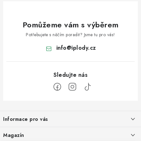
p
i
Pomůžeme vám s výběrem
s
u
Potřebujete s něčím poradit? Jsme tu pro vás!
info
@
iplody.cz
Z
á
Informace pro vás
p
a
Doprava a platba
Magazín
t