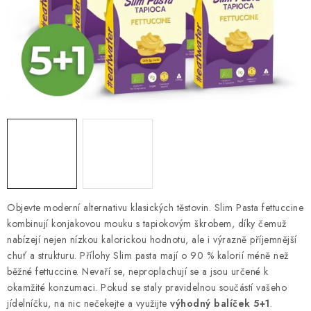
VELKOOBCHOD
KONTAKTY
ZNAČKY
Doprava a platba
Velkoobchod
Kontakty
Reklamace a vrácení zboží
Obchodní podmínky
Podmínky ochrany osobních údajů
Objevte moderní alternativu klasických těstovin. Slim Pasta fettuccine
kombinují konjakovou mouku s tapiokovým škrobem, díky čemuž
nabízejí nejen nízkou kalorickou hodnotu, ale i výrazně příjemnější
chuť a strukturu. Přílohy Slim pasta mají o 90 % kalorií méně než
běžné fettuccine. Nevaří se, neproplachují se a jsou určené k
okamžité konzumaci. Pokud se staly pravidelnou součástí vašeho
jídelníčku, na nic nečekejte a využijte
výhodný balíček 5+1
.