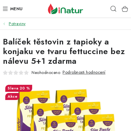
Přejít
Hleda
na
obsah
Potraviny
POTRAVINY
Balíček těstovin z tapioky a
OŘECHY A SUŠENÉ PLODY
konjaku ve tvaru fettuccine bez
SNACKY
nálevu 5+1 zdarma
NÁPOJE
Podrobnosti hodnocení
Neohodnoceno
EKO DROGERIE A KOSMETIKA
20 %
Akce
VITAMÍNY
DOPRAVA A PLATBA