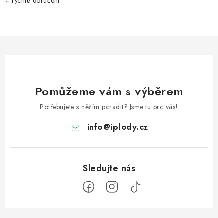
+ rychlé doručení
Pomůžeme vám s výběrem
Potřebujete s něčím poradit? Jsme tu pro vás!
info
@
iplody.cz
Z