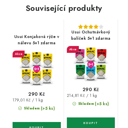
Související produkty
Usui Ochutnávkový
Usui Konjaková rýže v
balíček 5+1 zdarma
nálevu 5+1 zdarma
Akce
Akce
290 Kč
290 Kč
Měrná
214,81 Kč / 1 kg
Měrná
179,01 Kč / 1 kg
cena:
(>5 ks)
Skladem
cena:
(>5 ks)
Skladem