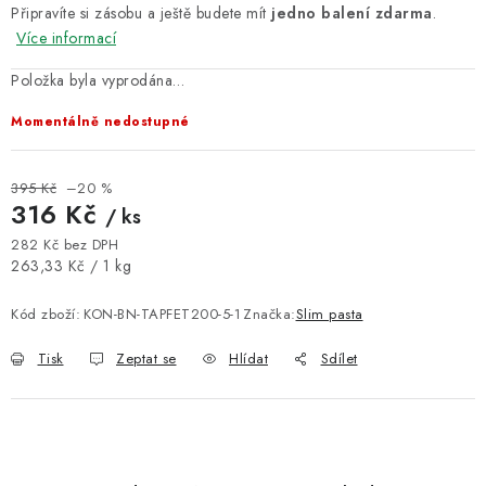
Připravíte si zásobu a ještě budete mít
jedno balení zdarma
.
Více informací
Položka byla vyprodána…
Momentálně nedostupné
395 Kč
–20 %
316 Kč
/ ks
282 Kč bez DPH
Měrná cena:
263,33 Kč / 1 kg
Kód zboží:
KON-BN-TAPFET200-5-1
Značka:
Slim pasta
Tisk
Zeptat se
Hlídat
Sdílet