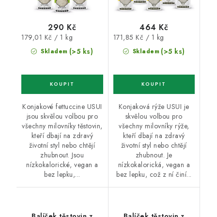
290 Kč
464 Kč
Měrná
Měrná
179,01 Kč / 1 kg
171,85 Kč / 1 kg
cena:
cena:
(>5 ks)
(>5 ks)
Skladem
Skladem
Konjakové fettuccine USUI
Konjaková rýže USUI je
jsou skvělou volbou pro
skvělou volbou pro
všechny milovníky těstovin,
všechny milovníky rýže,
kteří dbají na zdravý
kteří dbají na zdravý
životní styl nebo chtějí
životní styl nebo chtějí
zhubnout. Jsou
zhubnout. Je
nízkokalorické, vegan a
nízkokalorická, vegan a
bez lepku,...
bez lepku, což z ní činí...
Balíček těstovin z
Balíček těstovin z