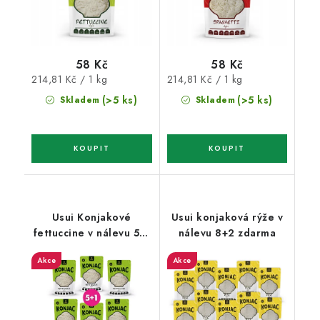
58 Kč
58 Kč
Měrná
Měrná
214,81 Kč / 1 kg
214,81 Kč / 1 kg
cena:
cena:
(>5 ks)
(>5 ks)
Skladem
Skladem
Usui Konjakové
Usui konjaková rýže v
fettuccine v nálevu 5+1
nálevu 8+2 zdarma
zdarma
Akce
Akce