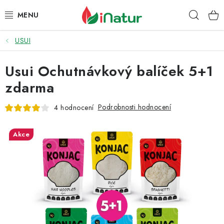
Přejít
Hleda
na
obsah
USUI
POTRAVINY
Usui Ochutnávkový balíček 5+1
OŘECHY A SUŠENÉ PLODY
zdarma
SNACKY
Podrobnosti hodnocení
4 hodnocení
NÁPOJE
Akce
EKO DROGERIE A KOSMETIKA
VITAMÍNY
DOPRAVA A PLATBA