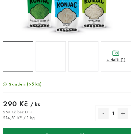
VELKOOBCHOD
KONTAKTY
ZNAČKY
Doprava a platba
Velkoobchod
Kontakty
Reklamace a vrácení zboží
Obchodní podmínky
+ další (1)
Podmínky ochrany osobních údajů
(>5 ks)
Skladem
290 Kč
/ ks
259 Kč bez DPH
Měrná cena:
214,81 Kč / 1 kg