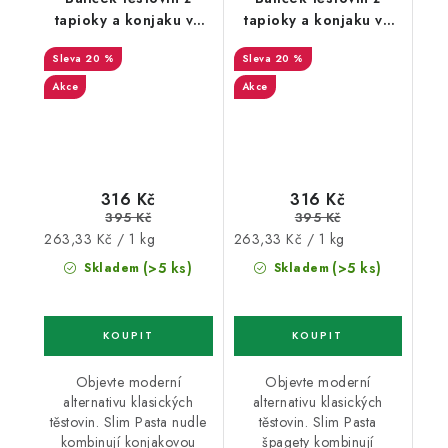
tapioky a konjaku ve
tapioky a konjaku ve
tvaru nudlí bez nálevu
tvaru špaget bez
20 %
20 %
5+1 zdarma
nálevu 5+1 zdarma
Akce
Akce
316 Kč
316 Kč
395 Kč
395 Kč
Měrná
Měrná
263,33 Kč / 1 kg
263,33 Kč / 1 kg
cena:
cena:
(>5 ks)
(>5 ks)
Skladem
Skladem
Objevte moderní
Objevte moderní
alternativu klasických
alternativu klasických
těstovin. Slim Pasta nudle
těstovin. Slim Pasta
kombinují konjakovou
špagety kombinují