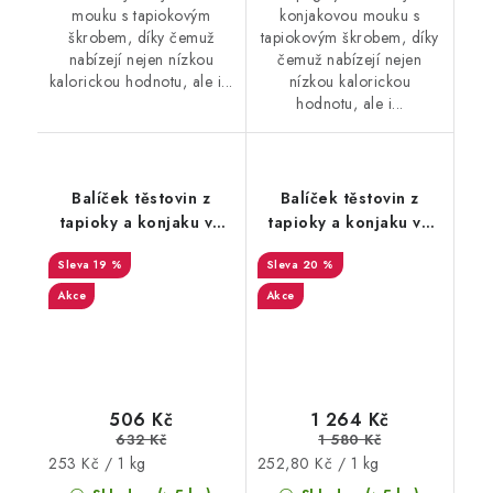
mouku s tapiokovým
konjakovou mouku s
škrobem, díky čemuž
tapiokovým škrobem, díky
nabízejí nejen nízkou
čemuž nabízejí nejen
kalorickou hodnotu, ale i...
nízkou kalorickou
hodnotu, ale i...
Balíček těstovin z
Balíček těstovin z
tapioky a konjaku ve
tapioky a konjaku ve
tvaru špaget bez
tvaru špaget bez
19 %
20 %
nálevu 8+2 zdarma
nálevu 20+5 zdarma
Akce
Akce
506 Kč
1 264 Kč
632 Kč
1 580 Kč
Měrná
Měrná
253 Kč / 1 kg
252,80 Kč / 1 kg
cena:
cena: