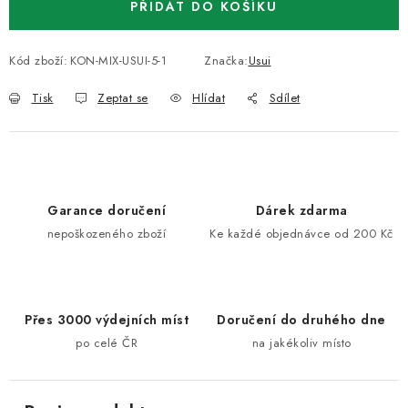
PŘIDAT DO KOŠÍKU
Kód zboží:
KON-MIX-USUI-5-1
Značka:
Usui
Tisk
Zeptat se
Hlídat
Sdílet
Garance doručení
Dárek zdarma
nepoškozeného zboží
Ke každé objednávce od 200 Kč
Přes 3000 výdejních míst
Doručení do druhého dne
po celé ČR
na jakékoliv místo