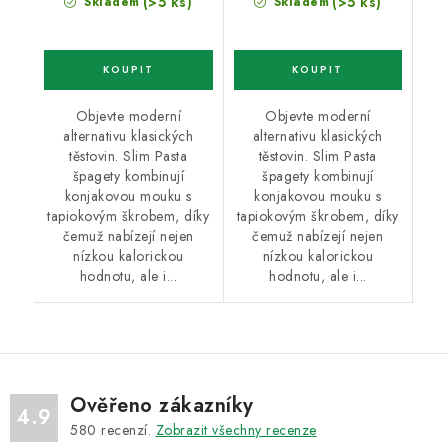
(>5 ks)
(>5 ks)
Skladem
Skladem
Objevte moderní
Objevte moderní
alternativu klasických
alternativu klasických
těstovin. Slim Pasta
těstovin. Slim Pasta
špagety kombinují
špagety kombinují
konjakovou mouku s
konjakovou mouku s
tapiokovým škrobem, díky
tapiokovým škrobem, díky
čemuž nabízejí nejen
čemuž nabízejí nejen
nízkou kalorickou
nízkou kalorickou
hodnotu, ale i...
hodnotu, ale i...
Ověřeno zákazníky
4.9
580
recenzí.
Zobrazit všechny recenze