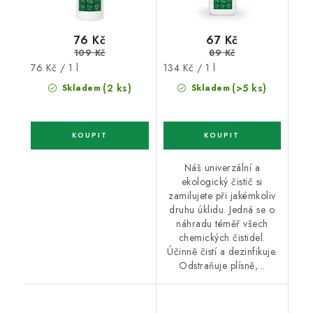
76 Kč
67 Kč
109 Kč
89 Kč
Měrná
Měrná
76 Kč / 1 l
134 Kč / 1 l
cena:
cena:
(2 ks)
(>5 ks)
Skladem
Skladem
Náš univerzální a
ekologický čistič si
zamilujete při jakémkoliv
druhu úklidu. Jedná se o
náhradu téměř všech
chemických čistidel.
Účinně čistí a dezinfikuje.
Odstraňuje plísně,...