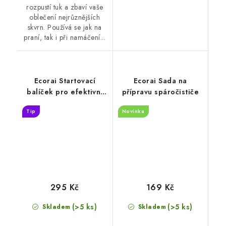
rozpustí tuk a zbaví vaše
oblečení nejrůznějších
skvrn. Používá se jak na
praní, tak i při namáčení...
Ecorai Startovací
Ecorai Sada na
balíček pro efektivní
přípravu spáročističe
úklid
Tip
Novinka
295 Kč
169 Kč
(>5 ks)
(>5 ks)
Skladem
Skladem