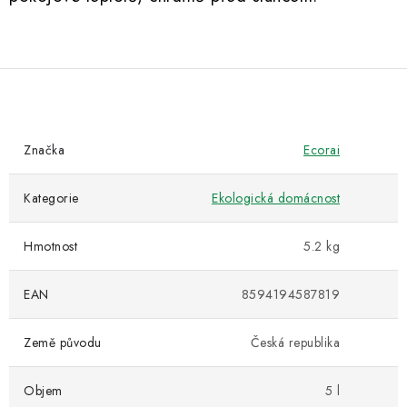
Značka
Ecorai
Kategorie
Ekologická domácnost
Hmotnost
5.2 kg
EAN
8594194587819
Země původu
Česká republika
Objem
5 l