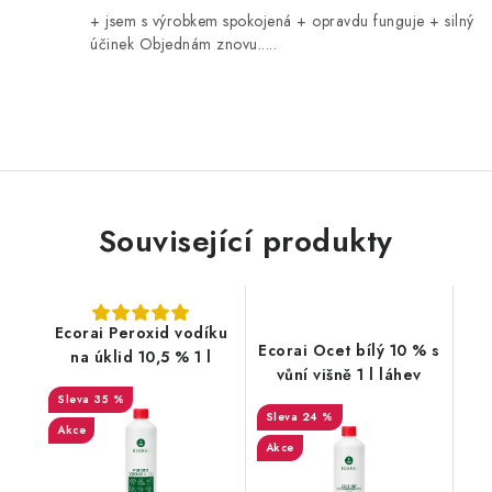
+ jsem s výrobkem spokojená + opravdu funguje + silný
účinek Objednám znovu.....
Související produkty
Ecorai Peroxid vodíku
Ecorai Ocet bílý 10 % s
na úklid 10,5 % 1 l
vůní višně 1 l láhev
35 %
24 %
Akce
Akce