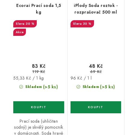
Ecorai Prací soda 1,5
iPlody Soda roztok -
kg
rozprašovač 500 ml
30 %
30 %
Akce
83 Kč
48 Kč
119 Kč
69 Kč
Měrná
Měrná
55,33 Kč / 1 kg
96 Kč / 1 l
cena:
cena:
(>5 ks)
(>5 ks)
Skladem
Skladem
Prací soda (uhličitan
sodný) je skvělý pomocník
v domácnosti. Soda hravě