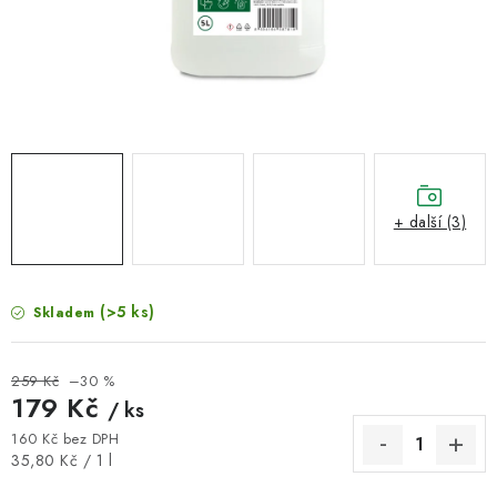
VELKOOBCHOD
KONTAKTY
ZNAČKY
Doprava a platba
Velkoobchod
Kontakty
Reklamace a vrácení zboží
Obchodní podmínky
+ další (3)
Podmínky ochrany osobních údajů
(>5 ks)
Skladem
259 Kč
–30 %
179 Kč
/ ks
160 Kč bez DPH
Měrná cena:
35,80 Kč / 1 l