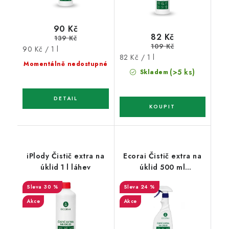
90 Kč
82 Kč
139 Kč
109 Kč
Měrná
90 Kč / 1 l
Měrná
82 Kč / 1 l
cena:
Momentálně nedostupné
cena:
(>5 ks)
Skladem
iPlody Čistič extra na
Ecorai Čistič extra na
úklid 1 l láhev
úklid 500 ml
rozprašovač
30 %
24 %
Akce
Akce