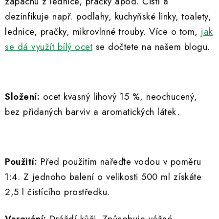
zápachu z lednice, pračky apod. Čistí a
dezinfikuje např. podlahy, kuchyňské linky, toalety,
lednice, pračky, mikrovlnné trouby. Více o tom,
jak
se dá využít bílý ocet
se dočtete na našem blogu.
Složení:
ocet kvasný lihový 15 %, neochucený,
bez přidaných barviv a aromatických látek.
Použití:
Před použitím nařeďte vodou v poměru
1:4. Z jednoho balení o velikosti 500 ml získáte
2,5 l čistícího prostředku.
Varování:
Dráždí kůži. Způsobuje vážné