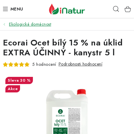
Přejít
Hleda
na
obsah
Ekologická domácnost
POTRAVINY
Ecorai Ocet bílý 15 % na úklid
OŘECHY A SUŠENÉ PLODY
EXTRA ÚČINNÝ - kanystr 5 l
SNACKY
Podrobnosti hodnocení
5 hodnocení
NÁPOJE
30 %
EKO DROGERIE A KOSMETIKA
Akce
VITAMÍNY
DOPRAVA A PLATBA