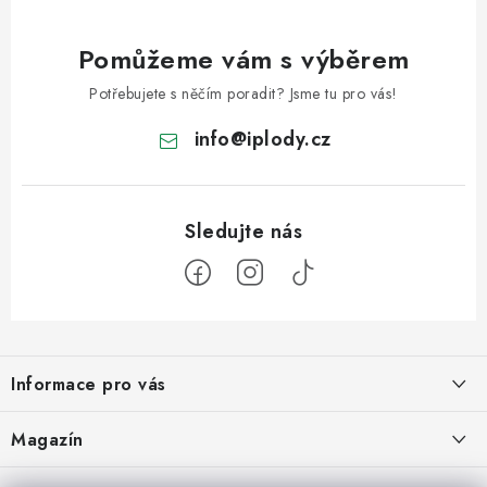
Pomůžeme vám s výběrem
Potřebujete s něčím poradit? Jsme tu pro vás!
info
@
iplody.cz
Z
á
Informace pro vás
p
a
Doprava a platba
Magazín
t
Velkoobchod
í
Kombucha – osvěžující nápoj pro zdravé zažívání