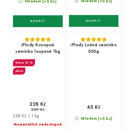
(>5 ks)
(>5 ks)
Skladem
Skladem
iPlody Konopné
iPlody Lněné semínko
semínko loupané 1kg
500g
21 %
Akce
228 Kč
45 Kč
289 Kč
Měrná
228 Kč / 1 kg
(>5 ks)
Skladem
cena:
Momentálně nedostupné