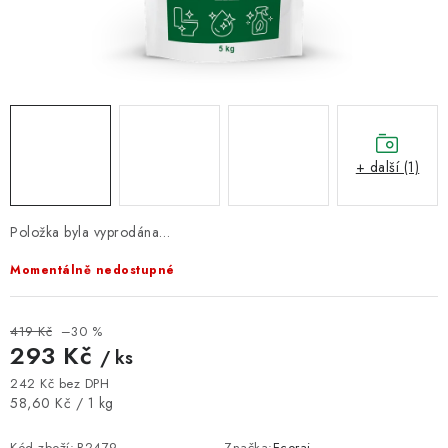
VELKOOBCHOD
KONTAKTY
ZNAČKY
Doprava a platba
Velkoobchod
Kontakty
+ další (1)
Reklamace a vrácení zboží
Obchodní podmínky
Podmínky ochrany osobních údajů
Položka byla vyprodána…
Momentálně nedostupné
419 Kč
–30 %
293 Kč
/ ks
242 Kč bez DPH
Měrná cena:
58,60 Kč / 1 kg
Kód zboží:
B2479
Značka:
Ecorai