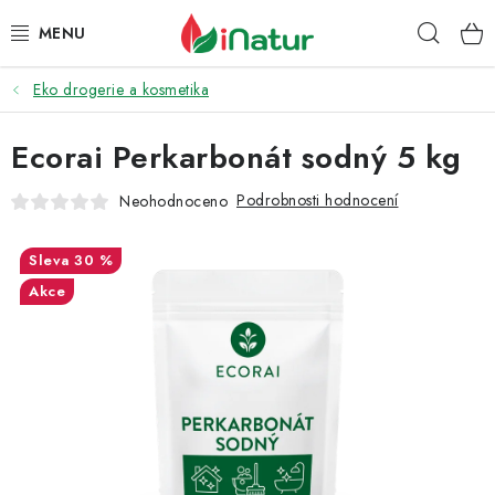
Přejít
Hleda
na
obsah
Eko drogerie a kosmetika
POTRAVINY
Ecorai Perkarbonát sodný 5 kg
OŘECHY A SUŠENÉ PLODY
Podrobnosti hodnocení
Neohodnoceno
SNACKY
30 %
NÁPOJE
Akce
EKO DROGERIE A KOSMETIKA
VITAMÍNY
DOPRAVA A PLATBA