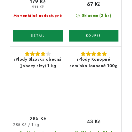
179 Kč
67 Kč
211 Kč
(3 ks)
Momentálně nedostupné
Skladem
iPlody Slzovka obecná
iPlody Konopné
(Jobovy slzy) 1 kg
semínko loupané 100g
285 Kč
43 Kč
Měrná
285 Kč / 1 kg
cena: