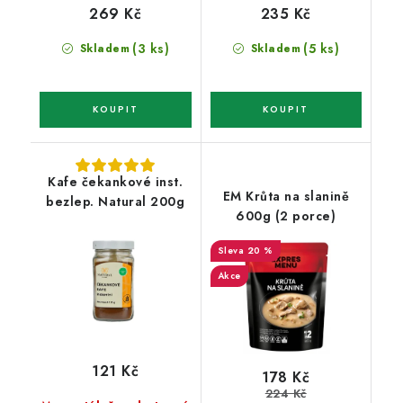
269 Kč
235 Kč
(3 ks)
(5 ks)
Skladem
Skladem
Kafe čekankové inst.
EM Krůta na slanině
bezlep. Natural 200g
600g (2 porce)
20 %
Akce
121 Kč
178 Kč
224 Kč