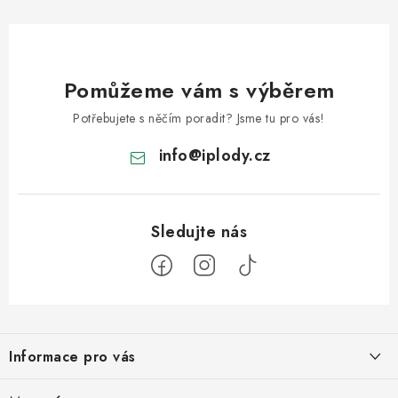
Pomůžeme vám s výběrem
Potřebujete s něčím poradit? Jsme tu pro vás!
info
@
iplody.cz
Z
á
Informace pro vás
p
a
Doprava a platba