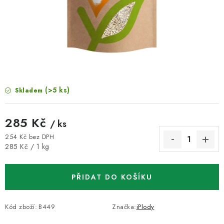
VELKOOBCHOD
KONTAKTY
ZNAČKY
Doprava a platba
Velkoobchod
Kontakty
(>5 ks)
Skladem
Reklamace a vrácení zboží
Obchodní podmínky
Podmínky ochrany osobních údajů
285 Kč
/ ks
254 Kč bez DPH
Měrná cena:
285 Kč / 1 kg
PŘIDAT DO KOŠÍKU
Kód zboží:
B449
Značka:
iPlody