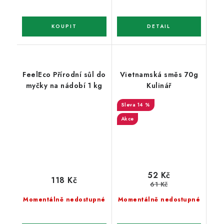
FeelEco Přírodní sůl do
Vietnamská směs 70g
myčky na nádobí 1 kg
Kulinář
14 %
Akce
52 Kč
118 Kč
61 Kč
Momentálně nedostupné
Momentálně nedostupné