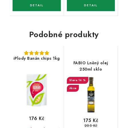
Podobné produkty
iPlody Banán chips 1kg
FABIO Lněný olej
250ml sklo
14 %
Akce
176 Kč
175 Kč
205 Kč