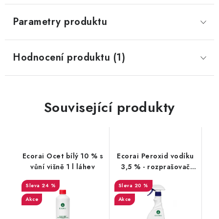
Parametry produktu
Hodnocení produktu (1)
Související produkty
Ecorai Ocet bílý 10 % s
Ecorai Peroxid vodíku
vůní višně 1 l láhev
3,5 % - rozprašovač
500 ml
24 %
20 %
Akce
Akce