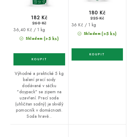
180 Kč
182 Kč
225 Kč
260 Kč
Měrná
36 Kč / 1 kg
Měrná
36,40 Kč / 1 kg
cena:
(>5 ks)
Skladem
cena:
(>5 ks)
Skladem
Výhodné a praktické 5 kg
balení prací sody
dodávané v sáčku
"doypack" se zipem na
uzavření. Prací soda
(uhličitan sodný) je skvělý
pomocník v domácnosti.
Soda hravě...