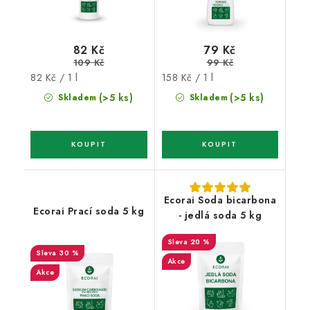
82 Kč
79 Kč
109 Kč
99 Kč
Měrná
Měrná
82 Kč / 1 l
158 Kč / 1 l
cena:
cena:
(>5 ks)
(>5 ks)
Skladem
Skladem
Ecorai Soda bicarbona
Ecorai Prací soda 5 kg
- jedlá soda 5 kg
20 %
30 %
Akce
Akce