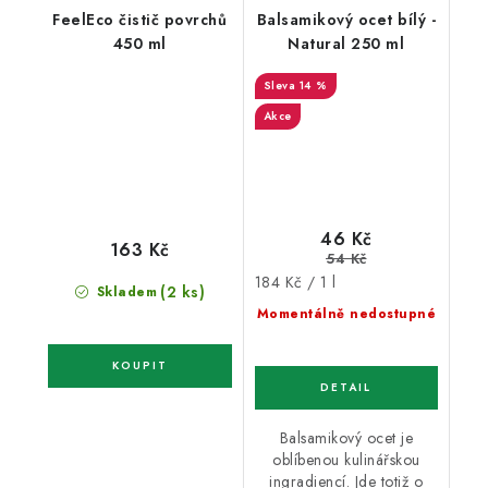
FeelEco čistič povrchů
Balsamikový ocet bílý -
450 ml
Natural 250 ml
14 %
Akce
46 Kč
163 Kč
54 Kč
Měrná
184 Kč / 1 l
(2 ks)
Skladem
cena:
Momentálně nedostupné
Balsamikový ocet je
oblíbenou kulinářskou
ingradiencí. Jde totiž o