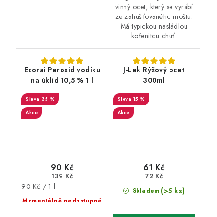
vinný ocet, který se vyrábí
ze zahušťovaného moštu.
Má typickou nasládlou
kořenitou chuť.
Ecorai Peroxid vodíku
J-Lek Rýžový ocet
na úklid 10,5 % 1 l
300ml
35 %
15 %
Akce
Akce
90 Kč
61 Kč
139 Kč
72 Kč
Měrná
90 Kč / 1 l
(>5 ks)
Skladem
cena:
Momentálně nedostupné