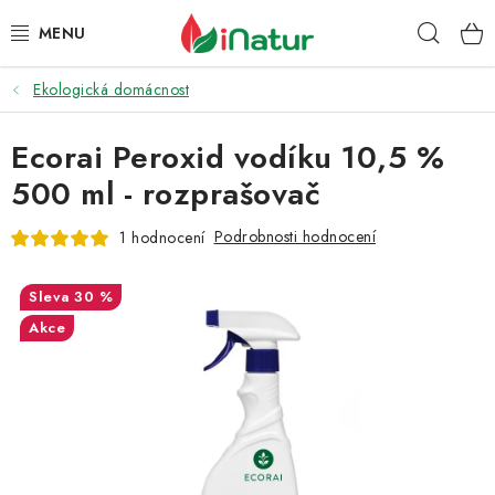
Přejít
Hleda
na
obsah
Ekologická domácnost
POTRAVINY
Ecorai Peroxid vodíku 10,5 %
OŘECHY A SUŠENÉ PLODY
500 ml - rozprašovač
SNACKY
Podrobnosti hodnocení
1 hodnocení
NÁPOJE
30 %
EKO DROGERIE A KOSMETIKA
Akce
VITAMÍNY
DOPRAVA A PLATBA