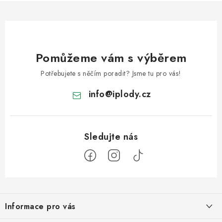
Pomůžeme vám s výběrem
Potřebujete s něčím poradit? Jsme tu pro vás!
info
@
iplody.cz
Z
á
Informace pro vás
p