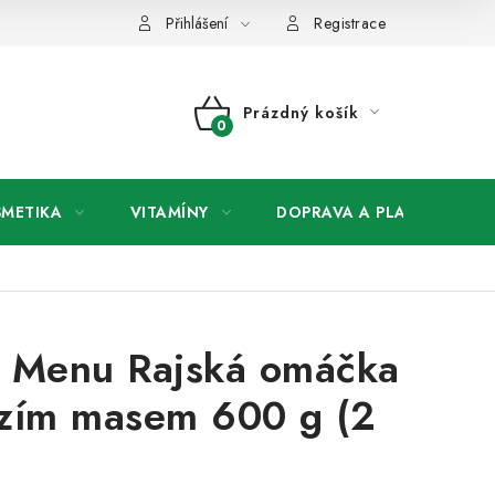
any osobních údajů
Přihlášení
Registrace
Prázdný košík
NÁKUPNÍ
KOŠÍK
SMETIKA
VITAMÍNY
DOPRAVA A PLATBA
V
s Menu Rajská omáčka
ězím masem 600 g (2