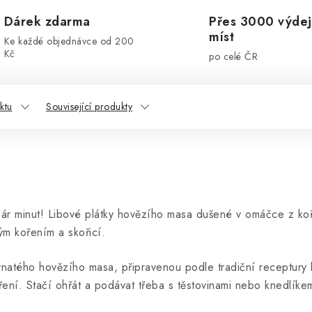
Dárek zdarma
Přes 3000 výdej
míst
Ke každé objednávce od 200
Kč
po celé ČR
ktu
Související produkty
ár minut! Libové plátky hovězího masa dušené v omáčce z koř
ým kořením a skořicí.
vnatého hovězího masa, připravenou podle tradiční receptury
ření. Stačí ohřát a podávat třeba s těstovinami nebo knedlíke