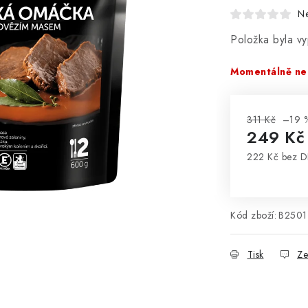
N
Položka byla 
Momentálně ne
311 Kč
–19 
249 K
222 Kč bez 
Měrná cena
Kód zboží:
B2501
Tisk
Ze