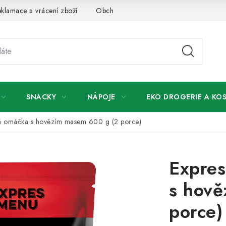
klamace a vrácení zboží
Obchodní podmínky
Podmínky ochr
SNACKY
NÁPOJE
EKO DROGERIE A KO
á omáčka s hovězím masem 600 g (2 porce)
Expre
s hov
porce)