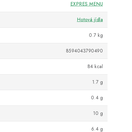
EXPRES MENU
Hotová jídla
0.7 kg
8594043790490
84 kcal
1.7 g
0.4 g
10 g
6.4 g