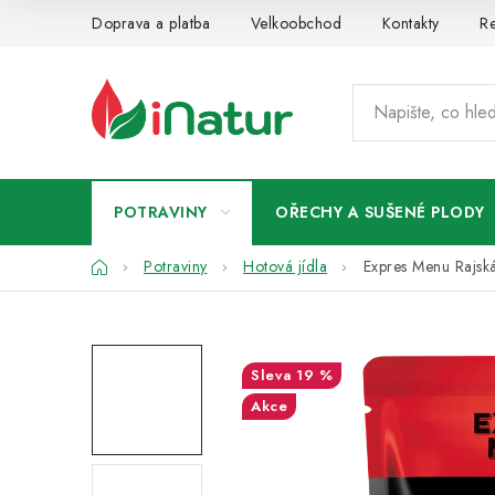
Přejít
Doprava a platba
Velkoobchod
Kontakty
Re
na
obsah
POTRAVINY
OŘECHY A SUŠENÉ PLODY
Domů
Potraviny
Hotová jídla
Expres Menu Rajsk
19 %
Akce