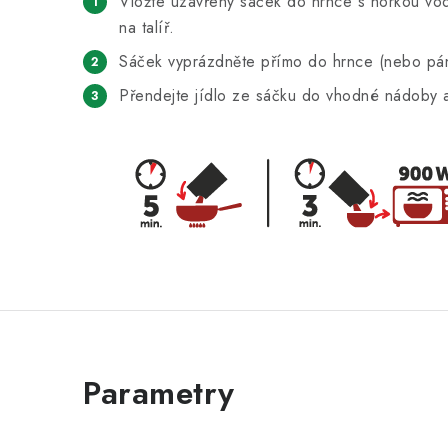
Vložte uzavřený sáček do hrnce s horkou vod
na talíř.
Sáček vyprázdněte přímo do hrnce (nebo pánv
Přendejte jídlo ze sáčku do vhodné nádoby a 