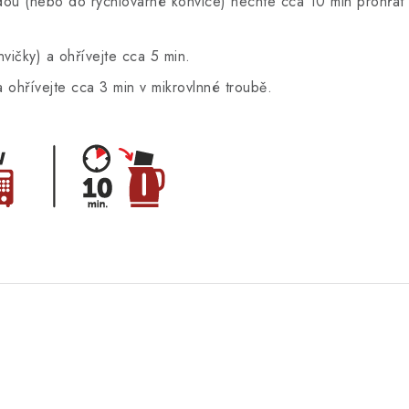
ou (nebo do rychlovarné konvice) nechte cca 10 min prohřát a
ičky) a ohřívejte cca 5 min.
ohřívejte cca 3 min v mikrovlnné troubě.