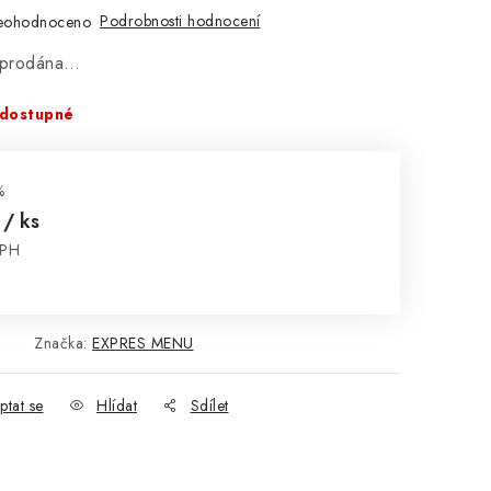
Podrobnosti hodnocení
eohodnoceno
vyprodána…
dostupné
%
č
/ ks
DPH
:
Značka:
EXPRES MENU
ptat se
Hlídat
Sdílet