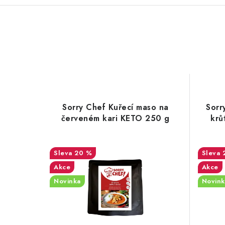
Sorry Chef Kuřecí maso na
Sorr
červeném kari KETO 250 g
krů
20 %
Akce
Akce
Novinka
Novink