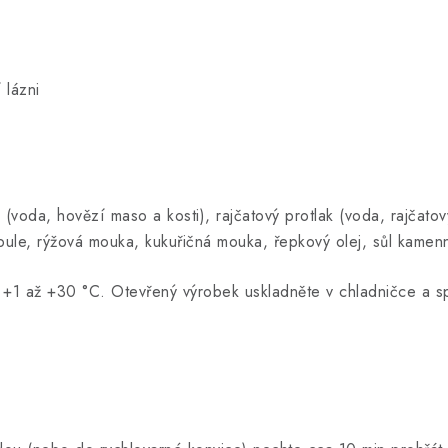
 lázni
voda, hovězí maso a kosti), rajčatový protlak (voda, rajčatový
cibule, rýžová mouka, kukuřičná mouka, řepkový olej, sůl kamen
tě +1 až +30 °C. Otevřený výrobek uskladněte v chladničce a s