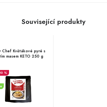
Související produkty
y Chef Květákové pyré s
tím masem KETO 250 g
20 %
a