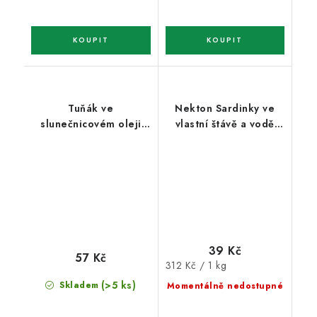
Tuňák ve
Nekton Sardinky ve
slunečnicovém oleji
vlastní štávě a vodě
kousky WELLNESS
JADRAN EO 125 g
NEKTON EO 185g
39 Kč
57 Kč
Měrná
312 Kč / 1 kg
cena:
(>5 ks)
Skladem
Momentálně nedostupné