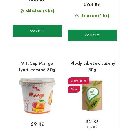
563 Kč
(5 ks)
Skladem
(1 ks)
Skladem
VitaCup Mango
iPlody Libeček sušený
lyofilizované 30g
50g
15 %
Akce
32 Kč
69 Kč
38 Kč