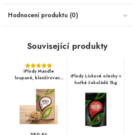
Hodnocení produktu (0)
Související produkty
iPlody Mandle
iPlody Lískové ořechy v
loupané, blanšírované
hořké čokoládě 1kg
1kg
380 Kč