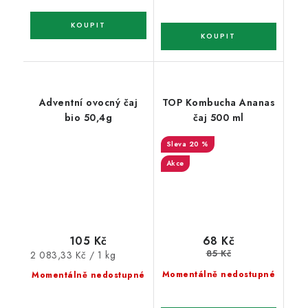
Adventní ovocný čaj
TOP Kombucha Ananas
bio 50,4g
čaj 500 ml
20 %
Akce
105 Kč
68 Kč
85 Kč
Měrná
2 083,33 Kč / 1 kg
cena:
Momentálně nedostupné
Momentálně nedostupné