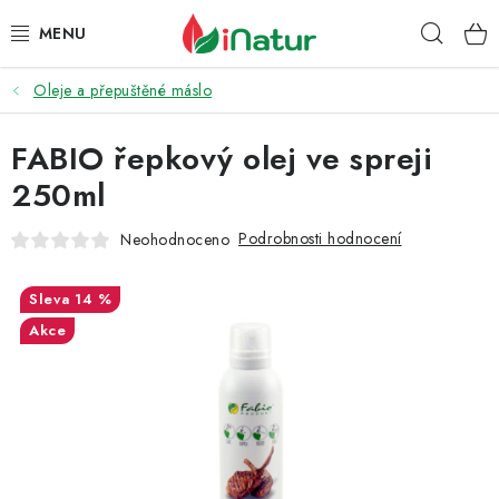
Přejít
Hleda
na
obsah
Oleje a přepuštěné máslo
POTRAVINY
FABIO řepkový olej ve spreji
OŘECHY A SUŠENÉ PLODY
250ml
SNACKY
Podrobnosti hodnocení
Neohodnoceno
NÁPOJE
14 %
EKO DROGERIE A KOSMETIKA
Akce
VITAMÍNY
DOPRAVA A PLATBA