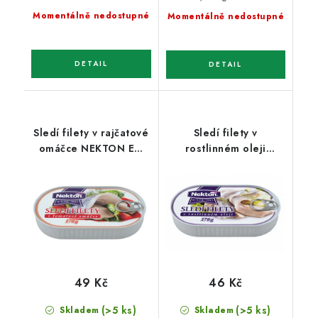
cena:
Momentálně nedostupné
Momentálně nedostupné
Sledí filety v rajčatové
Sledí filety v
omáčce NEKTON EO
rostlinném oleji
170g
NEKTON EO 170g
49 Kč
46 Kč
(>5 ks)
(>5 ks)
Skladem
Skladem