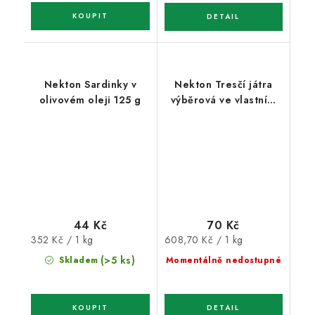
Nekton Sardinky v
Nekton Tresčí játra
olivovém oleji 125 g
výběrová ve vlastním
oleji MSC 115 g
44 Kč
70 Kč
Měrná
Měrná
352 Kč / 1 kg
608,70 Kč / 1 kg
cena:
cena:
(>5 ks)
Skladem
Momentálně nedostupné