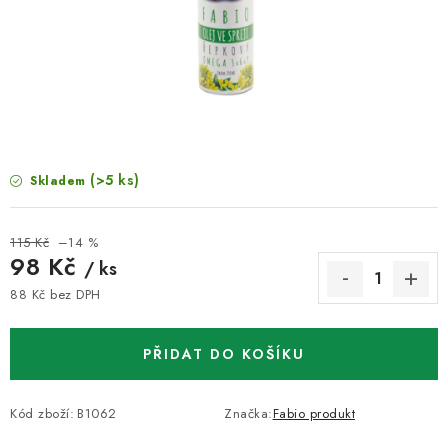
VELKOOBCHOD
KONTAKTY
ZNAČKY
Doprava a platba
Velkoobchod
Kontakty
(>5 ks)
Skladem
Reklamace a vrácení zboží
Obchodní podmínky
Podmínky ochrany osobních údajů
115 Kč
–14 %
98 Kč
/ ks
88 Kč bez DPH
Měrná cena:
PŘIDAT DO KOŠÍKU
Kód zboží:
B1062
Značka:
Fabio produkt