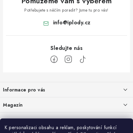
Pomůžeme vám s výběrem
Potřebujete s něčím poradit? Jsme tu pro vás!
info
@
iplody.cz
Z
á
Informace pro vás
p
a
Doprava a platba
Magazín
t
Velkoobchod
í
Kombucha – osvěžující nápoj pro zdravé zažívání
30.6.2026
Kontakty
K personalizaci obsahu a reklam, poskytování funkcí