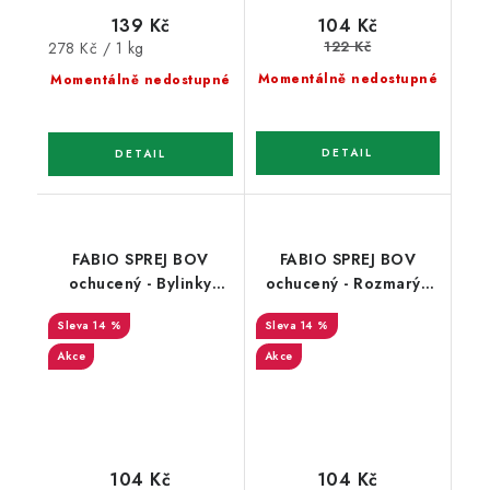
139 Kč
104 Kč
122 Kč
Měrná
278 Kč / 1 kg
cena:
Momentálně nedostupné
Momentálně nedostupné
FABIO SPREJ BOV
FABIO SPREJ BOV
ochucený - Bylinky
ochucený - Rozmarýn
250ml
250ml
14 %
14 %
Akce
Akce
104 Kč
104 Kč