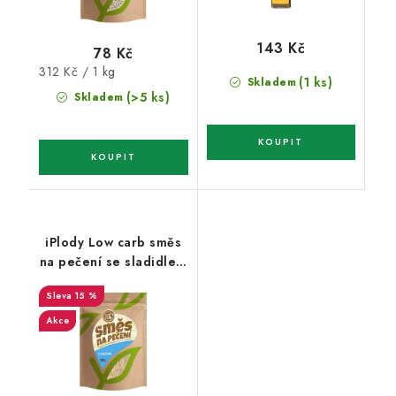
143 Kč
78 Kč
Měrná
312 Kč / 1 kg
(1 ks)
Skladem
cena:
(>5 ks)
Skladem
iPlody Low carb směs
na pečení se sladidlem
250g
15 %
Akce