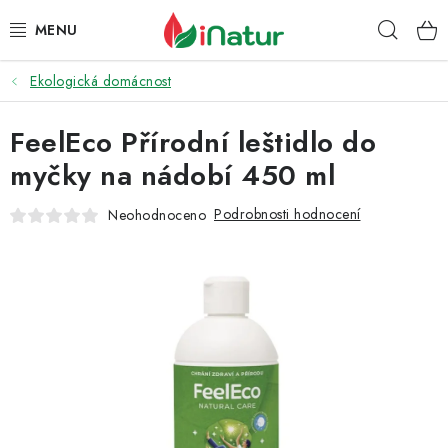
Přejít
Hleda
na
obsah
Ekologická domácnost
POTRAVINY
FeelEco Přírodní leštidlo do
OŘECHY A SUŠENÉ PLODY
myčky na nádobí 450 ml
SNACKY
Podrobnosti hodnocení
Neohodnoceno
NÁPOJE
EKO DROGERIE A KOSMETIKA
VITAMÍNY
DOPRAVA A PLATBA