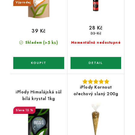
Výprodej
28 Kč
39 Kč
33 Kč
(>5 ks)
Skladem
Momentálně nedostupné
iPlody Kornout
iPlody Himalájská sůl
ořechový slaný 200g
bílá krystal 1kg
15 %