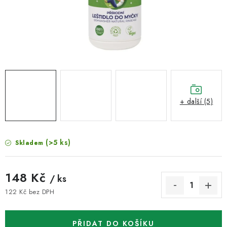
VELKOOBCHOD
KONTAKTY
ZNAČKY
Doprava a platba
Velkoobchod
Kontakty
Reklamace a vrácení zboží
Obchodní podmínky
+ další (5)
Podmínky ochrany osobních údajů
(>5 ks)
Skladem
148 Kč
/ ks
122 Kč bez DPH
Měrná cena:
PŘIDAT DO KOŠÍKU