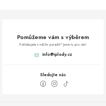
Pomůžeme vám s výběrem
Potřebujete s něčím poradit? Jsme tu pro vás!
info
@
iplody.cz
Z
á