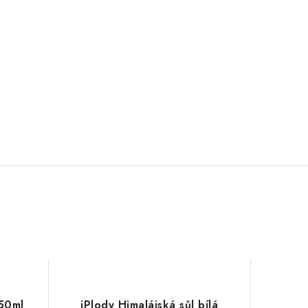
50ml
iPlody Himalájská sůl bílá