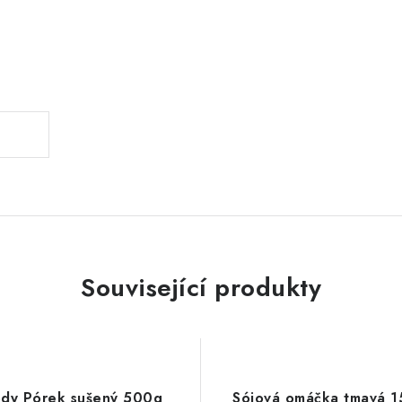
.
Související produkty
ody Pórek sušený 500g
Sójová omáčka tmavá 1