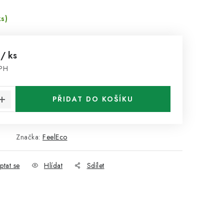
ks)
č
/ ks
DPH
:
PŘIDAT DO KOŠÍKU
Značka:
FeelEco
ptat se
Hlídat
Sdílet