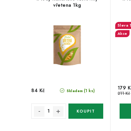
vřetena 1kg
Akce
179 K
84 Kč
(1 ks)
Skladem
211 Kč