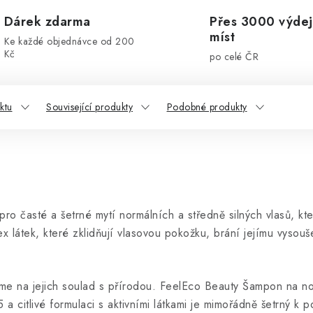
Dárek zdarma
Přes 3000 výdej
míst
Ke každé objednávce od 200
Kč
po celé ČR
ktu
Související produkty
Podobné produkty
pro časté a šetrné mytí normálních a středně silných vlasů, kt
 látek, které zklidňují vlasovou pokožku, brání jejímu vysouše
me na jejich soulad s přírodou. FeelEco Beauty Šampon na nor
a citlivé formulaci s aktivními látkami je mimořádně šetrný k 