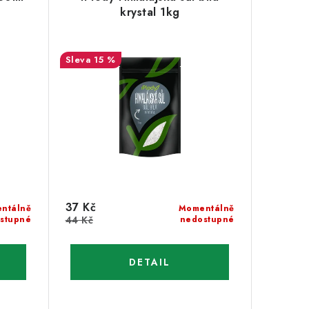
krystal 1kg
15 %
37 Kč
ntálně
Momentálně
stupné
44 Kč
nedostupné