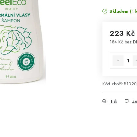
Skladem
(1 
223 K
184 Kč bez 
Měrná cena
Kód zboží:
B1020
Tisk
Ze