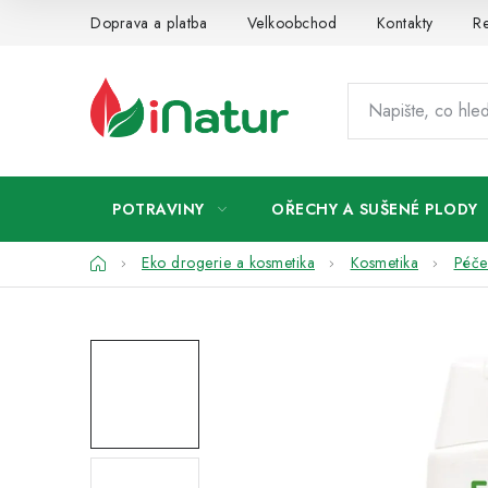
Přejít
Doprava a platba
Velkoobchod
Kontakty
Re
na
obsah
POTRAVINY
OŘECHY A SUŠENÉ PLODY
Domů
Eko drogerie a kosmetika
Kosmetika
Péče