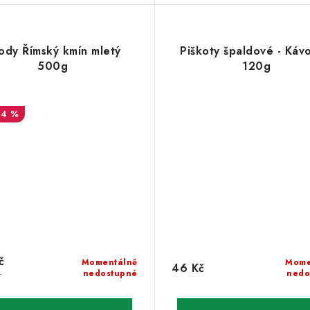
lody Římský kmín mletý
Piškoty špaldové - Káv
500g
120g
14 %
č
Momentálně
Mome
46 Kč
č
nedostupné
nedo