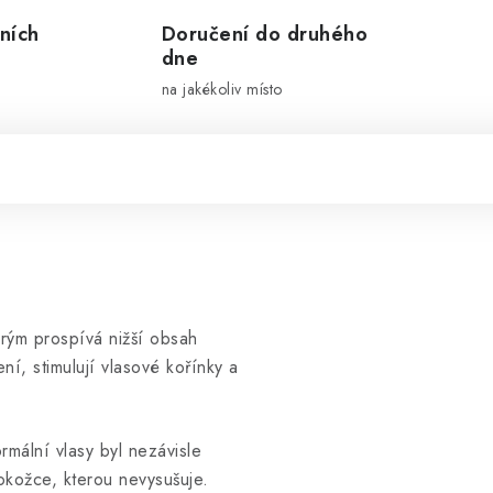
ních
Doručení do druhého
dne
na jakékoliv místo
erým prospívá nižší obsah
ní, stimulují vlasové kořínky a
mální vlasy byl nezávisle
pokožce, kterou nevysušuje.