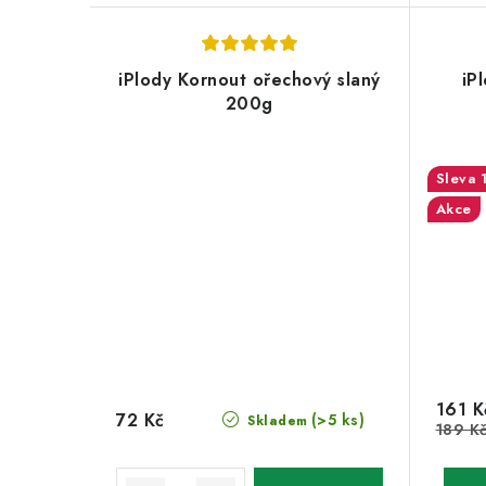
iPlody Kornout ořechový slaný
iP
200g
Akce
161 K
72 Kč
(>5 ks)
Skladem
189 K