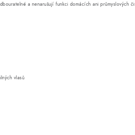
odbouratelné a nenarušují funkci domácích ani průmyslových č
ilných vlasů