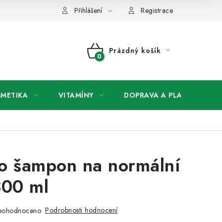
any osobních údajů
Přihlášení
Registrace
Prázdný košík
NÁKUPNÍ
KOŠÍK
SMETIKA
VITAMÍNY
DOPRAVA A PLATBA
V
o šampon na normální
300 ml
Podrobnosti hodnocení
eohodnoceno