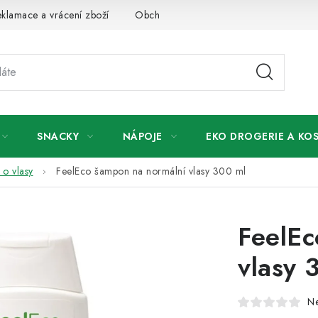
klamace a vrácení zboží
Obchodní podmínky
Podmínky ochr
SNACKY
NÁPOJE
EKO DROGERIE A KO
 o vlasy
FeelEco šampon na normální vlasy 300 ml
FeelEc
vlasy 
N