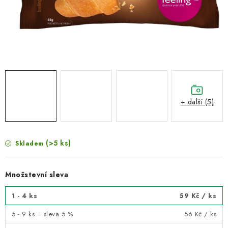
VELKOOBCHOD
KONTAKTY
ZNAČKY
Doprava a platba
Velkoobchod
Kontakty
Reklamace a vrácení zboží
Obchodní podmínky
+ další (5)
Podmínky ochrany osobních údajů
(>5 ks)
Skladem
Množstevní sleva
1 - 4 ks
59 Kč
/ ks
5 - 9 ks = sleva 5 %
56 Kč
/ ks