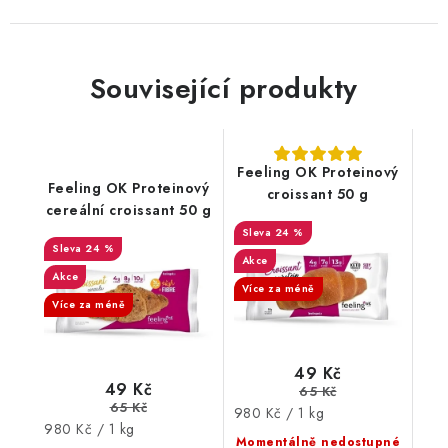
Související produkty
Feeling OK Proteinový
Feeling OK Proteinový
croissant 50 g
cereální croissant 50 g
24 %
24 %
Akce
Akce
Více za méně
Více za méně
49 Kč
49 Kč
65 Kč
65 Kč
Měrná
980 Kč / 1 kg
Měrná
980 Kč / 1 kg
cena:
Momentálně nedostupné