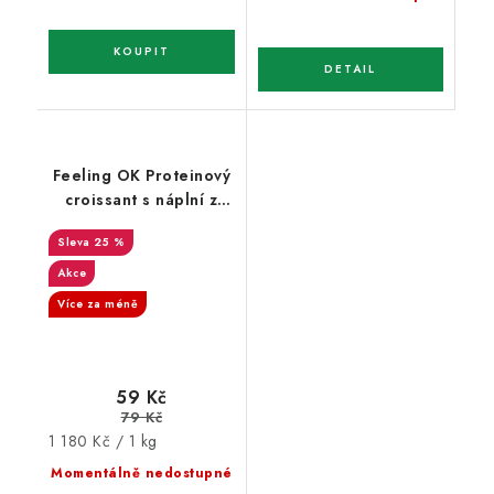
Feeling OK Proteinový
croissant s náplní z
lesních plodů 50 g
25 %
Akce
Více za méně
59 Kč
79 Kč
Měrná
1 180 Kč / 1 kg
cena:
Momentálně nedostupné