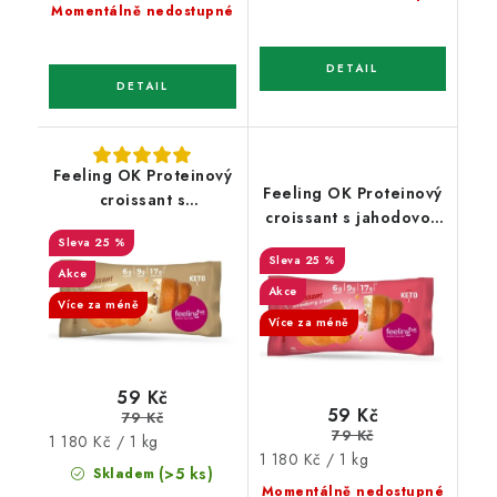
cena:
Momentálně nedostupné
Feeling OK Proteinový
Feeling OK Proteinový
croissant s
croissant s jahodovou
lískooříškovou náplní
náplní 50 g
25 %
50 g
25 %
Akce
Akce
Více za méně
Více za méně
59 Kč
59 Kč
79 Kč
79 Kč
Měrná
1 180 Kč / 1 kg
Měrná
1 180 Kč / 1 kg
cena:
(>5 ks)
Skladem
cena:
Momentálně nedostupné