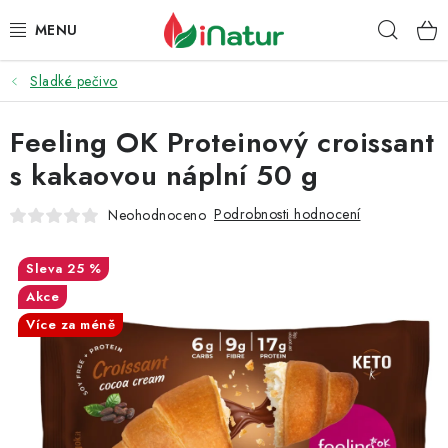
Přejít
Hleda
na
obsah
Sladké pečivo
POTRAVINY
Feeling OK Proteinový croissant
OŘECHY A SUŠENÉ PLODY
s kakaovou náplní 50 g
SNACKY
Podrobnosti hodnocení
Neohodnoceno
NÁPOJE
25 %
EKO DROGERIE A KOSMETIKA
Akce
Více za méně
VITAMÍNY
DOPRAVA A PLATBA