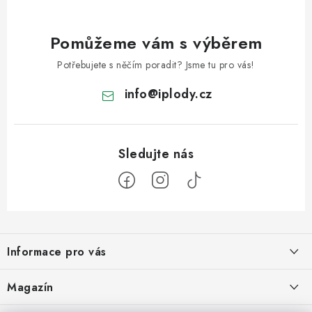
Pomůžeme vám s výběrem
Potřebujete s něčím poradit? Jsme tu pro vás!
info
@
iplody.cz
Z
á
Informace pro vás
p
a
Doprava a platba
Magazín
t
Velkoobchod