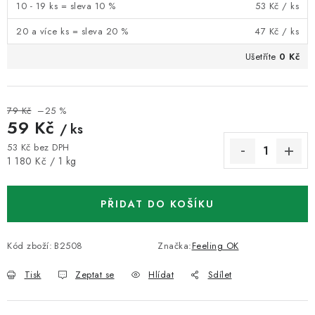
10 - 19 ks = sleva 10 %
53 Kč
/ ks
20 a více ks = sleva 20 %
47 Kč
/ ks
Ušetříte
0 Kč
79 Kč
–25 %
59 Kč
/ ks
53 Kč bez DPH
Měrná cena:
1 180 Kč / 1 kg
PŘIDAT DO KOŠÍKU
Kód zboží:
B2508
Značka:
Feeling OK
Tisk
Zeptat se
Hlídat
Sdílet