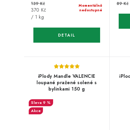
139 Kč
89 Kč
Momentálně
Měrná
370 Kč
nedostupné
cena:
/ 1 kg
iPlody Mandle VALENCIE
iPlo
loupané pražené solené s
bylinkami 150 g
9 %
Akce