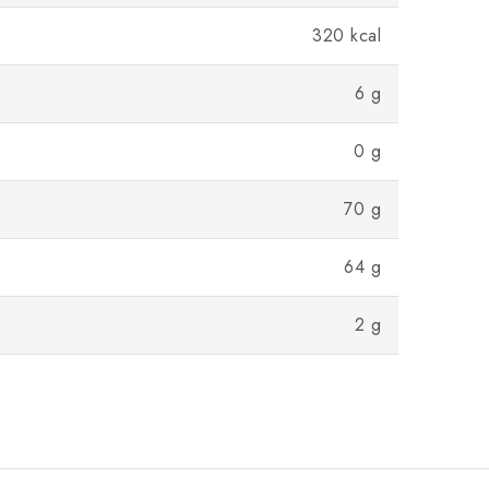
320 kcal
6 g
0 g
70 g
64 g
2 g