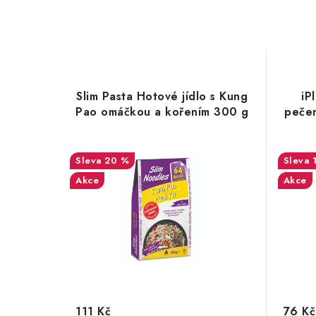
n
í
Slim Pasta Hotové jídlo s Kung
iP
Pao omáčkou a kořením 300 g
pečen
20 %
Akce
Akce
111 Kč
76 Kč