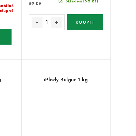
(>5 ks)
Skladem
59 Kč
ntálně
stupné
g
iPlody Bulgur 1 kg