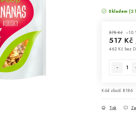
Skladem
(2 
575 Kč
–10 
517 Kč
462 Kč bez 
Měrná cena
Kód zboží:
B186
Tisk
Ze