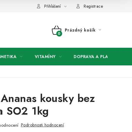
any osobních údajů
Přihlášení
Registrace
Prázdný košík
NÁKUPNÍ
KOŠÍK
SMETIKA
VITAMÍNY
DOPRAVA A PLATBA
V
 Ananas kousky bez
a SO2 1kg
Podrobnosti hodnocení
hodnocení