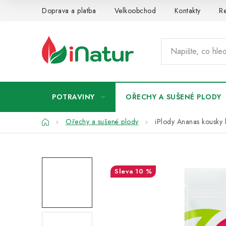
Přejít
Doprava a platba
Velkoobchod
Kontakty
Re
na
obsah
POTRAVINY
OŘECHY A SUŠENÉ PLODY
Domů
Ořechy a sušené plody
iPlody Ananas kousky
10 %