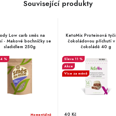
Související produkty
lody Low carb směs na
KetoMix Proteinová tyči
í - Makové bochníčky se
čokoládovou příchutí v 
sladidlem 250g
čokoládě 40 g
14 %
11 %
Akce
Více za méně
40 Kč
Momentálně