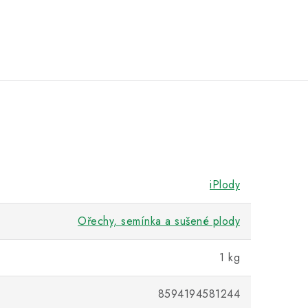
iPlody
Ořechy, semínka a sušené plody
1 kg
8594194581244