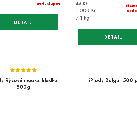
nedostupné
45 Kč
Mome
Měrná
1 000 Kč
nedo
cena:
/ 1 kg
dy Rýžová mouka hladká
iPlody Bulgur 500 
500g