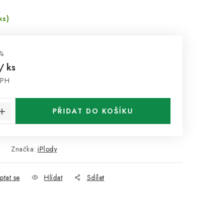
ks)
%
/ ks
DPH
:
PŘIDAT DO KOŠÍKU
Značka:
iPlody
ptat se
Hlídat
Sdílet