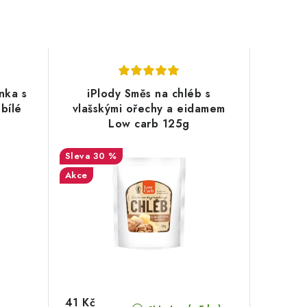
nka s
iPlody Směs na chléb s
bílé
vlašskými ořechy a eidamem
Low carb 125g
30 %
Akce
41 Kč