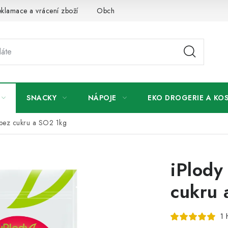
klamace a vrácení zboží
Obchodní podmínky
Podmínky ochr
SNACKY
NÁPOJE
EKO DROGERIE A KO
 bez cukru a SO2 1kg
iPlody
cukru 
1 