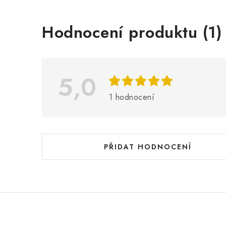
V
Hodnocení produktu (1)
ý
p
i
5,0
s
1 hodnocení
h
o
d
PŘIDAT HODNOCENÍ
n
o
c
e