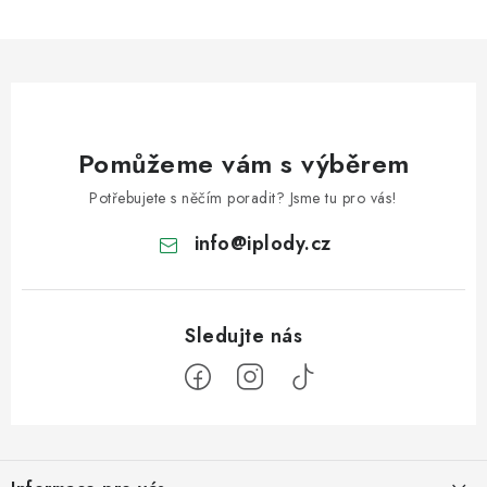
Pomůžeme vám s výběrem
Potřebujete s něčím poradit? Jsme tu pro vás!
info
@
iplody.cz
Z
á