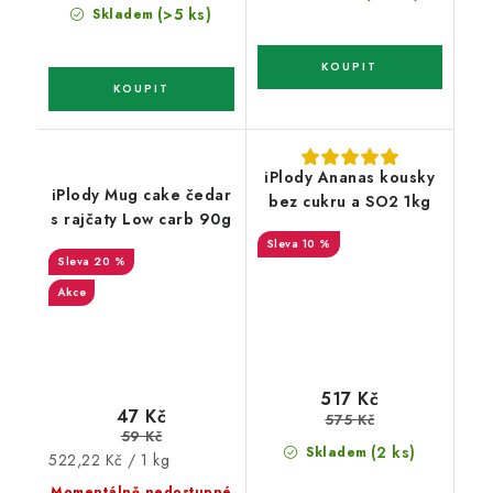
cena:
(>5 ks)
Skladem
iPlody Ananas kousky
iPlody Mug cake čedar
bez cukru a SO2 1kg
s rajčaty Low carb 90g
10 %
20 %
Akce
517 Kč
47 Kč
575 Kč
59 Kč
(2 ks)
Skladem
Měrná
522,22 Kč / 1 kg
cena:
Momentálně nedostupné