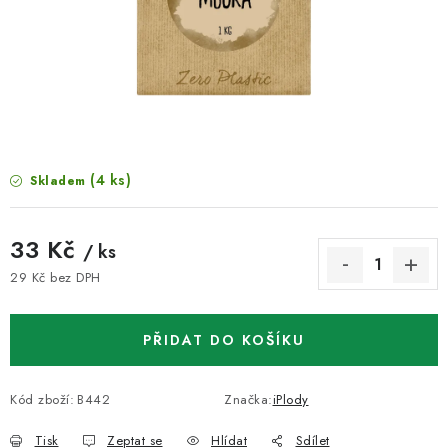
VELKOOBCHOD
KONTAKTY
ZNAČKY
Doprava a platba
Velkoobchod
Kontakty
(4 ks)
Skladem
Reklamace a vrácení zboží
Obchodní podmínky
Podmínky ochrany osobních údajů
33 Kč
/ ks
29 Kč bez DPH
Měrná cena:
PŘIDAT DO KOŠÍKU
Kód zboží:
B442
Značka:
iPlody
Tisk
Zeptat se
Hlídat
Sdílet