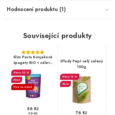
Hodnocení produktu (1)
Související produkty
Slim Pasta Konjakové
iPlody Pepř celý zelený
špagety BIO v nálevu
100g
270 g
25 %
14 %
Akce
Akce
Více za méně
56 Kč
76 Kč
75 Kč