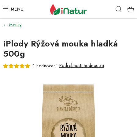
Přejít
Hleda
na
obsah
Mouky
POTRAVINY
iPlody Rýžová mouka hladká
OŘECHY A SUŠENÉ PLODY
500g
SNACKY
Podrobnosti hodnocení
1 hodnocení
NÁPOJE
EKO DROGERIE A KOSMETIKA
VITAMÍNY
DOPRAVA A PLATBA