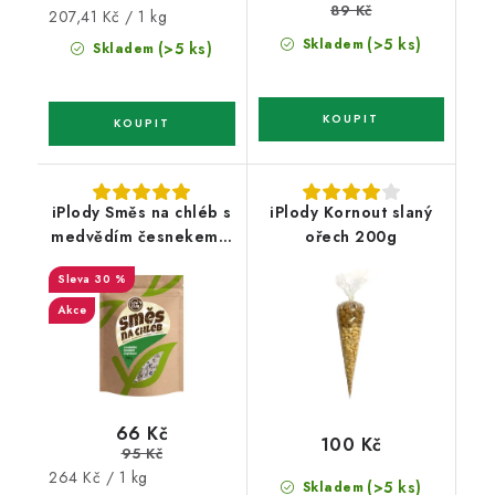
89 Kč
Měrná
207,41 Kč / 1 kg
cena:
(>5 ks)
Skladem
(>5 ks)
Skladem
iPlody Směs na chléb s
iPlody Kornout slaný
medvědím česnekem a
ořech 200g
bylinkami Low carb
30 %
250g
Akce
66 Kč
100 Kč
95 Kč
Měrná
264 Kč / 1 kg
(>5 ks)
Skladem