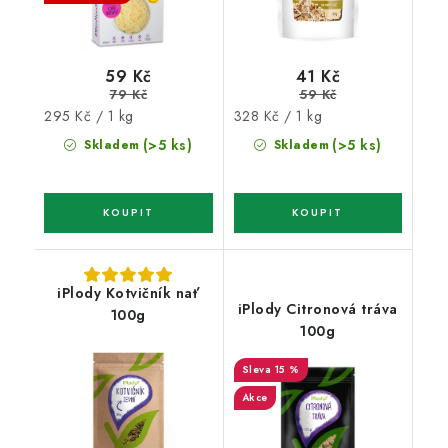
59 Kč
41 Kč
79 Kč
59 Kč
Měrná
Měrná
295 Kč / 1 kg
328 Kč / 1 kg
cena:
cena:
(>5 ks)
(>5 ks)
Skladem
Skladem
iPlody Kotvičník nať
iPlody Citronová tráva
100g
100g
15 %
Akce