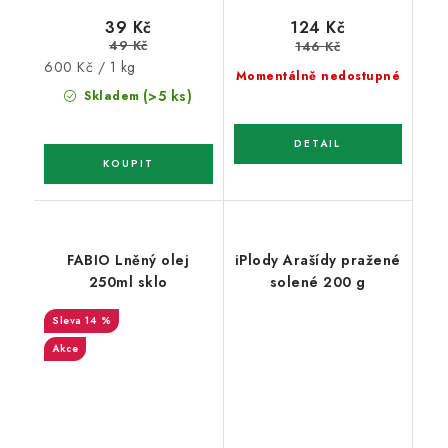
39 Kč
124 Kč
49 Kč
146 Kč
Měrná
600 Kč / 1 kg
Momentálně nedostupné
cena:
(>5 ks)
Skladem
FABIO Lněný olej
iPlody Arašídy pražené
250ml sklo
solené 200 g
14 %
Akce