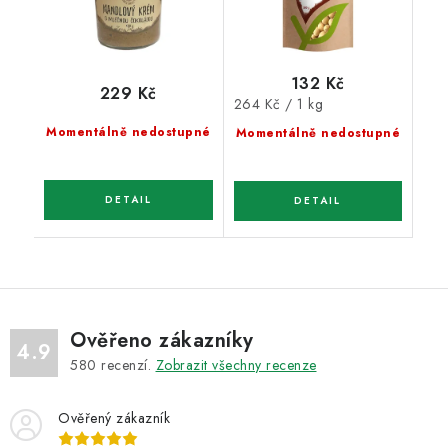
132 Kč
229 Kč
Měrná
264 Kč / 1 kg
cena:
Momentálně nedostupné
Momentálně nedostupné
Ověřeno zákazníky
4.9
580
recenzí.
Zobrazit všechny recenze
Ověřený zákazník