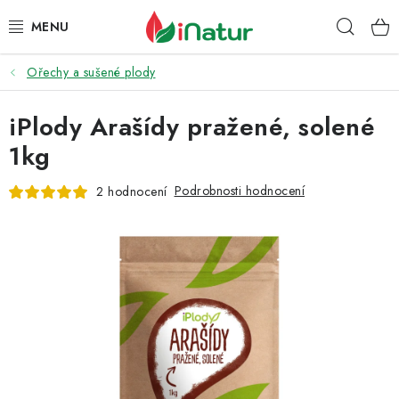
Přejít
Hleda
na
obsah
Ořechy a sušené plody
POTRAVINY
iPlody Arašídy pražené, solené
OŘECHY A SUŠENÉ PLODY
1kg
SNACKY
Podrobnosti hodnocení
2 hodnocení
NÁPOJE
EKO DROGERIE A KOSMETIKA
VITAMÍNY
DOPRAVA A PLATBA