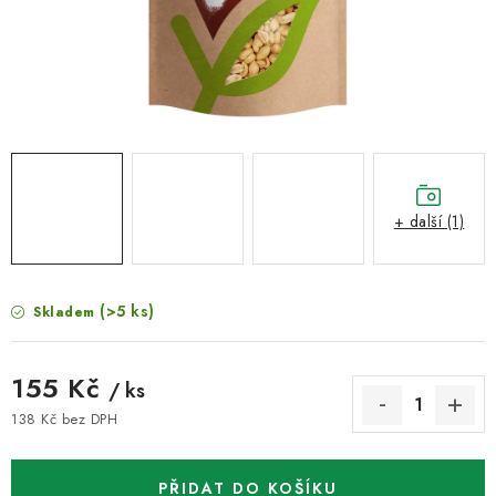
VELKOOBCHOD
KONTAKTY
ZNAČKY
Doprava a platba
Velkoobchod
Kontakty
Reklamace a vrácení zboží
Obchodní podmínky
+ další (1)
Podmínky ochrany osobních údajů
(>5 ks)
Skladem
155 Kč
/ ks
138 Kč bez DPH
Měrná cena:
PŘIDAT DO KOŠÍKU