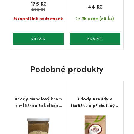
175 Kč
44 Kč
205 Kč
(>5 ks)
Momentálně nedostupné
Skladem
Podobné produkty
iPlody Mandlový krém
iPlody Arašídy v
s mléčnou čokoládou
těstíčku s příchutí sýra
400g
a cibule 500 g