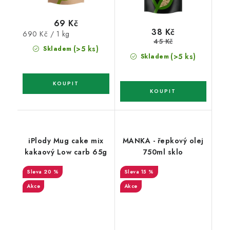
69 Kč
38 Kč
Měrná
690 Kč / 1 kg
45 Kč
cena:
(>5 ks)
Skladem
(>5 ks)
Skladem
iPlody Mug cake mix
MANKA - řepkový olej
kakaový Low carb 65g
750ml sklo
20 %
15 %
Akce
Akce