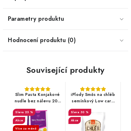
Parametry produktu
Hodnocení produktu (0)
Související produkty
Slim Pasta Konjakové
iPlody Směs na chléb
nudle bez nálevu 200
semínkový Low carb
g
125g
25 %
30 %
Akce
Akce
Více za méně