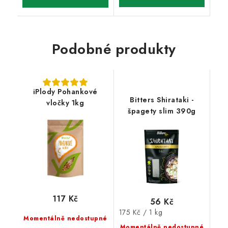
Podobné produkty
iPlody Pohankové
Bitters Shirataki -
vločky 1kg
špagety slim 390g
117 Kč
56 Kč
Měrná
175 Kč / 1 kg
Momentálně nedostupné
cena:
Momentálně nedostupné