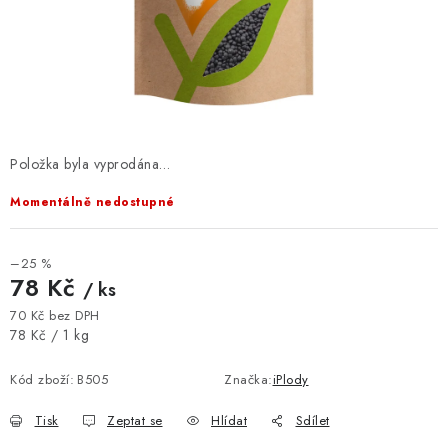
VELKOOBCHOD
KONTAKTY
ZNAČKY
Doprava a platba
Velkoobchod
Kontakty
Položka byla vyprodána…
Reklamace a vrácení zboží
Obchodní podmínky
Momentálně nedostupné
Podmínky ochrany osobních údajů
–25 %
78 Kč
/ ks
70 Kč bez DPH
Měrná cena:
78 Kč / 1 kg
Kód zboží:
B505
Značka:
iPlody
Tisk
Zeptat se
Hlídat
Sdílet