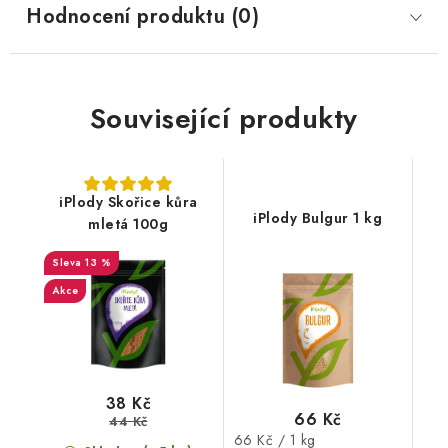
Hodnocení produktu (0)
Související produkty
iPlody Skořice kůra
iPlody Bulgur 1 kg
mletá 100g
13 %
Akce
38 Kč
66 Kč
44 Kč
Měrná
66 Kč / 1 kg