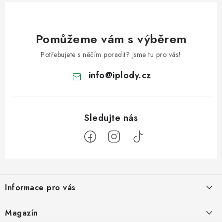
Pomůžeme vám s výběrem
Potřebujete s něčím poradit? Jsme tu pro vás!
info
@
iplody.cz
Z
á
Informace pro vás
p
a
Doprava a platba
Magazín
t