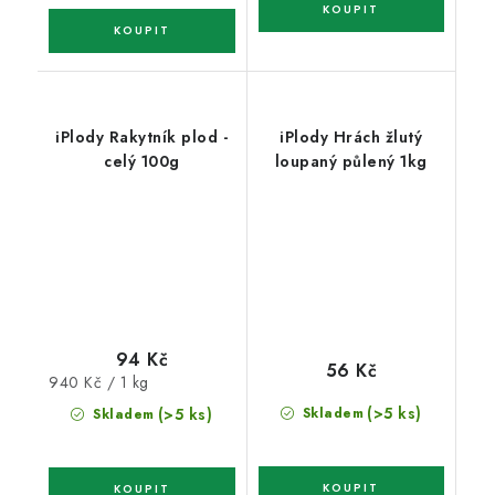
iPlody Rakytník plod -
iPlody Hrách žlutý
celý 100g
loupaný půlený 1kg
94 Kč
56 Kč
Měrná
940 Kč / 1 kg
cena:
(>5 ks)
(>5 ks)
Skladem
Skladem