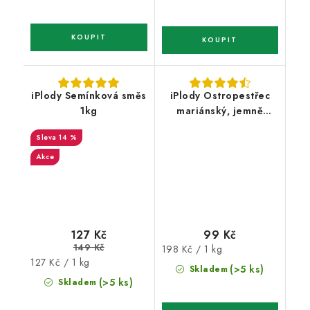
iPlody Semínková směs
iPlody Ostropestřec
1kg
mariánský, jemně
drcený 500g
14 %
Akce
127 Kč
99 Kč
149 Kč
Měrná
198 Kč / 1 kg
Měrná
127 Kč / 1 kg
cena:
(>5 ks)
Skladem
cena:
(>5 ks)
Skladem