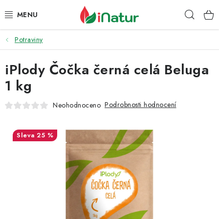
Přejít
Hleda
na
obsah
Potraviny
POTRAVINY
iPlody Čočka černá celá Beluga
OŘECHY A SUŠENÉ PLODY
1 kg
SNACKY
Podrobnosti hodnocení
Neohodnoceno
NÁPOJE
25 %
EKO DROGERIE A KOSMETIKA
VITAMÍNY
DOPRAVA A PLATBA