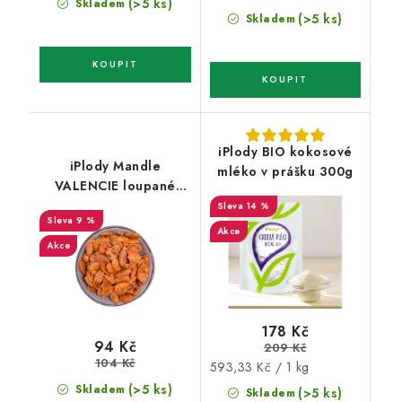
(>5 ks)
Skladem
cena:
(>5 ks)
Skladem
iPlody BIO kokosové
iPlody Mandle
mléko v prášku 300g
VALENCIE loupané
pražené solené s chilli
14 %
9 %
150 g
Akce
Akce
178 Kč
94 Kč
209 Kč
104 Kč
Měrná
593,33 Kč / 1 kg
cena:
(>5 ks)
Skladem
(>5 ks)
Skladem