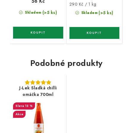
58 Kč
Měrná
290 Kč / 1 kg
cena:
(>5 ks)
Skladem
(>5 ks)
Skladem
Podobné produkty
J-Lek Sladká chilli
omáčka 700ml
15 %
Akce