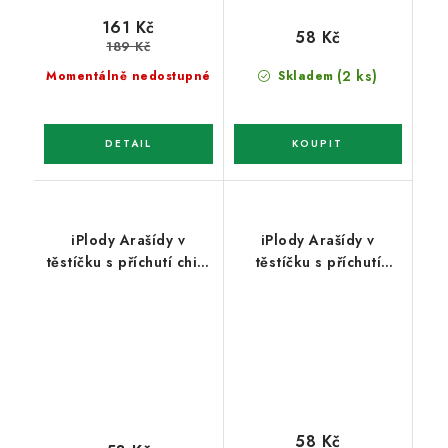
161 Kč
58 Kč
189 Kč
(2 ks)
Momentálně nedostupné
Skladem
iPlody Arašídy v
iPlody Arašídy v
těstíčku s příchutí chilli
těstíčku s příchutí
200g
papriky 200g
58 Kč