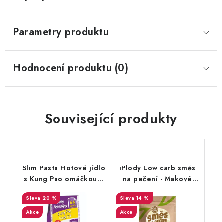
Parametry produktu
Hodnocení produktu (0)
Související produkty
Slim Pasta Hotové jídlo
iPlody Low carb směs
s Kung Pao omáčkou a
na pečení - Makové
kořením 300 g
bochníčky se sladidlem
20 %
14 %
250g
Akce
Akce