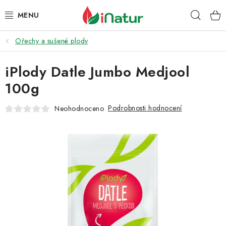
Přejít
Hleda
na
obsah
Ořechy a sušené plody
POTRAVINY
iPlody Datle Jumbo Medjool
OŘECHY A SUŠENÉ PLODY
100g
SNACKY
Podrobnosti hodnocení
Neohodnoceno
NÁPOJE
EKO DROGERIE A KOSMETIKA
VITAMÍNY
DOPRAVA A PLATBA