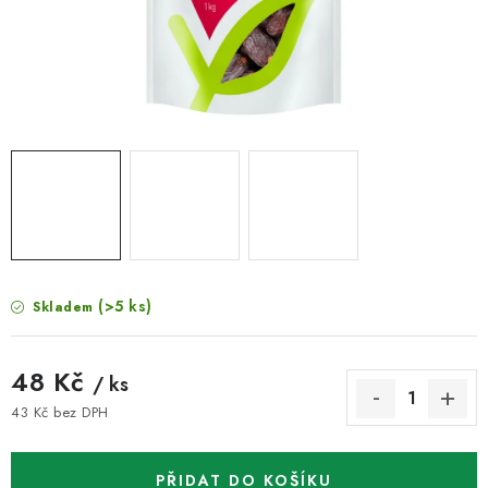
VELKOOBCHOD
KONTAKTY
ZNAČKY
Doprava a platba
Velkoobchod
Kontakty
Reklamace a vrácení zboží
Obchodní podmínky
Podmínky ochrany osobních údajů
(>5 ks)
Skladem
48 Kč
/ ks
43 Kč bez DPH
Měrná cena:
PŘIDAT DO KOŠÍKU