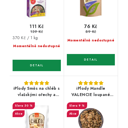
111 Kč
76 Kč
139 Kč
89 Kč
Měrná
370 Kč / 1 kg
Momentálně nedostupné
cena:
Momentálně nedostupné
iPlody Směs na chléb s
iPlody Mandle
vlašskými ořechy a
VALENCIE loupané
eidamem Low carb
pražené solené s
30 %
9 %
125g
bylinkami 150 g
Akce
Akce