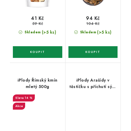
41 Kč
94 Kč
59 Kč
104 Kč
(>5 ks)
(>5 ks)
Skladem
Skladem
iPlody Římský kmín
iPlody Arašídy v
mletý 500g
těstíčku s příchutí sýra
a cibule 200g
14 %
Akce