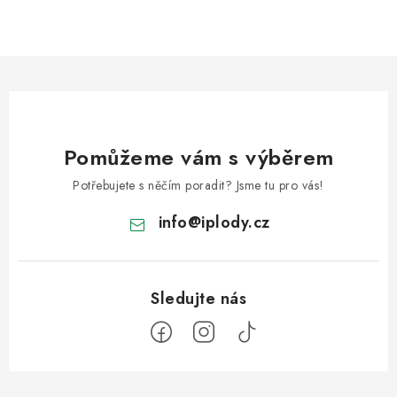
Pomůžeme vám s výběrem
Potřebujete s něčím poradit? Jsme tu pro vás!
info
@
iplody.cz
Z