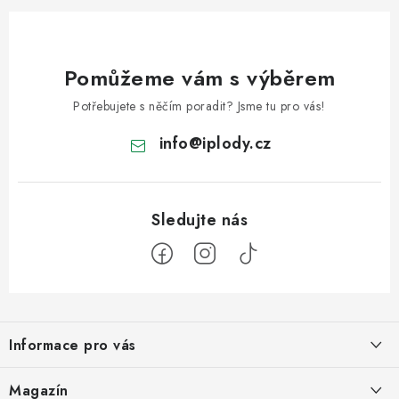
Pomůžeme vám s výběrem
Potřebujete s něčím poradit? Jsme tu pro vás!
info
@
iplody.cz
Z
á
Informace pro vás
p
a
Doprava a platba
Magazín