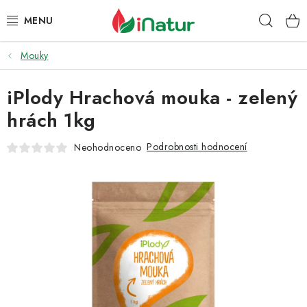
Přejít
Hleda
na
obsah
Mouky
POTRAVINY
iPlody Hrachová mouka - zelený
OŘECHY A SUŠENÉ PLODY
hrách 1kg
SNACKY
Podrobnosti hodnocení
Neohodnoceno
NÁPOJE
EKO DROGERIE A KOSMETIKA
VITAMÍNY
DOPRAVA A PLATBA