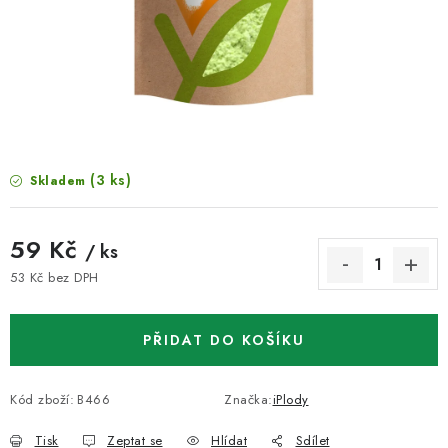
VELKOOBCHOD
KONTAKTY
ZNAČKY
Doprava a platba
Velkoobchod
Kontakty
(3 ks)
Skladem
Reklamace a vrácení zboží
Obchodní podmínky
Podmínky ochrany osobních údajů
59 Kč
/ ks
53 Kč bez DPH
Měrná cena:
PŘIDAT DO KOŠÍKU
Kód zboží:
B466
Značka:
iPlody
Tisk
Zeptat se
Hlídat
Sdílet