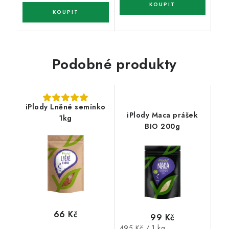
Podobné produkty
iPlody Lněné semínko
iPlody Maca prášek
1kg
BIO 200g
66 Kč
99 Kč
Měrná
495 Kč / 1 kg