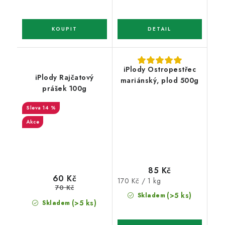
iPlody Ostropestřec
iPlody Rajčatový
mariánský, plod 500g
prášek 100g
14 %
Akce
85 Kč
60 Kč
Měrná
170 Kč / 1 kg
70 Kč
cena:
(>5 ks)
Skladem
(>5 ks)
Skladem