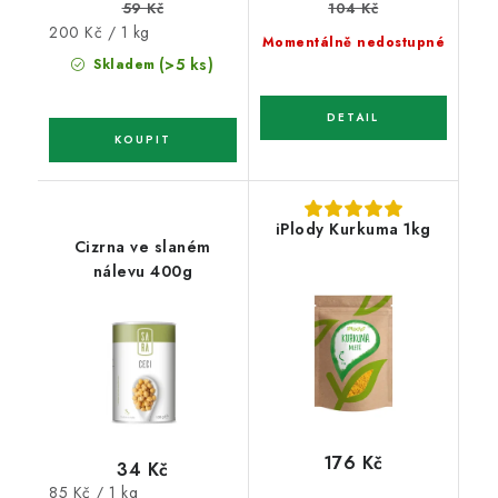
59 Kč
104 Kč
Měrná
200 Kč / 1 kg
Momentálně nedostupné
cena:
(>5 ks)
Skladem
iPlody Kurkuma 1kg
Cizrna ve slaném
nálevu 400g
176 Kč
34 Kč
Měrná
85 Kč / 1 kg