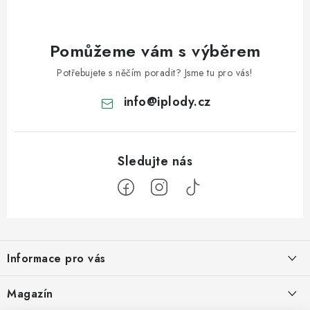
Pomůžeme vám s výběrem
Potřebujete s něčím poradit? Jsme tu pro vás!
info
@
iplody.cz
Z
á
Informace pro vás
p
a
Doprava a platba
Magazín
t