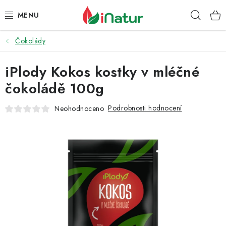
Přejít
Hleda
na
obsah
Čokolády
POTRAVINY
iPlody Kokos kostky v mléčné
OŘECHY A SUŠENÉ PLODY
čokoládě 100g
SNACKY
Podrobnosti hodnocení
Neohodnoceno
NÁPOJE
EKO DROGERIE A KOSMETIKA
VITAMÍNY
DOPRAVA A PLATBA