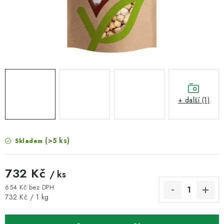
VELKOOBCHOD
KONTAKTY
ZNAČKY
Doprava a platba
Velkoobchod
Kontakty
Reklamace a vrácení zboží
Obchodní podmínky
+ další (1)
Podmínky ochrany osobních údajů
(>5 ks)
Skladem
732 Kč
/ ks
654 Kč bez DPH
Měrná cena:
732 Kč / 1 kg