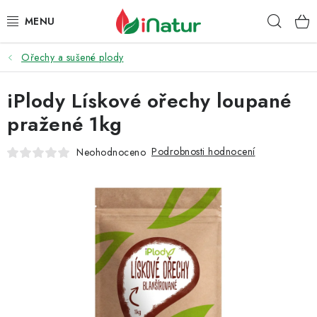
Přejít
Hleda
na
obsah
Ořechy a sušené plody
POTRAVINY
iPlody Lískové ořechy loupané
OŘECHY A SUŠENÉ PLODY
pražené 1kg
SNACKY
Podrobnosti hodnocení
Neohodnoceno
NÁPOJE
EKO DROGERIE A KOSMETIKA
VITAMÍNY
DOPRAVA A PLATBA